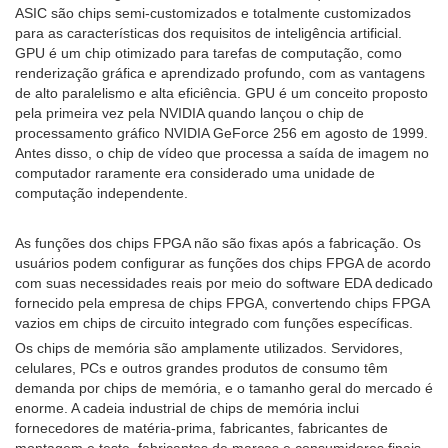
ASIC são chips semi-customizados e totalmente customizados
para as características dos requisitos de inteligência artificial.
GPU é um chip otimizado para tarefas de computação, como
renderização gráfica e aprendizado profundo, com as vantagens
de alto paralelismo e alta eficiência. GPU é um conceito proposto
pela primeira vez pela NVIDIA quando lançou o chip de
processamento gráfico NVIDIA GeForce 256 em agosto de 1999.
Antes disso, o chip de vídeo que processa a saída de imagem no
computador raramente era considerado uma unidade de
computação independente.
As funções dos chips FPGA não são fixas após a fabricação. Os
usuários podem configurar as funções dos chips FPGA de acordo
com suas necessidades reais por meio do software EDA dedicado
fornecido pela empresa de chips FPGA, convertendo chips FPGA
vazios em chips de circuito integrado com funções específicas.
Os chips de memória são amplamente utilizados. Servidores,
celulares, PCs e outros grandes produtos de consumo têm
demanda por chips de memória, e o tamanho geral do mercado é
enorme. A cadeia industrial de chips de memória inclui
fornecedores de matéria-prima, fabricantes, fabricantes de
montagem e teste, fabricantes de marcas e consumidores finais.