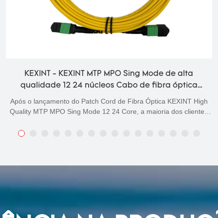
KEXINT - Cabeamento de Data Center SM MTP MP
40G/100G Fibra Óptica Patch Cord 72/144 núcleos
Cabo 30M Fibra Óptica Patchcord
h
A tecnologia é aplicada ao processo de fabricação dos produtos
s
Caracterizado por recursos versáteis e aplicabilidade perfeita,
o
Cabeamento de Data Center SM MTP MPO 40G/100G Fibra
Óptica Patch Cord 72 / 144 core Cable 30M pode ser amplamen
visto no(s) campo(s) de Fibra Equipamentos Ópticos.