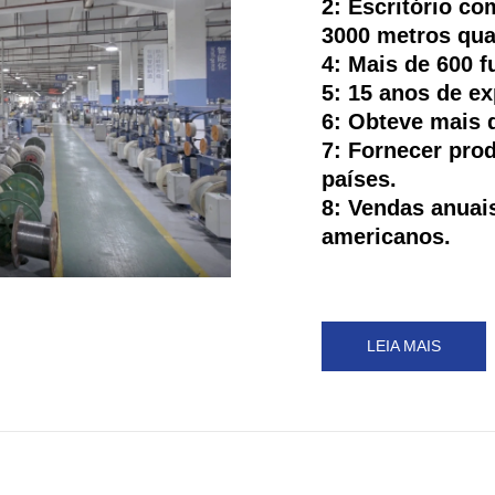
2: Escritório c
3000 metros qu
4: Mais de 600 f
5: 15 anos de ex
6: Obteve mais 
7: Fornecer pro
países.
8: Vendas anuai
americanos.
LEIA MAIS