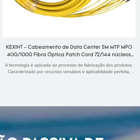
O
KEXINT - KEXINT MTP/MPO 5.0mm Comprimento
Personalizado Multimodo OM3 Fibra Óptica Patch
Cord Match com Dispositivos OM3 OM4 Patchcord
.
A pesquisa e o desenvolvimento bem-sucedidos do cabo de patc
de fibra óptica multimodo OM3 de comprimento personalizado d
5,0 mm KEXINT MTP / MPO com dispositivos não apenas analis
te
profundamente as necessidades reais dos clientes-alvo, mas
também combina seus próprios recursos superiores. Cabos de
Comunicação.