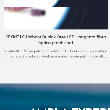
ra
KEXINT - KEXINT MTP MPO Sing Mode de alta
qualidade 12 24 núcleos Cabo de fibra óptica
Patchcord de fibra óptica
ull
Após o lançamento do Patch Cord de Fibra Óptica KEXINT Hig
a
Quality MTP MPO Sing Mode 12 24 Core, a maioria dos cliente
os
deu um feedback positivo, acreditando que este tipo de produt
so
atende às suas expectativas de produtos de alta qualidade.
ot
demandas.
um
el.