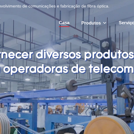
olvimento de comunicações e fabricação de fibra óptica.
Casa
Serviç
Produtos
ecer diversos produtos 
 operadoras de telecom