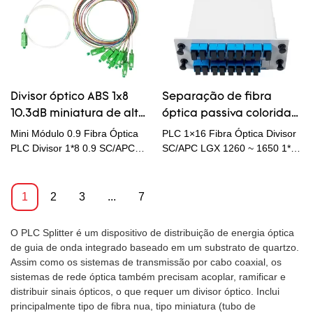
específicas.
sinal óptico devide.Single Mode
Fiber Optical Splitter SC/APC
Connector splitter plc pacote
neutro ou forma de embalagem
personalizada. em seguida,
coloque em uma caixa.
Divisor óptico ABS 1x8
Separação de fibra
10.3dB miniatura de alta
óptica passiva colorida
estabilidade
1260-1650nm baixa
Mini Módulo 0.9 Fibra Óptica
PLC 1×16 Fibra Óptica Divisor
confiabilidade
perda de inserção
PLC Divisor 1*8 0.9 SC/APC
SC/APC LGX 1260 ~ 1650 1*16
1×8 Miniatura Divisor Óptico
Separação de Fibra Colorida
G657A1 Hytrel
1
2
3
...
7
O PLC Splitter é um dispositivo de distribuição de energia óptica
de guia de onda integrado baseado em um substrato de quartzo.
Assim como os sistemas de transmissão por cabo coaxial, os
sistemas de rede óptica também precisam acoplar, ramificar e
distribuir sinais ópticos, o que requer um divisor óptico. Inclui
principalmente tipo de fibra nua, tipo miniatura (tubo de