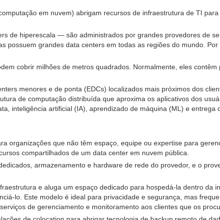
mputação em nuvem) abrigam recursos de infraestrutura de TI para u
rs de hiperescala — são administrados por grandes provedores de 
sas possuem grandes data centers em todas as regiões do mundo. Po
 podem cobrir milhões de metros quadrados. Normalmente, eles contêm
rs menores e de ponta (EDCs) localizados mais próximos dos cliente
ura de computação distribuída que aproxima os aplicativos dos usuári
a, inteligência artificial (IA), aprendizado de máquina (ML) e entrega
ra organizações que não têm espaço, equipe ou expertise para gerenci
recursos compartilhados de um data center em nuvem pública.
 dedicados, armazenamento e hardware de rede do provedor, e o prov
fraestrutura e aluga um espaço dedicado para hospedá-la dentro da ins
nciá-lo. Este modelo é ideal para privacidade e segurança, mas frequ
 serviços de gerenciamento e monitoramento aos clientes que os proc
lações de colocation para abrigar tecnologia de backup remoto de d