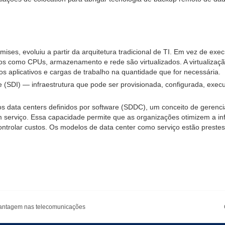
mises, evoluiu a partir da arquitetura tradicional de TI. Em vez de ex
cos como CPUs, armazenamento e rede são virtualizados. A virtualizaç
s aplicativos e cargas de trabalho na quantidade que for necessária.
are (SDI) — infraestrutura que pode ser provisionada, configurada, ex
os data centers definidos por software (SDDC), um conceito de gerenci
viço. Essa capacidade permite que as organizações otimizem a infra
controlar custos. Os modelos de data center como serviço estão prest
 vantagem nas telecomunicações