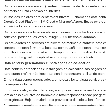
Data centers de nuvem pública e data centers de hiperescala
Os data centers em nuvem (também chamados de data centers de co
por meio de uma conexão de internet.
Muitos dos maiores data centers em nuvem — chamados data cente
Google Cloud Platform, IBM Cloud e Microsoft Azure. Essas empre
em vários locais ao redor do mundo.
Os data centers de hiperescala são maiores que os tradicionais e
conexão, podendo, às vezes, atingir 5.600 metros quadrados.
Os provedores de serviços em nuvem normalmente mantêm data cente
centers de ponta formam a base da computação de ponta, uma estrut
trabalho intensivas em dados em tempo real, como análise de big dat
desempenho geral dos aplicativos e a experiência do cliente.
Data centers gerenciados e instalações de colocation
Data centers gerenciados e instalações de colocation são opções pa
para quem prefere não hospedar sua infraestrutura, utilizando os 
Em um data center gerenciado, a empresa cliente aluga servidores
da empresa cliente.
Em uma instalação de colocation, a empresa cliente detém toda a in
tem acesso exclusivo ao hardware e total responsabilidade por gere
emergências. Hoje, a maioria dos provedores de colocation oferece
As empresas geralmente escolhem data centers gerenciados e insta