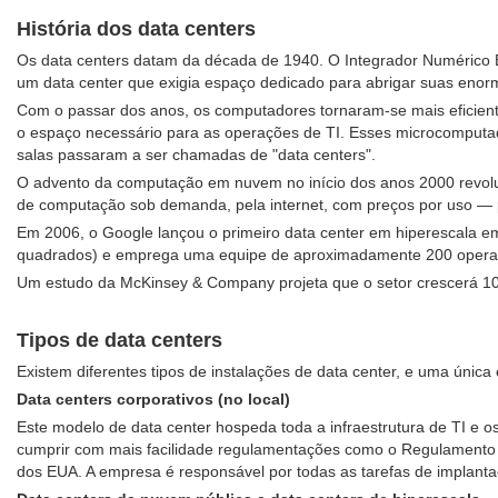
História dos data centers
Os data centers datam da década de 1940. O Integrador Numérico E
um data center que exigia espaço dedicado para abrigar suas eno
Com o passar dos anos, os computadores tornaram-se mais eficien
o espaço necessário para as operações de TI. Esses microcomputa
salas passaram a ser chamadas de "data centers".
O advento da computação em nuvem no início dos anos 2000 revoluc
de computação sob demanda, pela internet, com preços por uso — pe
Em 2006, o Google lançou o primeiro data center em hiperescala e
quadrados) e emprega uma equipe de aproximadamente 200 operad
Um estudo da McKinsey & Company projeta que o setor crescerá 10
Tipos de data centers
Existem diferentes tipos de instalações de data center, e uma úni
Data centers corporativos (no local)
Este modelo de data center hospeda toda a infraestrutura de TI e 
cumprir com mais facilidade regulamentações como o Regulamento 
dos EUA. A empresa é responsável por todas as tarefas de implant