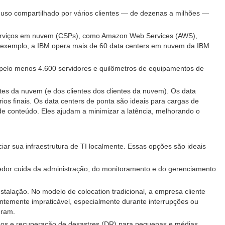
so compartilhado por vários clientes — de dezenas a milhões —
serviços em nuvem (CSPs), como Amazon Web Services (AWS),
r exemplo, a IBM opera mais de 60 data centers em nuvem da IBM
 pelo menos 4.600 servidores e quilômetros de equipamentos de
s da nuvem (e dos clientes dos clientes da nuvem). Os data
os finais. Os data centers de ponta são ideais para cargas de
 de conteúdo. Eles ajudam a minimizar a latência, melhorando o
ar sua infraestrutura de TI localmente. Essas opções são ideais
edor cuida da administração, do monitoramento e do gerenciamento
talação. No modelo de colocation tradicional, a empresa cliente
entemente impraticável, especialmente durante interrupções ou
uram.
ados e recuperação de desastres (DR) para pequenas e médias