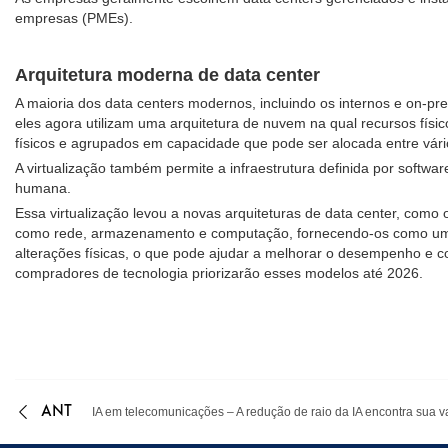
empresas (PMEs).
Arquitetura moderna de data center
A maioria dos data centers modernos, incluindo os internos e on-pre
eles agora utilizam uma arquitetura de nuvem na qual recursos físi
físicos e agrupados em capacidade que pode ser alocada entre vário
A virtualização também permite a infraestrutura definida por softw
humana.
Essa virtualização levou a novas arquiteturas de data center, como 
como rede, armazenamento e computação, fornecendo-os como um ser
alterações físicas, o que pode ajudar a melhorar o desempenho e 
compradores de tecnologia priorizarão esses modelos até 2026.
ANT
IA em telecomunicações – A redução de raio da IA encontra sua