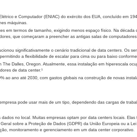
létrico e Computador (ENIAC) do exército dos EUA, concluído em 194
rmes máquinas.
tes em termos de tamanho, exigindo menos espaço físico. Na década 
dores, que começaram a preencher as antigas salas de computadores 
ionou significativamente o cenário tradicional de data centers. Os 
rmitindo a flexibilidade de escalar para cima ou para baixo conforme
m The Dalles, Oregon. Atualmente, essa instalação em hiperescala o
ores de data center.¹
% ao ano até 2030, com gastos globais na construção de novas insta
ca empresa pode usar mais de um tipo, dependendo das cargas de traba
os dados no local. Muitas empresas optam por data centers locais. El
Geral sobre a Proteção de Dados (GDPR) da União Europeia ou a Lei 
ação, monitoramento e gerenciamento em um data center corporativo.