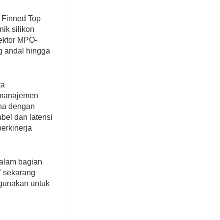
 Finned Top
ik silikon
ektor MPO-
g andal hingga
ta
n manajemen
rna dengan
el dan latensi
berkinerja
 dalam bagian
" sekarang
digunakan untuk