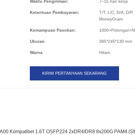
Waktu Pengiriman:
7~15 hari kerja
Ketentuan Pembayaran:
T/T, L/C, D/A, D/P
MoneyGram
Kemampuan Pasokan:
1000+Potongan+M
Ukuran
385*245*130 mm
Warna
Hitam
KIRIM PERTANYAAN SEKARANG
MS4A00 Kompatibel 1.6T OSFP224 2xDR4/DR8 8x200G PAM4 (S