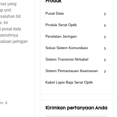
Produk
Disable, dan sistem
nas yang
(untuk sakelar, router,
juga dapat
p unit
konverter media, atau
menonaktifkan modul
Pusat Data
perangkat serupa) ke
esalahan bit
melalui I2C. Tx Fault
kabel jaringan serat
. Ini
disediakan untuk
Produk Serat Optik
optik atau tembaga. Ini
menunjukkan bahwa
 pusat data
adalah format industri
degradasi laser.
sepenuhnya
Peralatan Jaringan
populer yang
Keluaran sinyal hilang
alaan jaringan
dikembangkan
(LOS) disediakan
bersama dan didukung
Solusi Sistem Komunikasi
untuk menunjukkan
oleh banyak vendor
hilangnya sinyal optik
komponen jaringan.
Sistem Transmisi Nirkabel
masukan penerima
atau status tautan
dengan mitra. Sistem
Sistem Pemantauan Keamanan
juga bisa
mendapatkan
Kabel Lapis Baja Serat Optik
informasi LOS (atau
Link)/Disable/Fault
melalui akses register
I2C.
am, 4
Kirimkan pertanyaan Anda