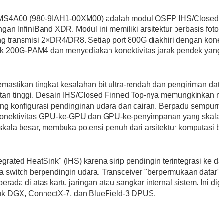
MMS4A00 (980-9IAH1-00XM00) adalah modul OSFP IHS/Closed
an InfiniBand XDR. Modul ini memiliki arsitektur berbasis foton
g transmisi 2×DR4/DR8. Setiap port 800G diakhiri dengan kon
rik 200G-PAM4 dan menyediakan konektivitas jarak pendek yan
stikan tingkat kesalahan bit ultra-rendah dan pengiriman da
datan tinggi. Desain IHS/Closed Finned Top-nya memungkinka
ung konfigurasi pendinginan udara dan cairan. Berpadu sempu
onektivitas GPU-ke-GPU dan GPU-ke-penyimpanan yang skalab
 skala besar, membuka potensi penuh dari arsitektur komputasi 
tegrated HeatSink" (IHS) karena sirip pendingin terintegrasi ke
switch berpendingin udara. Transceiver "berpermukaan datar
erada di atas kartu jaringan atau sangkar internal sistem. Ini 
ntuk DGX, ConnectX-7, dan BlueField-3 DPUS.