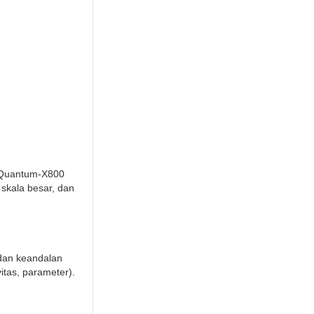
h Quantum-X800
 skala besar, dan
dan keandalan
itas, parameter).