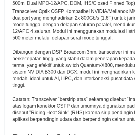
500m, Dual MPO-12/APC, DOM, IHS/Closed Finned Top)
Transceiver Optik OSFP Kompatibel NVIDIA/Mellanox 
dua port yang menghadirkan 2x 800Gb/s (1,6T) untuk jaring
mode tunggal dengan delapan saluran paralel, mendukun
12/APC 4 saluran. Modul ini menggunakan modulasi list
500 meter melalui delapan serat mode tunggal.
Dibangun dengan DSP Broadcom 3nm, transceiver ini mema
berkecepatan tinggi yang stabil dalam penerapan kepa
termal yang efektif untuk switch Quantum-X800, menduk
sistem NVIDIA B300 dan DGX, modul ini menghadirkan k
rendah, ideal untuk AI, HPC, dan interkoneksi pusat data
tinggi.
Catatan: Transceiver "bersirip atas" sekarang disebut "In
atas logam konektor OSFP dan umumnya digunakan pada 
disebut "Riding Heat Sink" (RHS) karena sirip pendingin b
aplikasi berpendingin udara dan berpendingin cairan u