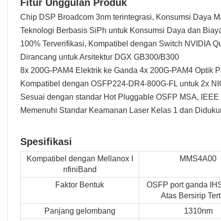
Fitur Unggulan Produk
Chip DSP Broadcom 3nm terintegrasi, Konsumsi Daya
Teknologi Berbasis SiPh untuk Konsumsi Daya dan Biaya
100% Terverifikasi, Kompatibel dengan Switch NVIDIA 
Dirancang untuk Arsitektur DGX GB300/B300
8x 200G-PAM4 Elektrik ke Ganda 4x 200G-PAM4 Optik Pa
Kompatibel dengan OSFP224-DR4-800G-FL untuk 2x N
Sesuai dengan standar Hot Pluggable OSFP MSA, IEEE
Memenuhi Standar Keamanan Laser Kelas 1 dan Diduk
Spesifikasi
Kompatibel dengan Mellanox I
MMS4A00
nfiniBand
Faktor Bentuk
OSFP port ganda IH
Atas Bersirip Ter
Panjang gelombang
1310nm