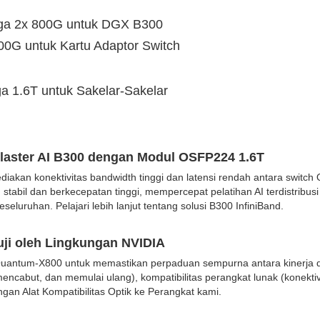
gga 2x 800G untuk DGX B300
00G untuk Kartu Adaptor Switch
ga 1.6T untuk Sakelar-Sakelar
laster AI B300 dengan Modul OSFP224 1.6T
iakan konektivitas bandwidth tinggi dan latensi rendah antara switc
tabil dan berkecepatan tinggi, mempercepat pelatihan AI terdistribusi
seluruhan. Pelajari lebih lanjut tentang solusi B300 InfiniBand.
uji oleh Lingkungan NVIDIA
 Quantum-X800 untuk memastikan perpaduan sempurna antara kinerja 
ncabut, dan memulai ulang), kompatibilitas perangkat lunak (konektiv
ngan Alat Kompatibilitas Optik ke Perangkat kami.