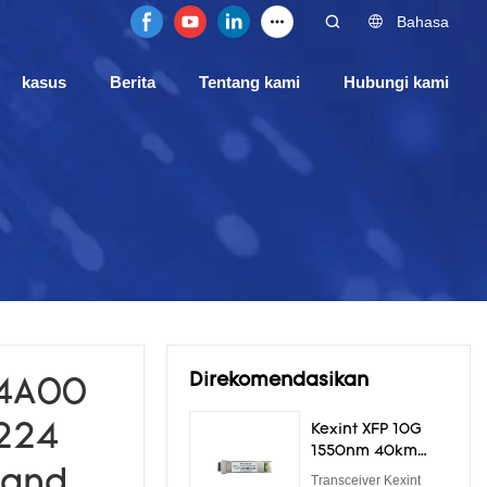
Bahasa
kasus
Berita
Tentang kami
Hubungi kami
Direkomendasikan
S4A00
P224
Kexint XFP 10G
1550nm 40km
Optical
Band
Transceiver Kexint