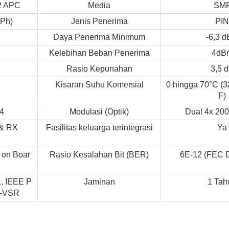
2 APC
Media
SM
iPh)
Jenis Penerima
PIN
Daya Penerima Minimum
-6,3 
Kelebihan Beban Penerima
4dB
Rasio Kepunahan
3,5 
Kisaran Suhu Komersial
0 hingga 70°C (3
F)
4
Modulasi (Optik)
Dual 4x 20
& RX
Fasilitas keluarga terintegrasi
Ya
on Boar
Rasio Kesalahan Bit (BER)
6E-12 (FEC D
, IEEE P
Jaminan
1 Tah
G-VSR