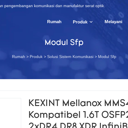
 dan pengembangan komunikasi dan manufaktur serat optik.
Rumah
Melayani
Produk
Modul Sfp
Rumah
>
Produk
>
Solusi Sistem Komunikasi
>
Modul Sfp
KEXINT Mellanox MM
Kompatibel 1.6T OSF
2xDR4 DR8 XDR Infini