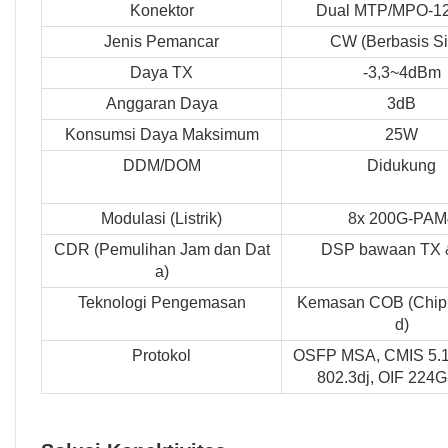
Konektor
Dual MTP/MPO-1
Jenis Pemancar
CW (Berbasis S
Daya TX
-3,3~4dBm
Anggaran Daya
3dB
Konsumsi Daya Maksimum
25W
DDM/DOM
Didukung
Modulasi (Listrik)
8x 200G-PAM
CDR (Pemulihan Jam dan Dat
DSP bawaan TX 
a)
Teknologi Pengemasan
Kemasan COB (Chip 
d)
Protokol
OSFP MSA, CMIS 5.1
802.3dj, OIF 224