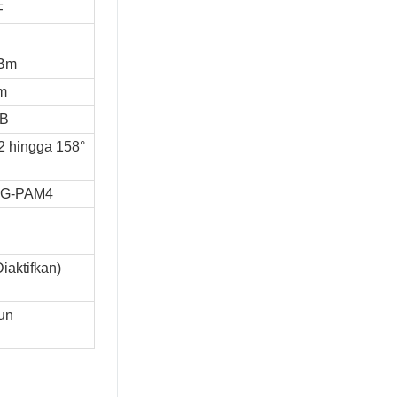
F
dBm
m
dB
2 hingga 158°
0G-PAM4
iaktifkan)
un