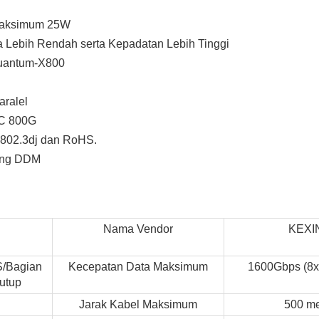
 Maksimum 25W
 Lebih Rendah serta Kepadatan Lebih Tinggi
Quantum-X800
ralel
IC 800G
 802.3dj dan RoHS.
ung DDM
Nama Vendor
KEXI
S/Bagian
Kecepatan Data Maksimum
1600Gbps (8x
tutup
Jarak Kabel Maksimum
500 me