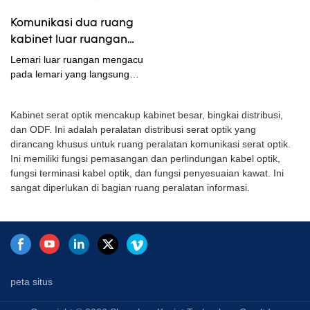
pelanggan.
Kapasitas Sambungan lebih
Komunikasi dua ruang
unggul di bidang Suku Cadang
kabinet luar ruangan
Telekomunikasi .
Fiber Optic Distribution
Lemari luar ruangan mengacu
BoxIP55 Iron Sheet EMC
pada lemari yang langsung
dipengaruhi oleh iklim alami
RFI
dan terbuat dari bahan logam
Kabinet serat optik mencakup kabinet besar, bingkai distribusi,
atau non-logam. Operator yang
dan ODF. Ini adalah peralatan distribusi serat optik yang
tidak berwenang tidak
dirancang khusus untuk ruang peralatan komunikasi serat optik.
diperbolehkan masuk dan
Ini memiliki fungsi pemasangan dan perlindungan kabel optik,
beroperasi. Ini menyediakan
fungsi terminasi kabel optik, dan fungsi penyesuaian kawat. Ini
lingkungan kerja fisik luar
sangat diperlukan di bagian ruang peralatan informasi.
ruangan dan sistem keamanan
untuk situs komunikasi nirkabel
atau stasiun kerja situs jaringan
kabel. perangkat dari. Sangat
cocok untuk lemari yang
dipasang di lingkungan luar
ruangan, seperti pinggir jalan,
peta situs
taman, atap, daerah
pegunungan, dan lahan datar.