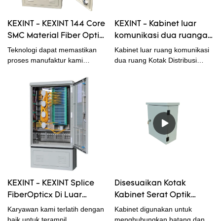
KEXINT - KEXINT 144 Core
KEXINT - Kabinet luar
SMC Material Fiber Optic
komunikasi dua ruangan
Cross Connector Cabinet
Kotak Distribusi Serat
Teknologi dapat memastikan
Kabinet luar ruang komunikasi
Dengan Adapter Fiber
Optik Rak Rakitan Ruang
proses manufaktur kami
dua ruang Kotak Distribusi
disederhanakan dan
Serat Optik Ruang Rak Rakitan
Optical cabinet
Kabinet Serat Optik
ditingkatkan, yang menghemat
Lapangan telah diakui secara
banyak waktu dan energi bagi
luas karena karakteristik
kami. Cakupan aplikasinya
kompetitifnya karena kami telah
telah diperluas ke bidang
memenuhi standar industri.
kabinet Fiber Optik.
Bidang aplikasi termasuk
kabinet Fiber Optik.
KEXINT - KEXINT Splice
Disesuaikan Kotak
FiberOpticx Di Luar
Kabinet Serat Optik
Dinding Kabinet
Tahan Air Stainless Steel
Karyawan kami terlatih dengan
Kabinet digunakan untuk
Pemasangan - 288
Presisi Tinggi Kandang
baik untuk terampil
menghubungkan batang dan