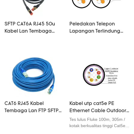
14.0mm 13.0mmStandar /
Sertifikat:Standar Referensi:
YD/T1019-
2001,ISO/IEC11801,ANSI/TIA/EIA
SFTP CAT6A RJ45 50u
Peledakan Telepon
- 568B,UL444Sertifikat
Kabel Lan Tembaga
Lapangan Terlindung
ISO9001,14000, ROHS.
0,565mm Bahan Cu 5m
Kabel Lan Kelas Militer
Jaringan Jumpe 1000N
Tiga Tembaga Empat
Baja
CAT6 RJ45 Kabel
Kabel utp cat5e PE
Tembaga Lan FTP SFTP
Ethernet Cable Outdoor
Jumper 4×7*0.16 Cu
Waterproof 23AWG High
Tes lulus Fluke 100m, 305m /
5.2mm 24awg 20m
Speed ​​4*0.505
kotak berkualitas tinggi Cat5e
23awg utp dalam ruangan
Jaringan Jumpe
Konduktor