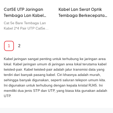
Cat5E UTP Jaringan
Kabel Lan Serat Optik
Tembaga Lan Kabel
Tembaga Berkecepatan
Konduktor 24 AWG
Tinggi Komputer Umum
Cat 5e Bare Tembaga Lan
0.505mm Perlindungan
Cat6A FTP UTP STP 4 Pair
Kabel 2*4 Pair UTP Cat5e
Terlindung Padat 0.505mm
Lingkungan
0.565 LSZH
24Awg Jaringan Komunikasi
1000ft 305m Harga
1
2
MassalKecepatan tinggi 4 Pair
ftp cat5e cable cat5 network
Kabel jaringan sangat penting untuk terhubung ke jaringan area
24AWG 99,99% konduktor
lokal. Kabel jaringan umum di jaringan area lokal terutama kabel
tembaga dengan sertifikasites
twisted-pair. Kabel twisted-pair adalah jalur transmisi data yang
lulus 305m / kotak kualitas
terdiri dari banyak pasang kabel. Ciri khasnya adalah murah,
tinggi kecepatan tinggi dalam
sehingga banyak digunakan, seperti saluran telepon umum kita.
ruangan cat6 24awg ftp
Ini digunakan untuk terhubung dengan kepala kristal RJ45. Ini
memiliki dua jenis STP dan UTP, yang biasa kita gunakan adalah
UTP.