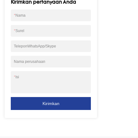
masa lalu, dan te
Kirimkan pertanyaan Anda
IAD 4 8 16 24 32
Connector FXS An
*
Nama
dapat disesuaika
(Integrated Acces
*
Surel
menyediakan salu
antarmuka Ethern
TeleponWhatsApp/Skype
digunakan untuk 
peralatan komput
menggunakan lay
Nama perusahaan
masing-masing. P
IAD lain hanya m
*
Isi
untuk akses pera
bagi pengguna y
untuk menggunaka
data secara bersa
Kirimkan
khusus perlu dipa
peralatan komput