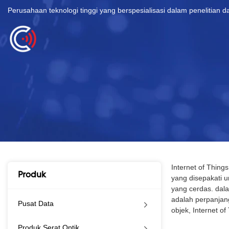
Perusahaan teknologi tinggi yang berspesialisasi dalam penelitian
Internet of Thing
Produk
yang disepakati 
yang cerdas. dala
adalah perpanjang
Pusat Data
objek, Internet o
Produk Serat Optik