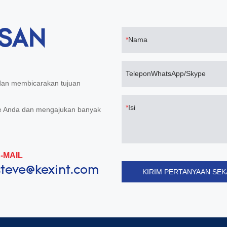
ESAN
Nama
TeleponWhatsApp/Skype
 dan membicarakan tujuan
Isi
de Anda dan mengajukan banyak
-MAIL
steve@kexint.com
KIRIM PERTANYAAN SE