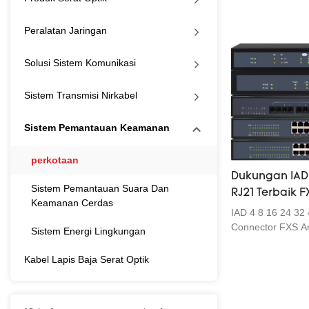
Peralatan Jaringan
Solusi Sistem Komunikasi
Sistem Transmisi Nirkabel
Sistem Pemantauan Keamanan
perkotaan
Dukungan IAD 4
Sistem Pemantauan Suara Dan
RJ21 Terbaik 
Keamanan Cerdas
ke IP World C
IAD 4 8 16 24 32
Connector FXS An
Sistem Energi Lingkungan
dibandingkan den
ia memiliki keung
Kabel Lapis Baja Serat Optik
tertandingi dalam 
penampilan, dll.,
baik di pasar.KE