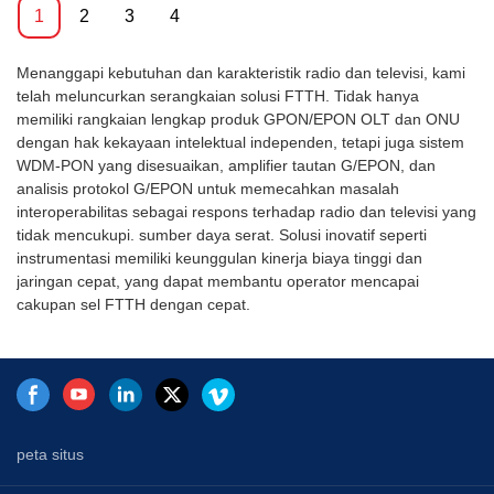
jarak transmisi 10 ~ 20km di
inci 1U. Fitur OLT kecil,
1
2
3
4
dasar bandwidth tinggi, dan
nyaman, fleksibel, mudah
memasok kapasitas transisi
digunakan, kinerja tinggi.
L2/L3 kecepatan garis penuh.4
Menanggapi kebutuhan dan karakteristik radio dan televisi, kami
Sangat tepat untuk
Port EPON OLT mendukung
telah meluncurkan serangkaian solusi FTTH. Tidak hanya
ditempatkan di lingkungan
maksimum 258 Logical Link
memiliki rangkaian lengkap produk GPON/EPON OLT dan ONU
ruangan yang kompak. OLT
Identifiers (LLID) dan Dynamic
dengan hak kekayaan intelektual independen, tetapi juga sistem
dapat digunakan untuk aplikasi
Bandwidth Allocation (DBA). Ini
WDM-PON yang disesuaikan, amplifier tautan G/EPON, dan
“Triple-Play”, VPN, IP Camera,
beradaptasi dengan jaringan
analisis protokol G/EPON untuk memecahkan masalah
Enterprise LAN, dan ICT.
akses serat kecil, seperti kota,
interoperabilitas sebagai respons terhadap radio dan televisi yang
desa, yang tidak memiliki
tidak mencukupi. sumber daya serat. Solusi inovatif seperti
pengguna dalam jumlah besar.
instrumentasi memiliki keunggulan kinerja biaya tinggi dan
Sistem 4 Port EPON sangat
jaringan cepat, yang dapat membantu operator mencapai
menurunkan biaya untuk
cakupan sel FTTH dengan cepat.
membangun jaringan dan
memastikan bandwidth tinggi.
Itu juga beradaptasi dengan
proyek FTTH/FTTB/FTTO,
untuk menerapkan serat ke
rumah, seperti telepon IP, data
peta situs
Ethernet, dan akses layanan
IPTV.