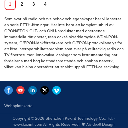
på 10 ~ 20 km vid basen av
rackmonterade produkter.
1
2
3
4
hög bandbredd och
Funktionerna hos OLT är små,
tillhandahåller
bekväma, flexibla, lätta att
övergångskapacitet för full
Som svar på radio och tvs behov och egenskaper har vi lanserat
använda, hög prestanda. Det
linjehastighet L2/L3.4 portar
en serie FTTH-lösningar. Har inte bara ett komplett utbud av
är lämpligt att placeras i en
EPON OLT stöder maximalt
GPON/EPON OLT- och ONU-produkter med oberoende
kompakt rumsmiljö. OLT:erna
258 logiska länkidentifierare
immateriella rättigheter, utan också skräddarsydda WDM-PON-
kan användas för "Triple-Play",
(LLID) och dynamisk
system, G/EPON-länkförstärkare och G/EPON-protokollanalys för
VPN, IP-kamera, Enterprise
bandbreddsallokering (DBA).
att lösa interoperabilitetsproblem som svar på otillräcklig radio och
LAN och ICT-applikationer.
Den är anpassad till små
TV fiberresurser. Innovativa lösningar som instrumentering har
fiberaccessnätverk, såsom
fördelarna med hög kostnadsprestanda och snabba nätverk,
städer, byar, som inte har
vilket kan hjälpa operatörer att snabbt uppnå FTTH-celltäckning.
många användare. 4-portars
EPON-system sänker avsevärt
kostnaden för att etablera
nätverk och säkerställa hög
bandbredd. Den är också
anpassad till
Webbplatskarta
FTTH/FTTB/FTTO-projekt, för
att implementera fiber till
Copyright © 2026 Shenzhen Kexint Technology Co., ltd. -
hemmet, såsom IP-telefon,
www.kexint.com All Rights Reserved.
Design
Ethernet-data och IPTV-