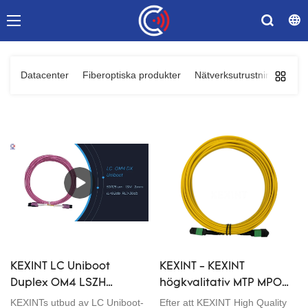
Datacenter
Fiberoptiska produkter
Nätverksutrustning
Kom
KEXINT LC Uniboot
KEXINT - KEXINT
Duplex OM4 LSZH
högkvalitativ MTP MPO
Magenta fiberoptisk
Sing Mode 12 24 kärna
KEXINTs utbud av LC Uniboot-
Efter att KEXINT High Quality