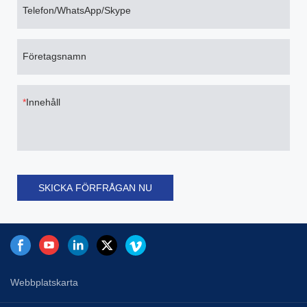
Telefon/WhatsApp/Skype
förstorat för att underlätta flera
optiska kablar runt, och fixeras
med optisk kabelfästpelare eller
metallförstärkning.Ansökan:-
Företagsnamn
Infrastruktur för datacenter;-
Storage Area Network;-
Fiberkanal;Våra fördelar:1. Bra
Innehåll
svar: Din förfrågan om våra
produkter eller pris kommer att
besvaras inom 24 timmar.2.
OEM&ODM: Vi kan hjälpa dig
att designa eller sätta in din
logotyp och företagsnamn i
SKICKA FÖRFRÅGAN NU
produkter.3. Teknisk support på
distans&Fullständigt tekniskt
dokument4. Garanti: 1 års
garanti (medan garantin inte är
ansvarig för de som skadas av
våld eller uppdateras med
Webbplatskarta
andra märken.)5. Engelsk
programvara, engelsk