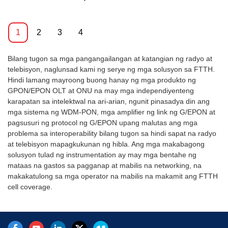
bawat PON port ng 4 port
Port EPON OLT SupplierAng
magagamit sa isang pakete ng
EPON OLT ay sumusuporta sa
mga produkto ng EPON OLT ay
blister box.
64 terminal ONUs.
1U taas na 19 pulgadang rack
1
2
3
4
Sinusuportahan nito ang
mount na mga produkto. Ang
10~20km transmission distance
mga tampok ng OLT ay maliit,
sa base ng mataas na
Bilang tugon sa mga pangangailangan at katangian ng radyo at
maginhawa, nababaluktot,
bandwidth, at nagbibigay ng
telebisyon, naglunsad kami ng serye ng mga solusyon sa FTTH.
madaling i-deploy, mataas na
buong line speed na L2/L3
Hindi lamang mayroong buong hanay ng mga produkto ng
pagganap. Ito ay angkop na i-
transition
GPON/EPON OLT at ONU na may mga independiyenteng
deploy sa compact room
capacity.Sinusuportahan ng 4
karapatan sa intelektwal na ari-arian, ngunit pinasadya din ang
environment. Ang mga OLT ay
Port EPON OLT ang maximum
mga sistema ng WDM-PON, mga amplifier ng link ng G/EPON at
maaaring gamitin para sa
na 258 Logical Link Identifiers
pagsusuri ng protocol ng G/EPON upang malutas ang mga
"Triple-Play", VPN, IP Camera,
(LLID) at Dynamic Bandwidth
problema sa interoperability bilang tugon sa hindi sapat na radyo
Enterprise LAN at mga ICT na
Allocation (DBA). Ito ay
at telebisyon mapagkukunan ng hibla. Ang mga makabagong
application.
umaangkop sa maliit na fiber
solusyon tulad ng instrumentation ay may mga bentahe ng
access network, tulad ng mga
mataas na gastos sa pagganap at mabilis na networking, na
bayan, nayon, na walang
makakatulong sa mga operator na mabilis na makamit ang FTTH
maraming gumagamit. Ang 4
cell coverage.
Port EPON system ay lubos na
nagpapababa sa gastos sa
pagtatatag ng network at