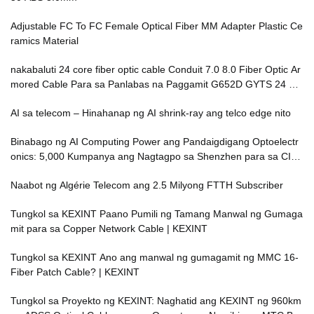
Adjustable FC To FC Female Optical Fiber MM Adapter Plastic Ce
ramics Material
nakabaluti 24 core fiber optic cable Conduit 7.0 8.0 Fiber Optic Ar
mored Cable Para sa Panlabas na Paggamit G652D GYTS 24 48
B1.3
AI sa telecom – Hinahanap ng AI shrink-ray ang telco edge nito
Binabago ng AI Computing Power ang Pandaigdigang Optoelectr
onics: 5,000 Kumpanya ang Nagtagpo sa Shenzhen para sa CIO
E at SEMI-e Shows
Naabot ng Algérie Telecom ang 2.5 Milyong FTTH Subscriber
Tungkol sa KEXINT Paano Pumili ng Tamang Manwal ng Gumaga
mit para sa Copper Network Cable | KEXINT
Tungkol sa KEXINT Ano ang manwal ng gumagamit ng MMC 16-
Fiber Patch Cable? | KEXINT
Tungkol sa Proyekto ng KEXINT: Naghatid ang KEXINT ng 960km