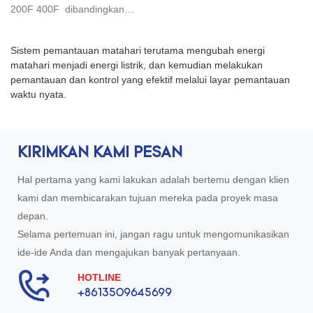
Cina | KEXINT
200F 400F dibandingkan
dengan produk serupa di
pasaran, ia memiliki
Sistem pemantauan matahari terutama mengubah energi
keunggulan luar biasa yang tak
matahari menjadi energi listrik, dan kemudian melakukan
tertandingi dalam hal kinerja,
pemantauan dan kontrol yang efektif melalui layar pemantauan
kualitas, penampilan, dll., dan
waktu nyata.
menikmati reputasi yang baik di
pasar.KEXINT merangkum
cacat produk sebelumnya , dan
terus meningkatkannya.
KIRIMKAN KAMI PESAN
Spesifikasi SD-WAN 40F 60F
80F 100F 200F 400F dapat
Hal pertama yang kami lakukan adalah bertemu dengan klien
disesuaikan dengan kebutuhan
kami dan membicarakan tujuan mereka pada proyek masa
Anda.SD-WAN, Jaringan Area
Luas yang Ditetapkan
depan.
Perangkat Lunak. Ini adalah
Selama pertemuan ini, jangan ragu untuk mengomunikasikan
layanan yang dibentuk dengan
ide-ide Anda dan mengajukan banyak pertanyaan.
menerapkan teknologi SDN ke
skenario jaringan area luas.
HOTLINE
Layanan ini digunakan untuk
+8613509645699
menghubungkan jaringan