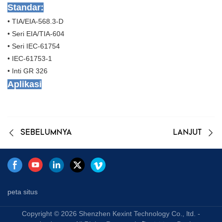
Standar:
• TIA/EIA-568.3-D
• Seri EIA/TIA-604
• Seri IEC-61754
• IEC-61753-1
• Inti GR 326
Aplikasi
SEBELUMNYA
LANJUT
peta situs
Copyright © 2026 Shenzhen Kexint Technology Co., ltd. -