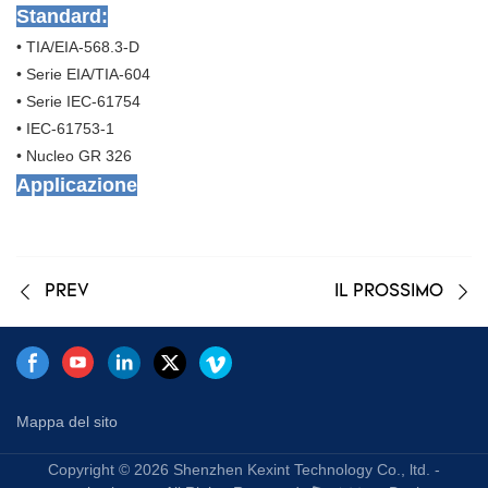
Standard:
• TIA/EIA-568.3-D
• Serie EIA/TIA-604
• Serie IEC-61754
• IEC-61753-1
• Nucleo GR 326
Applicazione
PREV
IL PROSSIMO
Mappa del sito
Copyright © 2026 Shenzhen Kexint Technology Co., ltd. -