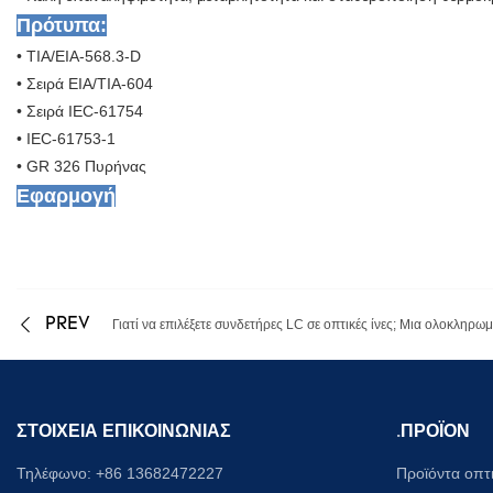
Πρότυπα:
• TIA/EIA-568.3-D
• Σειρά EIA/TIA-604
• Σειρά IEC-61754
• IEC-61753-1
• GR 326 Πυρήνας
Εφαρμογή
PREV
Γιατί να επιλέξετε συνδετήρες LC σε οπτικές ίνες; Μια ολοκληρ
ΣΤΟΙΧΕΙΑ ΕΠΙΚΟΙΝΩΝΙΑΣ
.
ΠΡΟΪΟΝ
Τηλέφωνο: +86 13682472227
Προϊόντα οπτ