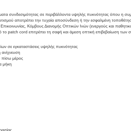
οβλήματα συνδεσιμότητας σε περιβάλλοντα υψηλής πυκνότητας όπου η σ
ωτισμού αποτρέπει την τυχαία αποσύνδεση ή την εσφαλμένη τοποθέτησ
ς Επικοινωνίας, Κόμβους Διανομής Οπτικών Ινών (ενεργούς και παθητι
 το patch cord επιτρέπει τη σαφή και άμεση οπτική επιβεβαίωση των σ
δίων σε εγκαταστάσεις υψηλής πυκνότητας
ή ανίχνευση
ο πίσω μέρος
α μήκη
ρασίας