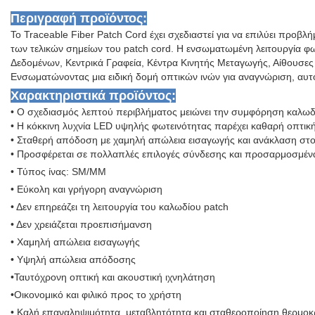
Περιγραφή προϊόντος:
Το Traceable Fiber Patch Cord έχει σχεδιαστεί για να επιλύει πρ
των τελικών σημείων του patch cord. Η ενσωματωμένη λειτουργία φ
Δεδομένων, Κεντρικά Γραφεία, Κέντρα Κινητής Μεταγωγής, Αίθουσε
Ενσωματώνοντας μια ειδική δομή οπτικών ινών για αναγνώριση, αυτό
Χαρακτηριστικά προϊόντος:
• Ο σχεδιασμός λεπτού περιβλήματος μειώνει την συμφόρηση καλω
• Η κόκκινη λυχνία LED υψηλής φωτεινότητας παρέχει καθαρή οπτικ
• Σταθερή απόδοση με χαμηλή απώλεια εισαγωγής και ανάκλαση στ
• Προσφέρεται σε πολλαπλές επιλογές σύνδεσης και προσαρμοσμέν
• Τύπος ίνας: SM/MM
• Εύκολη και γρήγορη αναγνώριση
• Δεν επηρεάζει τη λειτουργία του καλωδίου patch
• Δεν χρειάζεται προεπισήμανση
• Χαμηλή απώλεια εισαγωγής
• Υψηλή απώλεια απόδοσης
•Ταυτόχρονη οπτική και ακουστική ιχνηλάτηση
•Οικονομικό και φιλικό προς το χρήστη
• Καλή επαναληψιμότητα, μεταβλητότητα και σταθεροποίηση θερμοκ