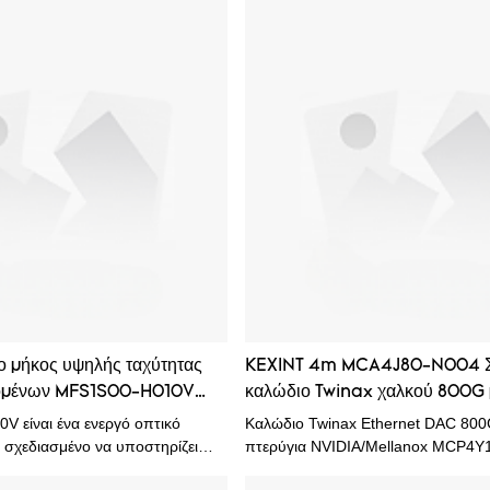
 μήκος υψηλής ταχύτητας
KEXINT 4m MCA4J80-N004 Σ
δομένων MFS1S00-H010V
καλώδιο Twinax χαλκού 800G 
 οπτικό καλώδιο
θύρα OSFP και πτερύγια από π
 είναι ένα ενεργό οπτικό
Καλώδιο Twinax Ethernet DAC 80
και άμεσο καλώδιο Ethernet
 σχεδιασμένο να υποστηρίζει
πτερύγια NVIDIA/Mellanox MCP4Y
νων υψηλής ταχύτητας έως και
μέτρων, ενεργό, OSFP σε OSFP, 3