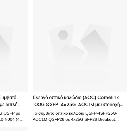
υμβατό
Ενεργό οπτικό καλώδιο (AOC) Comelink
με διπλή
100G QSFP-4x25G-AOC1M με υποδοχή
άνω, ενεργό
LC, διακόπτης πομποδέκτη οπτικών ινών
0G OSFP με
Το συμβατό οπτικό καλώδιο QSFP-4SFP25G-
για δίκτυο
10-N004 (4
AOC1M QSFP28 σε 4x25G SFP28 Breakout
0AWG) Το
Active λειτουργεί μέσω οπτικής ίνας πολλαπλών