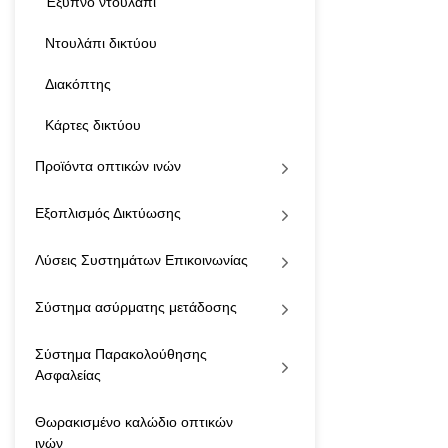
Έξυπνο ντουλάπι
με τα πρότυπα S
QSFP MSA. Παρέχ
Ντουλάπι δικτύου
QSFP+ στο ένα άκ
SFP+ στο άλλο άκρ
Διακόπτης
γρήγορες και απλέ
γειτονικά rack.
Κάρτες δικτύου
Προϊόντα οπτικών ινών
Εξοπλισμός Δικτύωσης
Λύσεις Συστημάτων Επικοινωνίας
Σύστημα ασύρματης μετάδοσης
Σύστημα Παρακολούθησης
Ασφαλείας
Θωρακισμένο καλώδιο οπτικών
ινών