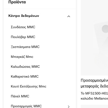
Προϊόντα
Κέντρο δεδομένων
Συνδέσεις MMC
Πουλόβερ MMC
Ξεσπάσματα MMC
Μπαγκάζ Mmc
Καλωδιώσεις MMC
Καθαριστικό MMC
Προσαρμοσμένο
Κουτί Εκτόξευσης Mmc
μεταφοράς δε
QSFP56 Ενεργό
Το MFS1S00-H010V
Πάνελ MMC
καλώδιο Mellanox
μεταφορές δεδομέ
Προσαρμογείς MMC