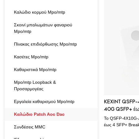
200Gb/s. Διαθέτο
τεχνολογία QSFP5
Καλώδιο κορμού Mpo/mtp
είναι ιδανικό για
περιβάλλοντα υψ
Σκοινί μπαλωμάτων φαναριού
διακομιστών που 
Mpo/mtp
ταχύτητας συνδέσ
Πίνακας επιδιόρθωσης Mpo/mtp
Κασέτες Mpo/mtp
Καθαριστικά Mpo/mtp
Mpo/mtp Loopback &
Προσαρμογέας
Εργαλεία καθαρισμού Mpo/mtp
KEXINT QSFP-
40G QSFP+ έως
Καλώδιο Patch Aoc Dac
καλώδιο οπτικο
Το QSFP-4X10G
έως 4 SFP+ Break
Συνδέσεις MMC
λειτουργεί μέσω 
(MMF). Αυτό το κ