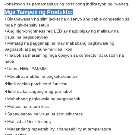
koneksyon sa pamamagitan ng positibong indikasyon ng liwanag.
Mga Tampok ng Produkto:
• Binabawasan ng slim jacket na disenyo ang cable congestion sa
mga high-density setup
• Ang high-brightness red LED ay nagbibigay ng malinaw na
visual na pagsubaybay
• Matatag na pagganap na may mababang pagkawala ng
pagpasok at pagmuni-muni sa likod
• Inaalok sa maraming mga opsyon sa connector at custom na
haba
• Uri ng Hibla: SM/MM
• Madali at mabilis na pagkakakilanlan
•Hindi epekto patch cord function
•Hindi na kailangang mag-pre-label
• Mababang pagkawala ng pagpapasok
• Mataas na return loss
• Sabay-sabay na visual at acoustic trace
• Matipid at User-friendly
• Magandang repeatability, changeability at temperatura
stabilization