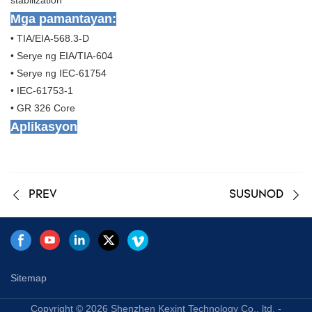
Mga pamantayan:
• TIA/EIA-568.3-D
• Serye ng EIA/TIA-604
• Serye ng IEC-61754
• IEC-61753-1
• GR 326 Core
Aplikasyon
PREV
SUSUNOD
Sitemap
Copyright © 2026 Shenzhen Kexint Technology Co., ltd. -