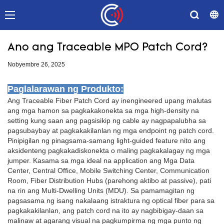
Ano ang Traceable MPO Patch Cord?
Nobyembre 26, 2025
Paglalarawan ng Produkto:
Ang Traceable Fiber Patch Cord ay inengineered upang malutas
ang mga hamon sa pagkakakonekta sa mga high-density na
setting kung saan ang pagsisikip ng cable ay nagpapalubha sa
pagsubaybay at pagkakakilanlan ng mga endpoint ng patch cord.
Pinipigilan ng pinagsama-samang light-guided feature nito ang
aksidenteng pagkakadiskonekta o maling pagkakalagay ng mga
jumper. Kasama sa mga ideal na application ang Mga Data
Center, Central Office, Mobile Switching Center, Communication
Room, Fiber Distribution Hubs (parehong aktibo at passive), pati
na rin ang Multi-Dwelling Units (MDU). Sa pamamagitan ng
pagsasama ng isang nakalaang istraktura ng optical fiber para sa
pagkakakilanlan, ang patch cord na ito ay nagbibigay-daan sa
malinaw at agarang visual na pagkumpirma ng mga punto ng