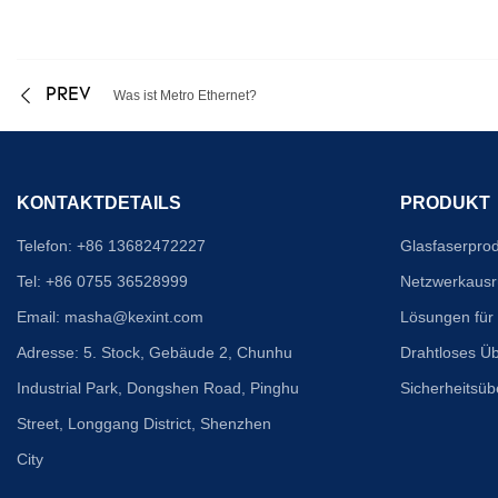
PREV
Was ist Metro Ethernet?
KONTAKTDETAILS
PRODUKT
Telefon: +86 13682472227
Glasfaserpro
Tel: +86 0755 36528999
Netzwerkausr
Email:
masha@kexint.com
Lösungen für
Adresse: 5. Stock, Gebäude 2, Chunhu
Drahtloses Ü
Industrial Park, Dongshen Road, Pinghu
Sicherheitsü
Street, Longgang District, Shenzhen
City