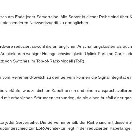
sisch am Ende jeder Serverreihe. Alle Server in dieser Reihe sind übe
 umfassenderen Netzwerkzugriff zu ermöglichen.
rdware reduziert sowohl die anfänglichen Anschaffungskosten als auch
ten Architekturen weniger Hochgeschwindigkeits-Uplink-Ports an Core- o
nsatz von Switches im Top-of-Rack-Modell (ToR).
vom Reihenend-Switch zu den Servern können die Signalintegrität ei
abelverläufe, was zu dichten Kabeltrassen und einem anspruchsvoller
d mit erheblichen Störungen verbunden, da sie einen Ausfall einer gan
itte jeder Serverreihe. Die Server innerhalb der Reihe sind mit diese
ptunterschied zur EoR-Architektur liegt in der reduzierten Kabellänge