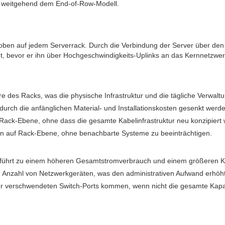
en weitgehend dem End-of-Row-Modell.
 oben auf jedem Serverrack. Durch die Verbindung der Server über den 
t, bevor er ihn über Hochgeschwindigkeits-Uplinks an das Kernnetzwerk 
 des Racks, was die physische Infrastruktur und die tägliche Verwaltu
durch die anfänglichen Material- und Installationskosten gesenkt werd
f Rack-Ebene, ohne dass die gesamte Kabelinfrastruktur neu konzipier
 auf Rack-Ebene, ohne benachbarte Systeme zu beeinträchtigen.
 führt zu einem höheren Gesamtstromverbrauch und einem größeren Kü
 Anzahl von Netzwerkgeräten, was den administrativen Aufwand erhöht
r verschwendeten Switch-Ports kommen, wenn nicht die gesamte Kapazi