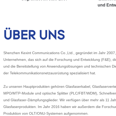
und Entw
ÜBER UNS
Shenzhen Kexint Communications Co.,Ltd., gegründet im Jahr 2007, 
Unternehmen, das sich auf die Forschung und Entwicklung (F&E), die
und die Bereitstellung von Anwendungslösungen und technischen Die
der Telekommunikationsnetzausrüstung spezialisiert hat.
Zu unseren Hauptprodukten gehören Glasfaserkabel, Glasfaservertei
MPO/MTP-Module und optische Splitter (PLC/FBT/WDM), Schnellverb
und Glasfaser-Dämpfungsglieder. Wir verfügen über mehr als 11 Jah
Glasfaserprodukten. Im Jahr 2016 haben wir außerdem die Forschu
Produktion von OLT/ONU-Systemen aufgenommen.