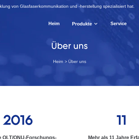
lung von Glasfaserkommunikation und -herstellung spezialisiert hat.
Heim
Service
Produkte
Über uns
Heim
>
Über uns
2016
11
te OLT/ONU-Forschungs-
Mehr als 11 Jahre Er