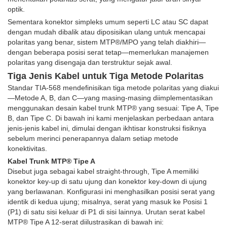
optik.
Sementara konektor simpleks umum seperti LC atau SC dapat
dengan mudah dibalik atau diposisikan ulang untuk mencapai
polaritas yang benar, sistem MTP®/MPO yang telah diakhiri—
dengan beberapa posisi serat tetap—memerlukan manajemen
polaritas yang disengaja dan terstruktur sejak awal.
Tiga Jenis Kabel untuk Tiga Metode Polaritas
Standar TIA-568 mendefinisikan tiga metode polaritas yang diakui
—Metode A, B, dan C—yang masing-masing diimplementasikan
menggunakan desain kabel trunk MTP® yang sesuai: Tipe A, Tipe
B, dan Tipe C. Di bawah ini kami menjelaskan perbedaan antara
jenis-jenis kabel ini, dimulai dengan ikhtisar konstruksi fisiknya
sebelum merinci penerapannya dalam setiap metode
konektivitas.
Kabel Trunk MTP® Tipe A
Disebut juga sebagai kabel straight-through, Tipe A memiliki
konektor key-up di satu ujung dan konektor key-down di ujung
yang berlawanan. Konfigurasi ini menghasilkan posisi serat yang
identik di kedua ujung; misalnya, serat yang masuk ke Posisi 1
(P1) di satu sisi keluar di P1 di sisi lainnya. Urutan serat kabel
MTP® Tipe A 12-serat diilustrasikan di bawah ini: