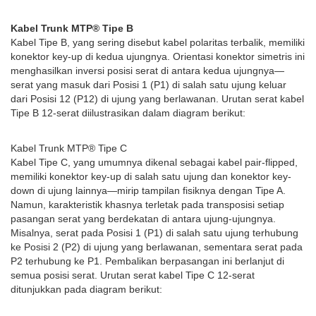
Kabel Trunk MTP® Tipe B
Kabel Tipe B, yang sering disebut kabel polaritas terbalik, memiliki
konektor key-up di kedua ujungnya. Orientasi konektor simetris ini
menghasilkan inversi posisi serat di antara kedua ujungnya—
serat yang masuk dari Posisi 1 (P1) di salah satu ujung keluar
dari Posisi 12 (P12) di ujung yang berlawanan. Urutan serat kabel
Tipe B 12-serat diilustrasikan dalam diagram berikut:
Kabel Trunk MTP® Tipe C
Kabel Tipe C, yang umumnya dikenal sebagai kabel pair-flipped,
memiliki konektor key-up di salah satu ujung dan konektor key-
down di ujung lainnya—mirip tampilan fisiknya dengan Tipe A.
Namun, karakteristik khasnya terletak pada transposisi setiap
pasangan serat yang berdekatan di antara ujung-ujungnya.
Misalnya, serat pada Posisi 1 (P1) di salah satu ujung terhubung
ke Posisi 2 (P2) di ujung yang berlawanan, sementara serat pada
P2 terhubung ke P1. Pembalikan berpasangan ini berlanjut di
semua posisi serat. Urutan serat kabel Tipe C 12-serat
ditunjukkan pada diagram berikut: