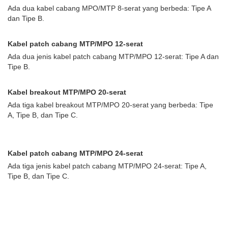
Ada dua kabel cabang MPO/MTP 8-serat yang berbeda: Tipe A
dan Tipe B.
Kabel patch cabang MTP/MPO 12-serat
Ada dua jenis kabel patch cabang MTP/MPO 12-serat: Tipe A dan
Tipe B.
Kabel breakout MTP/MPO 20-serat
Ada tiga kabel breakout MTP/MPO 20-serat yang berbeda: Tipe
A, Tipe B, dan Tipe C.
Kabel patch cabang MTP/MPO 24-serat
Ada tiga jenis kabel patch cabang MTP/MPO 24-serat: Tipe A,
Tipe B, dan Tipe C.