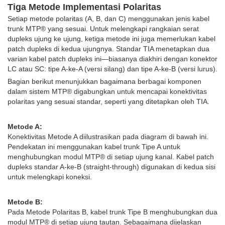
Tiga Metode Implementasi Polaritas
Setiap metode polaritas (A, B, dan C) menggunakan jenis kabel
trunk MTP® yang sesuai. Untuk melengkapi rangkaian serat
dupleks ujung ke ujung, ketiga metode ini juga memerlukan kabel
patch dupleks di kedua ujungnya. Standar TIA menetapkan dua
varian kabel patch dupleks ini—biasanya diakhiri dengan konektor
LC atau SC: tipe A-ke-A (versi silang) dan tipe A-ke-B (versi lurus).
Bagian berikut menunjukkan bagaimana berbagai komponen
dalam sistem MTP® digabungkan untuk mencapai konektivitas
polaritas yang sesuai standar, seperti yang ditetapkan oleh TIA.
Metode A:
Konektivitas Metode A diilustrasikan pada diagram di bawah ini.
Pendekatan ini menggunakan kabel trunk Tipe A untuk
menghubungkan modul MTP® di setiap ujung kanal. Kabel patch
dupleks standar A-ke-B (straight-through) digunakan di kedua sisi
untuk melengkapi koneksi.
Metode B:
Pada Metode Polaritas B, kabel trunk Tipe B menghubungkan dua
modul MTP® di setiap ujung tautan. Sebagaimana dijelaskan