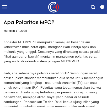
Apa Polaritas MPO?
Mungkin 17, 2025
Konektor MTP®/MPO merupakan kemajuan besar dalam
konektivitas multi-serat optik, menghadirkan kinerja optik dan
mekanis yang unggul. Desainnya yang dirancang secara presisi
(lihat gambar di bawah) menjamin manajemen polaritas serat
yang andal di seluruh sistem jaringan MTP®/MPO.
Jadi, apa sebenarnya polaritas serat optik? Sambungan serat
optik dupleks standar membutuhkan dua serat untuk membangun
komunikasi yang lengkap—satu untuk transmisi (Tx) dan satu
untuk penerimaan (Rx). Polaritas yang tepat memastikan bahwa
pemancar di satu ujung terhubung ke penerima di ujung yang
berlawanan, menjaga aliran sinyal yang benar di seluruh
sambungan. Pencocokan Tx dan Rx di kedua ujung inilah yang
menentukan polaritas serat, yang mengatur jalur arah sinyal