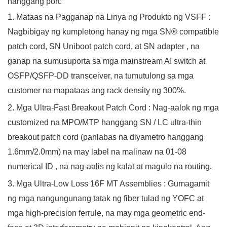
hanggang port:
1. Mataas na Pagganap na Linya ng Produkto ng VSFF
:
Nagbibigay ng kumpletong hanay ng mga
SN® compatible
patch cord, SN Uniboot patch cord, at SN adapter
, na
ganap na sumusuporta sa mga mainstream AI switch at
OSFP/QSFP-DD transceiver, na tumutulong sa mga
customer na mapataas ang rack density ng 300%.
2. Mga Ultra-Fast Breakout Patch Cord
: Nag-aalok ng mga
customized
na MPO/MTP hanggang SN / LC ultra-thin
breakout patch cord
(panlabas na diyametro hanggang
1.6mm/2.0mm) na may label na malinaw na
01-08
numerical ID
, na nag-aalis ng kalat at magulo na routing.
3. Mga Ultra-Low Loss 16F MT Assemblies
: Gumagamit
ng mga nangungunang tatak ng fiber tulad ng YOFC at
mga high-precision ferrule, na may mga geometric end-