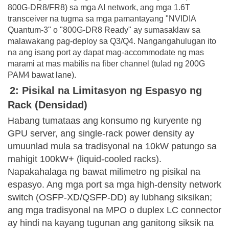
800G-DR8/FR8) sa mga AI network, ang mga 1.6T
transceiver na tugma sa mga pamantayang "NVIDIA
Quantum-3" o "800G-DR8 Ready" ay sumasaklaw sa
malawakang pag-deploy sa Q3/Q4. Nangangahulugan ito
na ang isang port ay dapat mag-accommodate ng mas
marami at mas mabilis na fiber channel (tulad ng 200G
PAM4 bawat lane).
2: Pisikal na Limitasyon ng Espasyo ng
Rack (Densidad)
Habang tumataas ang konsumo ng kuryente ng
GPU server, ang single-rack power density ay
umuunlad mula sa tradisyonal na 10kW patungo sa
mahigit 100kW+ (liquid-cooled racks).
Napakahalaga ng bawat milimetro ng pisikal na
espasyo. Ang mga port sa mga high-density network
switch (OSFP-XD/QSFP-DD) ay lubhang siksikan;
ang mga tradisyonal na MPO o duplex LC connector
ay hindi na kayang tugunan ang ganitong siksik na