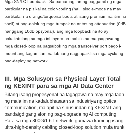
Mga SN/LC Loopback
: Sa pamamagitan ng paggamit ng mga
partikular na pisikal na color-coding (hal., single-mode na may
partikular na orange/turquoise boots at isang premium na itim na
shell) at pag-aalok ng mga tumpak na antas ng attenuation (0dB
hanggang 10dB opsyonal), ang mga loopback na ito ay
nakakatulong sa mga inhinyero na mabilis na magsagawa ng
mga closed-loop na pagsubok ng mga transceiver port bago i-
mount ang kagamitan, na lubhang nagpapaikli sa mga cycle ng
pag-deploy ng network.
III. Mga Solusyon sa Physical Layer Total
ng KEXINT para sa mga AI Data Center
Bilang isang propesyonal na tagagawa na may mga taon
ng malalim na kadalubhasaan sa industriya ng optical
communication, malapit na sinusundan ng
KEXINT
ang
pandaigdigang alon ng pag-upgrade ng AI computing.
Para sa mga 800G/1.6T network, gumawa kami ng isang
ultra-high-density cabling closed-loop solution mula trunk