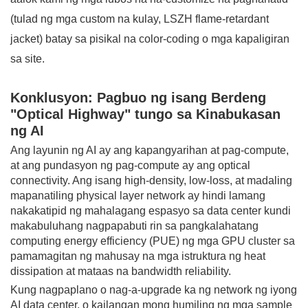
(tulad ng mga custom na kulay, LSZH flame-retardant
jacket) batay sa pisikal na color-coding o mga kapaligiran
sa site.
Konklusyon: Pagbuo ng isang Berdeng
"Optical Highway" tungo sa Kinabukasan
ng AI
Ang layunin ng AI ay ang kapangyarihan at pag-compute,
at ang pundasyon ng pag-compute ay ang optical
connectivity. Ang isang high-density, low-loss, at madaling
mapanatiling physical layer network ay hindi lamang
nakakatipid ng mahalagang espasyo sa data center kundi
makabuluhang nagpapabuti rin sa pangkalahatang
computing energy efficiency (PUE) ng mga GPU cluster sa
pamamagitan ng mahusay na mga istruktura ng heat
dissipation at mataas na bandwidth reliability.
Kung nagpaplano o nag-a-upgrade ka ng network ng iyong
AI data center, o kailangan mong humiling ng mga sample