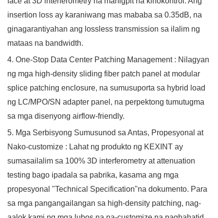
face at 3D interferometry na mahigpit na kinokontrol. Ang
insertion loss ay karaniwang mas mababa sa 0.35dB, na
ginagarantiyahan ang lossless transmission sa ilalim ng
mataas na bandwidth.
4. One-Stop Data Center Patching Management
: Nilagyan
ng mga
high-density sliding fiber patch panel
at modular
splice patching enclosure, na sumusuporta sa hybrid load
ng LC/MPO/SN adapter panel, na perpektong tumutugma
sa mga disenyong airflow-friendly.
5. Mga Serbisyong Sumusunod sa Antas, Propesyonal at
Nako-customize
: Lahat ng produkto ng KEXINT ay
sumasailalim sa 100% 3D interferometry at attenuation
testing bago ipadala sa pabrika, kasama ang mga
propesyonal
"Technical Specification"
na dokumento. Para
sa mga pangangailangan sa high-density patching, nag-
aalok kami ng mga lubos na na-customize na paghahatid