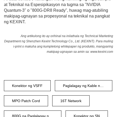
at Teknikal na Espesipikasyon na tugma sa "NVIDIA
Quantum-3" o "800G-DR8 Ready", huwag mag-atubiling
makipag-ugnayan sa propesyonal na teknikal na pangkat
ng KEXINT.
Ang artikulong ito ay orihinal na inilathala ng Technical Marketing
Department ng Shenzhen Kexint Technology Co., Ltd. (KEXINT). Para muling
i-print o makuha ang kumpletong whitepaper ng produkto, mangyaring
makipag-ugnayan sa amin sa:
www.kexint.com
Konektor ng VSFF
Paglalagay ng Kable na may Mataas na Densidad
MPO Patch Cord
16T Network
800G na Paglalagay ng Kable
Konektor ng SN