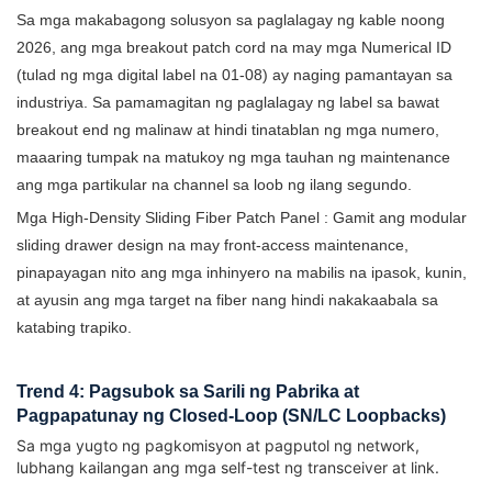
Sa mga makabagong solusyon sa paglalagay ng kable noong
2026, ang mga breakout patch cord na may
mga Numerical ID
(tulad ng mga digital label na 01-08)
ay naging pamantayan sa
industriya. Sa pamamagitan ng paglalagay ng label sa bawat
breakout end ng malinaw at hindi tinatablan ng mga numero,
maaaring tumpak na matukoy ng mga tauhan ng maintenance
ang mga partikular na channel sa loob ng ilang segundo.
Mga High-Density Sliding Fiber Patch Panel
: Gamit ang modular
sliding drawer design na may front-access maintenance,
pinapayagan nito ang mga inhinyero na mabilis na ipasok, kunin,
at ayusin ang mga target na fiber nang hindi nakakaabala sa
katabing trapiko.
Trend 4: Pagsubok sa Sarili ng Pabrika at
Pagpapatunay ng Closed-Loop (SN/LC Loopbacks)
Sa mga yugto ng pagkomisyon at pagputol ng network,
lubhang kailangan ang mga self-test ng transceiver at link.