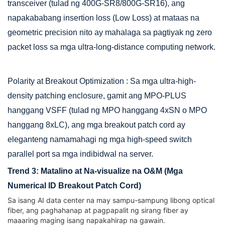
transceiver (tulad ng 400G-SR8/800G-SR16), ang
napakababang insertion loss (Low Loss) at mataas na
geometric precision nito ay mahalaga sa pagtiyak ng zero
packet loss sa mga ultra-long-distance computing network.
Polarity at Breakout Optimization
: Sa mga ultra-high-
density patching enclosure, gamit ang MPO-PLUS
hanggang VSFF (tulad ng MPO hanggang 4xSN o MPO
hanggang 8xLC), ang mga breakout patch cord ay
eleganteng namamahagi ng mga high-speed switch
parallel port sa mga indibidwal na server.
Trend 3: Matalino at Na-visualize na O&M (Mga
Numerical ID Breakout Patch Cord)
Sa isang AI data center na may sampu-sampung libong optical
fiber, ang paghahanap at pagpapalit ng sirang fiber ay
maaaring maging isang napakahirap na gawain.