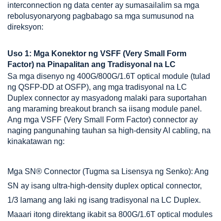
interconnection ng data center ay sumasailalim sa mga
rebolusyonaryong pagbabago sa mga sumusunod na
direksyon:
Uso 1: Mga Konektor ng VSFF (Very Small Form
Factor) na Pinapalitan ang Tradisyonal na LC
Sa mga disenyo ng 400G/800G/1.6T optical module (tulad
ng QSFP-DD at OSFP), ang mga tradisyonal na LC
Duplex connector ay masyadong malaki para suportahan
ang maraming breakout branch sa iisang module panel.
Ang mga VSFF (Very Small Form Factor) connector ay
naging pangunahing tauhan sa high-density AI cabling, na
kinakatawan ng:
Mga SN® Connector (Tugma sa Lisensya ng Senko): Ang
SN ay isang ultra-high-density duplex optical connector,
1/3 lamang ang laki ng isang tradisyonal na LC Duplex.
Maaari itong direktang ikabit sa 800G/1.6T optical modules