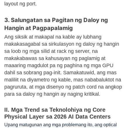
layout ng port.
3. Salungatan sa Pagitan ng Daloy ng
Hangin at Pagpapalamig
Ang siksik at makapal na kable ay lubhang
makakasagabal sa sirkulasyon ng daloy ng hangin
sa loob ng mga silid at rack ng server, na
makakabawas sa kahusayan ng paglamig at
maaaring magdulot pa ng paghina ng mga GPU
dahil sa sobrang pag-init. Samakatuwid, ang mas
maliliit na diyametro ng kable, mas nababaluktot na
pagruruta, at mga disenyo ng patch cord na angkop
para sa daloy ng hangin ay naging kritikal.
II. Mga Trend sa Teknolohiya ng Core
Physical Layer sa 2026 AI Data Centers
Upang matugunan ang mga problemang ito, ang optical