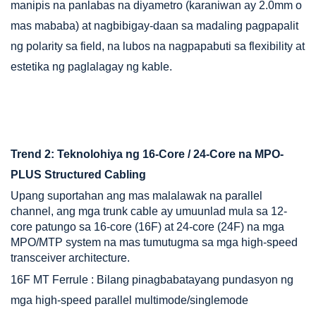
manipis na panlabas na diyametro (karaniwan ay 2.0mm o
mas mababa) at nagbibigay-daan sa madaling pagpapalit
ng polarity sa field, na lubos na nagpapabuti sa flexibility at
estetika ng paglalagay ng kable.
Trend 2: Teknolohiya ng 16-Core / 24-Core na MPO-
PLUS Structured Cabling
Upang suportahan ang mas malalawak na parallel
channel, ang mga trunk cable ay umuunlad mula sa 12-
core patungo sa
16-core (16F) at 24-core (24F) na mga
MPO/MTP system
na mas tumutugma sa mga high-speed
transceiver architecture.
16F MT Ferrule
: Bilang pinagbabatayang pundasyon ng
mga high-speed parallel multimode/singlemode