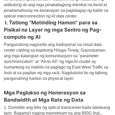
artikulong ito ang mga pinakabagong teknikal na trend at
pinakamahusay na kasanayan sa paglalagay ng kable sa
optical interconnection ng AI data center.
I. Tatlong "Matinding Hamon" para sa
Pisikal na Layer ng mga Sentro ng Pag-
compute ng AI
Pangunahing nagsisilbi ang tradisyonal na cloud data
center cabling sa trapikong Hilaga-Timog. Gayunpaman,
ang mga katangian ng komunikasyon na "parameter
synchronization" at "All-to-All" ng mga AI cluster ay
humantong sa mabilis na paglago ng East-West Traffic sa
loob at sa pagitan ng mga rack. Nagdudulot ito ng tatlong
pangunahing hamon sa physical layer:
Mga Paglukso ng Henerasyon sa
Bandwidth at Mga Rate ng Data
1. Dumoble ang bilis ng optical transceiver kada dalawang
taon. Bagama't naging mainstream na ang 800G (hal.,