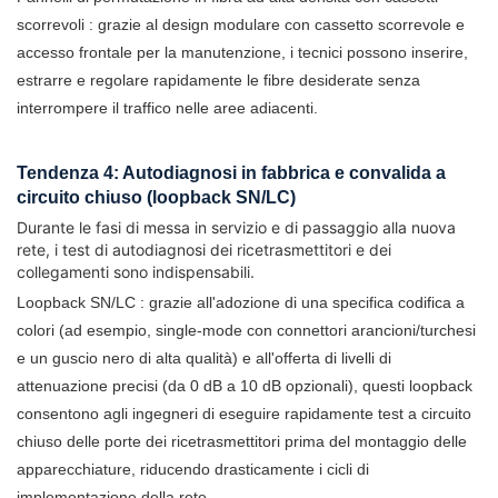
scorrevoli
: grazie al design modulare con cassetto scorrevole e
accesso frontale per la manutenzione, i tecnici possono inserire,
estrarre e regolare rapidamente le fibre desiderate senza
interrompere il traffico nelle aree adiacenti.
Tendenza 4: Autodiagnosi in fabbrica e convalida a
circuito chiuso (loopback SN/LC)
Durante le fasi di messa in servizio e di passaggio alla nuova
rete, i test di autodiagnosi dei ricetrasmettitori e dei
collegamenti sono indispensabili.
Loopback SN/LC
: grazie all'adozione di una specifica codifica a
colori (ad esempio, single-mode con connettori arancioni/turchesi
e un guscio nero di alta qualità) e all'offerta di livelli di
attenuazione precisi (da 0 dB a 10 dB opzionali), questi loopback
consentono agli ingegneri di eseguire rapidamente test a circuito
chiuso delle porte dei ricetrasmettitori prima del montaggio delle
apparecchiature, riducendo drasticamente i cicli di
implementazione della rete.