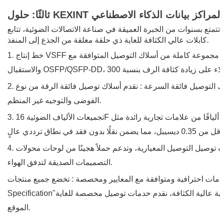
قة المادية لمراكز بيانات الذكاء الاصطناعي
كابلات عالي الكثافة للغاية ذي حلقة مغلقة من الجذع إلى المنفذ.
 مجموعة كاملة من
اك التوصيل فائقة السرعة
: نقدم
الفوضى والتوجيه غير المنظم.
ية رائدة مثل YOFC وحلقات توصيل عالية الدقة، مع تحكم دقيق في الأسطح النهائية الهندسية وتقنية التداخل ثلاثي
ل التوصيل المعيارية، وتدعم حملاً هجينًا من لوحات محولات LC/MPO/SN، وتتوافق تمامًا مع
التصميمات الصديقة لتدفق الهواء.
ة للغاية (مثل الألوان المخصصة، والأغلفة المقاومة للهب LSZH) بناءً على ترميز الألوان الفيزيائي أو بيئات
Specification"
الموقع.