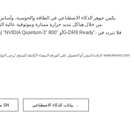
يكمن جوهر الذكاء الاصطناعي في الطاقة والحوسبة، وأساس الح
فحسب، بل تُحسّن أيضًا بشكل ملحوظ كفاءة استخدام الطاقة الإجمالية (PUE) لمجموعات وحدات معالجة الرسومات (GPU) من خلال هياكل تبديد حرارة ممتازة وموثوقية عالية النطاق الترددي.
إذ
www.kexint.com
نُشرت هذه المقالة في الأصل من قِبل قسم التسويق التقني في شركة شنتشن كيكسينت للتكنولوجيا المحدودة (KEXINT). لإعادة النشر أو الحصول على الورقة البيضاء الكاملة للمنتج، يُرجى التواصل معنا عبر:
مركز بيانات الذكاء الاصطناعي
موصل SN