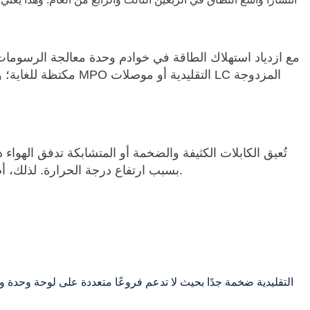
تُعيق الكابلات الكثيفة والضخمة أو المتشابكة تدفق اله
بسبب ارتفاع درجة الحرارة. لذلك، أصبح استخدام كابلات ذات أقطار أصغر، وتوجيه أكثر مرونة، وتصميمات أسلاك توصيل مُحسّنة لتدفق الهواء أمراً بالغ الأهمية.