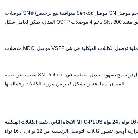
موصلات SN® (متوافقة مع ترخيص Senko): موصل SN هو موصل بصري مزدوج فائق الكثافة، بحجم ثلث حجم موصل LC المزدوج التقليدي. يمكن توصيله مباشرةً بوحدات بصرية 800G/1.6T (على سبيل
مقدمة عن تقنية SN Uniboot: بفضل تصميمها المدمج القابل للتبديل بين القطبية والغطاء، تتميز أسلاك التوصيل المزدوجة هذه بقطر خارجي أرق بكثير (عادةً 2.0 مم أو أقل) وتسمح بسهولة تبديل القطبية في
الميدان، مما يحسن بشكل كبير من مرونة الكابلات وجمالياتها.
1 نواة / 24 نواة
ة أوسع، تتطور كابلات التوصيل الرئيسية من 12 نواة إلى