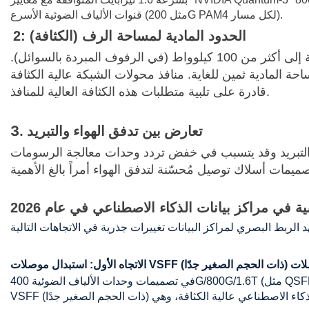
قنوات الألياف الضوئية الأسرع (مثل 200G PAM4 لكل مسار).
2: الحدود المادية لمساحة الرف (الكثافة)
مع ازدياد استهلاك الطاقة في خوادم وحدة معالجة الرسومات، تتطور كثافة الطاقة في الرف الواحد من 10 كيلوواط تقليدية إلى أكثر من 100 كيلوواط (في الرفوف المبردة بالسوائل).
ة. منافذ محولات الشبكة عالية الكثافة (OSFP-XD/QSFP-DD) مكتظة للغاية؛ ولم تعد موصلات MPO التقليدية أو موصلات LC المزدوجة
قادرة على تلبية متطلبات هذه الكثافة العالية للمنافذ.
3. تعارض بين تدفق الهواء والتبريد
ة التبريد وقد يتسبب في خفض تردد وحدات معالجة الرسومات
سية في مراكز بيانات الذكاء الاصطناعي في عام 2026
في تصميمات وحدات الألياف الضوئية 400G/800G/1.6T (مثل QSFP-DD وOSFP)، تُعدّ موصلات LC Duplex التقليدية ضخمة جدًا بحيث لا تدعم فروعًا متعددة على لوحة وحدة واحدة. وقد أصبحت موصلات