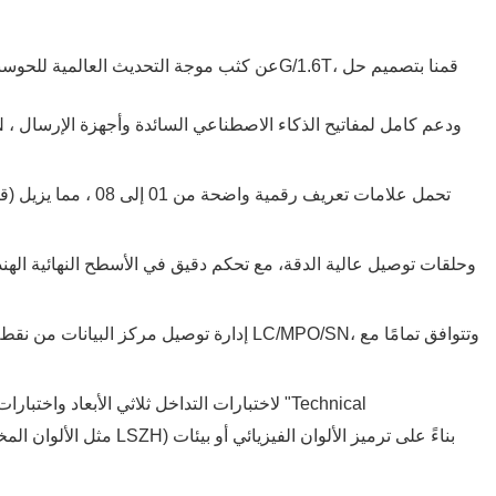
، ودعم كامل لمفاتيح الذكاء الاصطناعي السائدة وأجهزة الإرسال
أسلاك التوص
(قطر خارجي يصل إلى 1.6 مم / 2.0 مم) تحمل
علامات تعريف رقمية واضحة من 01 إلى 08
، مما يزيل
4. إدارة توصيل مركز البيانات من نقط
"Technical
: تخضع جميع منتجات KEXINT لاختبارات التداخل ثلاثي الأبعاد واختبارات التوهين بنسبة ١٠٠٪ قبل شحنها من المصنع، مصحوبة