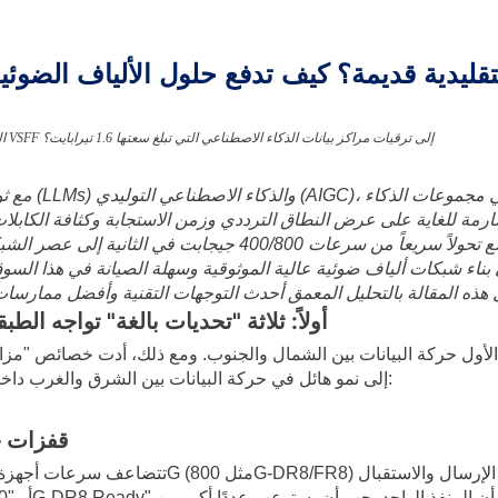
هل أصبحت كابلات LC التقليدية قديمة؟ كيف تدفع حلول الألياف الضوئية فائقة الكثافة وتقنية VSFF إلى ترقيات مراكز بيانات الذكاء الاصطناعي التي تبلغ سعتها 1.6 تيرابايت؟
مع ثورة القد
ى بناء شبكات ألياف ضوئية عالية الموثوقية وسهلة الصيانة في هذا السو
أولاً: ثلاثة "تحديات بالغة" تواجه ال
ام الأول حركة البيانات بين الشمال والجنوب. ومع ذلك، أدت خصائص "م
إلى نمو هائل في حركة البيانات بين الشرق والغرب داخل وبين الخوادم. وهذا يفرض ثلاثة تحديات رئيسية على الطبقة المادية:
قفزات ج