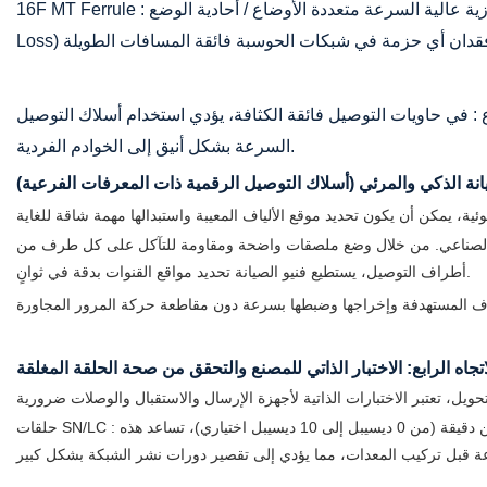
: باعتبارها الأساس الأساسي لأجهزة الإرسال والاستقبال المتوازية عالية السرعة متعددة الأوضاع / أحادية الوضع (مثل 400G-SR8/800G-SR16)، فإن فقدان الإدخال المنخفض للغاية (Low
16F MT Ferrule
: في حاويات التوصيل فائقة الكثافة، يؤدي استخدام أسلاك التوصيل MPO-PLUS إلى VSFF (مثل MPO إلى 4xSN أو MPO إلى 8xLC) إلى توزيع منافذ التبديل المتوازية عالية
السرعة بشكل أنيق إلى الخوادم الفردية.
يانة الذكي والمرئي (أسلاك التوصيل الرقمية ذات المعرفات الفرعية)
الصناعي. من خلال وضع ملصقات واضحة ومقاومة للتآكل على كل طرف من
أطراف التوصيل، يستطيع فنيو الصيانة تحديد مواقع القنوات بدقة في ثوانٍ.
: من خلال اعتماد ترميز لوني مادي محدد (على سبيل المثال، أحادي الوضع مع أغطية برتقالية/فيروزية محددة وغلاف أسود فاخر) وتقديم مستويات توهين دقيقة (من 0 ديسيبل إلى 10 ديسيبل اختياري)، تساعد هذه
حلقات SN/LC