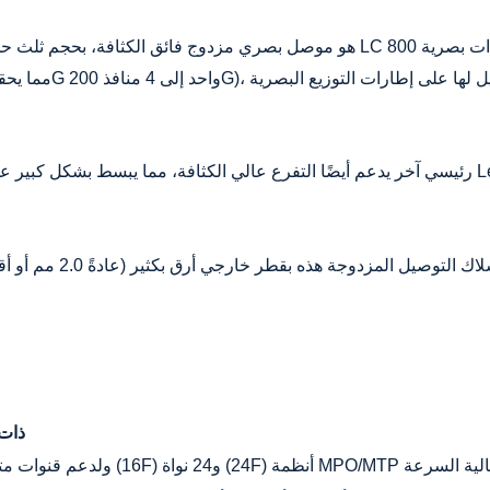
يكلية في بنى Leaf-Spine.
الاتجاه الثاني: تقنية الكابلات الهيكلية MPO-PLUS ذات 6
16 نواة (16F) و24 نواة (24F) أنظمة MPO/MTP
ولدعم قنوات متوازي