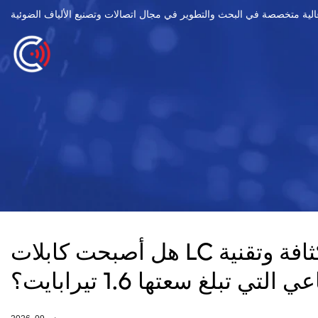
هل أصبحت كابلات LC التقليدية قديمة؟ كيف تدفع حلول الألياف الضوئية فائقة الكثافة وتقنية VSFF
بلغ سعتها 1.6 تيرابايت؟