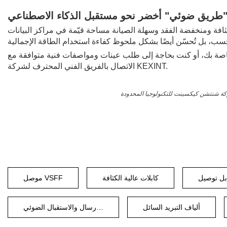
ء "طريق ضوئي" أخضر نحو مستقبل الذكاء الاصطناعي
ثافة ومنخفضة الفقد وسهلة الصيانة مساحة قيّمة في مراكز البيانات
لب عينات ومواصفات فنية متوافقة مع "NVIDIA Quantum-3" أو "800G-DR8 Ready"، فلا تتردد في
الاتصال بالفريق الفني المحترف لشركة KEXINT.
كابلات عالية الكثافة
موصل VSFF
ألياف التبريد السائل
جهاز الإرسال والاستقبال الضوئي