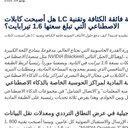
يونيو 09, 2026
هل أصبحت كابلات LC التقليدية قديمة؟ كيف تدفع حلول الألياف الضوئية فائقة الكثافة وتقنية VSFF إلى ترقيات مراكز بيانات الذكاء
الاصطناعي التي تبلغ سعتها 1.6 تيرابايت؟
رة الحاسوبية التي تجتاح العالم، مدفوعةً بنماذج اللغة الكبيرة (LLMs) والذكاء الاصطناعي التوليدي (AIGC)، تشهد مراكز البيانات إعادة تصميم معمارية غير مسبوقة. في مجموعات الذكاء
في عام 2026، تشهد مراكز بيانات الذكاء الاصطناعي فائقة التوسع تحولاً سريعاً من سرعات 400/800 جيجابت في الثانية إلى عصر الشبكات بسعة 1.6 تيرابت في الثانية. وبصفتنا مورداً رئيسياً لربط الطبقة
ق التنافسي الذي يتسم بمحدودية المساحة المادية، ومتطلبات التبريد
طبقة المادية لمراكز الحوسبة الخاصة بالذكاء الاصطناعي
زامنة المعلمات" و"الاتصال الشامل" في مجموعات الذكاء الاصطناعي
يلية في عرض النطاق الترددي ومعدلات نقل البيانات
1. تتضاعف سرعات أجهزة الإرسال والاستقبال الضوئية كل عامين. وبينما أصبحت تقنية 800G (مثل 800G-DR8/FR8) شائعة الاستخدام في شبكات الذكاء الاصطناعي، تشهد أجهزة الإرسال والاستقبال
بسرعة 1.6 تيرابايت المتوافقة مع معايير "NVIDIA Quantum-3" أو "800G-DR8 Ready" انتشارًا واسع النطاق في الربعين الثالث والرابع من العام. وهذا يعني أن المنفذ الواحد يجب أن يستوعب عددًا أكبر من