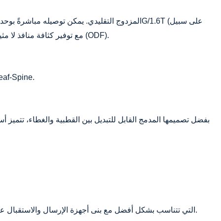
المثال، يمكن لعامل شكل OSFP دعم 4 موصلات SN، مما يحقق منفذ 800G واحد إلى 4 منافذ 200G)، مع توفير كثافة منافذ لا مثيل لها على إطارات التوزيع البصرية (ODF).
موصلات MDC: موصل VSFF رئيسي آخر يدعم أيضًا التفرع عالي الكثافة، مما يبسط بشكل كبير عملية توصيل الكابلات اله
التي تتناسب بشكل أفضل مع بنى أجهزة الإرسال والاستقبال عالية السرعة.