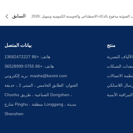
السابق
منتج
بيانات المتصل
لألياف البصرية
هاتف: +86 13682472227
عدات الشبكات
هاتف: +86 0755 36528999
ظمة الاتصالات
masha@kexint.com
بريد إلكتروني:
رسال اللاسلكي
العنوان: الطابق الخامس ، المبنى 2 ، حديقة
لمراقبة الأمنية
Chunhu الصناعية ، طريق Dongshen ،
شارع Pinghu ، منطقة Longgang ، مدينة
Shenzhen