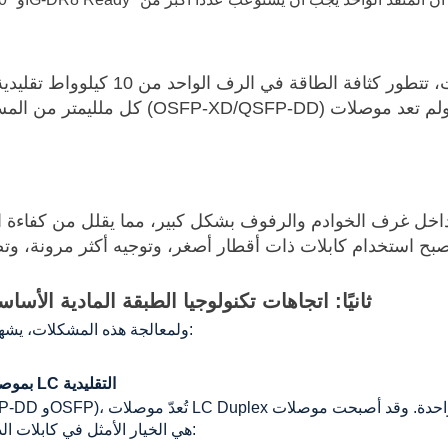
كل ملليمتر من المساحة المادية ثمين للغاي
واء داخل غرف الخوادم والرفوف بشكل كبير، مما يقلل من كفاء
ثانيًا: اتجاهات تكنولوجيا الطبقة المادية الأسا
ولمعالجة هذه المشكلات، يشهد الربط البصري لمراكز البيانات تغييرات جذرية في الاتجاهات التالية:
الاتجاه الأول: استبدال موصلات VSFF (ذات الحجم الصغير جدًا) بموصلات LC التقليدية
VSFF (ذات الحجم الصغير جدًا) هي الخيار الأمثل في كابلات الذكاء الاصطناعي عالية الكثافة، وهي: