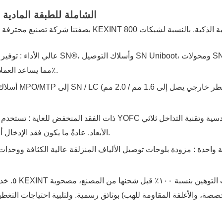
ثالثًا: حلول KEXINT الشاملة للطب
عن كثب موجة التحديث العالمية للحوسبة الذكية. بالنسبة لشبكات 800G/1.6T، قمنا بتصميم حل
KEXINT
بصفتنا شركة تصنيع محترفة تتمتع بسنوات من الخبرة العميقة في صناعة الاتصالات الضوئية، تتابع
يل المتوافقة مع SN®، وأسلاك التوصيل SN Uniboot، ومحولات SN
1. خط إنتاج VSFF عالي الأداء
: توفير
والاستقبال OSFP/QSFP-DD، مما يساعد العملاء على زيادة كثافة الرف بنسبة 300٪.
أسلاك توصيل فائقة الرقة من نوع MPO/MTP إلى SN / LC
2. أسل
3. تجميعات الألياف الضوئية 16F ذات الفقد المنخفض للغاية
: تستخدم أليافًا من علامات تجار
الأبعاد. عادةً ما يكون فقد الإدخال أقل من 0.35 ديسيبل، مما يضمن نقلًا بدون فقد في نطاق ترددي عالٍ.
ة واحدة
: مزودة
بلوحات توصيل الألياف المنزلقة عالية الكثافة
ووحدات توصي
٥. خدمات احترافية ومتوافقة مع المعايير ومخصصة
بوثائق رسمية. ولتلبية احتياجات التغطية عالية الكثافة، نقدم خدمات توصيل مخصص