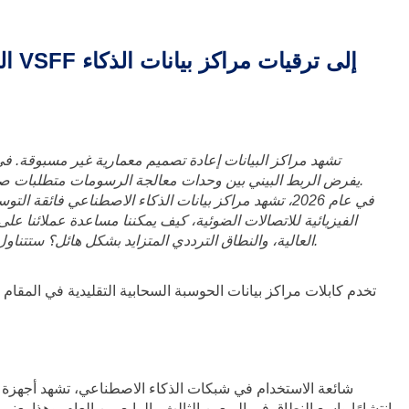
الاصطناعي (مثل منصة NVIDIA Blackwell وهياكل الجيل التالي)، يفرض الربط البيني بين وحدات معالجة الرسومات متطلبات صارمة للغاية على عرض النطاق الترددي وزمن الاستجابة وكثافة الكابلات.
الفيزيائية للاتصالات الضوئية، كيف يمكننا مساعدة عملائنا عل
العالية، والنطاق الترددي المتزايد بشكل هائل؟ ستتناول هذه المقالة بالتحليل المعمق أحدث التوجهات التقنية وأفضل ممارسات الكابلات في مجال الربط البصري لمراكز بيانات الذكاء الاصطناعي.
تخدم كابلات مراكز بيانات الحوسبة السحابية التقليدية في المق