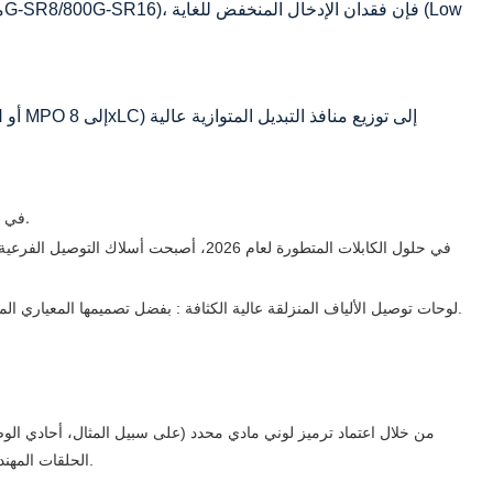
في مركز بيانات الذكاء الاصطناعي الذي يحتوي على عشرات الآلاف من الألياف الضوئية، يمكن أن يكون تحديد موقع الألياف المعيبة واستبدالها مهمة شاقة للغاية.
في حلول الكابلات المتطورة لعام 2026، أصبحت أسلاك التوصيل الفرعية المزودة
: بفضل تصميمها المعياري المنزلق مع إمكانية الصيانة من الأمام، تسمح هذه اللوحات للمهندسين بإدخال الألياف المستهدفة وإخراجها وضبطها بسرعة دون مقاطعة حركة المرور المجاورة.
لوحات توصيل الألياف المنزلقة عالية الكثافة
الحلقات المهندسين على إجراء اختبارات الحلقة المغلقة لمنافذ جهاز الإرسال والاستقبال بسرعة قبل تركيب المعدات، مما يؤدي إلى تقصير دورات نشر الشبكة بشكل كبير.