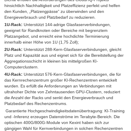
hinsichtlich Nachhaltigkeit und Platzeffizienz perfekt und helfen
den Kunden, „Platzengpässe“ zu überwinden und den
Energieverbrauch und Platzbedarf zu reduzieren.
1U-Rack:
Unterstützt 144-adrige Glasfaserverbindungen,
geeignet für Randknoten oder Bereiche mit begrenztem
Platzangebot, und erreicht eine hochdichte Terminierung
innerhalb einer Höhe von 1U (1,75 Zoll);
2U-Rack:
Unterstützt 288-Kern-Glasfaserverbindungen, gleicht
Platz und Kapazität aus und eignet sich für die Bereitstellung der
Aggregationsschicht in kleinen bis mittelgroßen KI-
Computerclustern.
4U-Rack:
Unterstützt 576-Kern-Glasfaserverbindungen, die für
das Kernrechenzentrum großer KI-Rechenzentren entwickelt
wurden. Es erfüllt die Anforderungen an Verbindungen mit
ultrahoher Dichte von Zehntausenden GPU-Clustern, reduziert
die Anzahl der Racks und senkt den Energieverbrauch und
Platzbedarf des Rechenzentrums.
Garantierte Hochgeschwindigkeitsdatenübertragung: KI-Training
und -Inferenz erzeugen Datenströme im Terabyte-Bereich. Die
optischen 400G/800G-Module von Kexint haben sich zur
gängigen Wahl für Kernverbindungen in solchen Rechenzentren