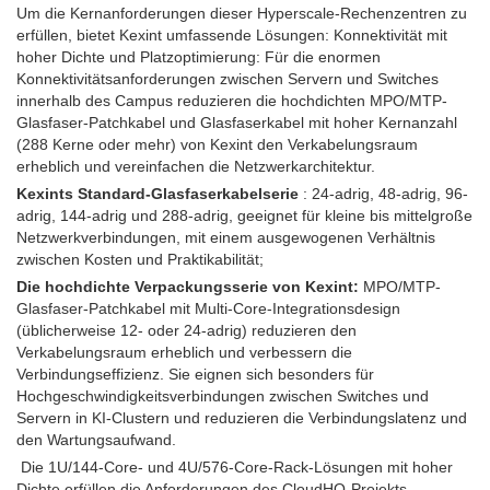
Um die Kernanforderungen dieser Hyperscale-Rechenzentren zu
erfüllen, bietet Kexint umfassende Lösungen: Konnektivität mit
hoher Dichte und Platzoptimierung: Für die enormen
Konnektivitätsanforderungen zwischen Servern und Switches
innerhalb des Campus reduzieren die hochdichten MPO/MTP-
Glasfaser-Patchkabel und Glasfaserkabel mit hoher Kernanzahl
(288 Kerne oder mehr) von Kexint den Verkabelungsraum
erheblich und vereinfachen die Netzwerkarchitektur.
Kexints Standard-Glasfaserkabelserie
: 24-adrig, 48-adrig, 96-
adrig, 144-adrig und 288-adrig, geeignet für kleine bis mittelgroße
Netzwerkverbindungen, mit einem ausgewogenen Verhältnis
zwischen Kosten und Praktikabilität;
Die hochdichte Verpackungsserie von Kexint:
MPO/MTP-
Glasfaser-Patchkabel mit Multi-Core-Integrationsdesign
(üblicherweise 12- oder 24-adrig) reduzieren den
Verkabelungsraum erheblich und verbessern die
Verbindungseffizienz. Sie eignen sich besonders für
Hochgeschwindigkeitsverbindungen zwischen Switches und
Servern in KI-Clustern und reduzieren die Verbindungslatenz und
den Wartungsaufwand.
Die 1U/144-Core- und 4U/576-Core-Rack-Lösungen mit hoher
Dichte erfüllen die Anforderungen des CloudHQ-Projekts