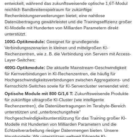
entwickelt, während das zukunftsweisende optische 1,6T-Modul
reichlich Bandbreitenspielraum für zukünftige
Rechenleistungserweiterungen bietet, eine nahtlose
Datenübertragung gewährleistet und die Trainingseffizienz großer
KI-Modelle mit Hunderten von Milliarden Parametern direkt
unterstützt.
100G-Optikmodule:
Geeignet für grundlegende
Verbindungsszenarien in kleinen und mittelgroßen KI-
Rechenzentren, wie z. B. die Verbindung von Servern mit Access-
Layer-Switches;
400G-Optikmodule:
Die aktuelle Mainstream-Geschwindigkeit
für Kernverbindungen in KI-Rechenzentren, die häufig für
Hochgeschwindigkeitsverbindungen zwischen Aggregations- und
Kernschicht-Switches sowie für KI-Servercluster verwendet wird;
Optische Module mit 800 G/1,6 T:
Zukunftsweisende Produkte
für zukünftige ultragroße KI-Cluster (wie intelligente
Rechenzentren), die Datenübertragungen im Terabyte-Bereich
unterstützen und „unterbrechungsfreie“
Hochgeschwindigkeitsunterstützung für das Training großer KI-
Modelle mit Hunderten von Milliarden Parametern und die
Echtzeitverarbeitung riesiger Datenmengen bieten. Unsere
Hauptvorteile: Wir unterstützen weltweit führende KI-