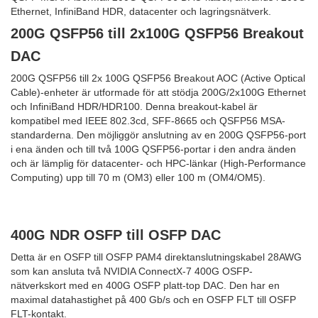
Ethernet, InfiniBand HDR, datacenter och lagringsnätverk.
200G QSFP56 till 2x100G QSFP56 Breakout
DAC
200G QSFP56 till 2x 100G QSFP56 Breakout AOC (Active Optical
Cable)-enheter är utformade för att stödja 200G/2x100G Ethernet
och InfiniBand HDR/HDR100. Denna breakout-kabel är
kompatibel med IEEE 802.3cd, SFF-8665 och QSFP56 MSA-
standarderna. Den möjliggör anslutning av en 200G QSFP56-port
i ena änden och till två 100G QSFP56-portar i den andra änden
och är lämplig för datacenter- och HPC-länkar (High-Performance
Computing) upp till 70 m (OM3) eller 100 m (OM4/OM5).
400G NDR OSFP till OSFP DAC
Detta är en OSFP till OSFP PAM4 direktanslutningskabel 28AWG
som kan ansluta två NVIDIA ConnectX-7 400G OSFP-
nätverkskort med en 400G OSFP platt-top DAC. Den har en
maximal datahastighet på 400 Gb/s och en OSFP FLT till OSFP
FLT-kontakt.