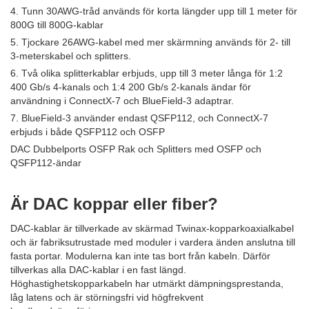
4. Tunn 30AWG-tråd används för korta längder upp till 1 meter för
800G till 800G-kablar
5. Tjockare 26AWG-kabel med mer skärmning används för 2- till
3-meterskabel och splitters.
6. Två olika splitterkablar erbjuds, upp till 3 meter långa för 1:2
400 Gb/s 4-kanals och 1:4 200 Gb/s 2-kanals ändar för
användning i ConnectX-7 och BlueField-3 adaptrar.
7. BlueField-3 använder endast QSFP112, och ConnectX-7
erbjuds i både QSFP112 och OSFP
DAC Dubbelports OSFP Rak och Splitters med OSFP och
QSFP112-ändar
Är DAC koppar eller fiber?
DAC-kablar är tillverkade av skärmad Twinax-kopparkoaxialkabel
och är fabriksutrustade med moduler i vardera änden anslutna till
fasta portar. Modulerna kan inte tas bort från kabeln. Därför
tillverkas alla DAC-kablar i en fast längd.
Höghastighetskopparkabeln har utmärkt dämpningsprestanda,
låg latens och är störningsfri vid högfrekvent