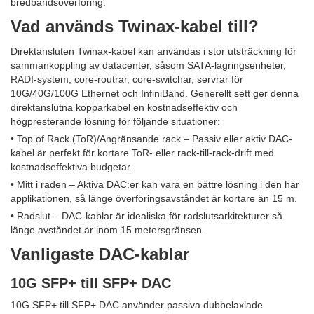
bredbandsöverföring.
Vad används Twinax-kabel till?
Direktansluten Twinax-kabel kan användas i stor utsträckning för
sammankoppling av datacenter, såsom SATA-lagringsenheter,
RADI-system, core-routrar, core-switchar, servrar för
10G/40G/100G Ethernet och InfiniBand. Generellt sett ger denna
direktanslutna kopparkabel en kostnadseffektiv och
högpresterande lösning för följande situationer:
• Top of Rack (ToR)/Angränsande rack – Passiv eller aktiv DAC-
kabel är perfekt för kortare ToR- eller rack-till-rack-drift med
kostnadseffektiva budgetar.
• Mitt i raden – Aktiva DAC:er kan vara en bättre lösning i den här
applikationen, så länge överföringsavståndet är kortare än 15 m.
• Radslut – DAC-kablar är idealiska för radslutsarkitekturer så
länge avståndet är inom 15 metersgränsen.
Vanligaste DAC-kablar
10G SFP+ till SFP+ DAC
10G SFP+ till SFP+ DAC använder passiva dubbelaxlade