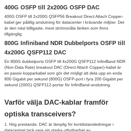
400G OSFP till 2x200G OSFP DAC
400G OSFP till 2x200G QSFP56 Breakout Direct Attach Copper-
kabel ger pålitlig anslutning för datacenter i krävande miljöer. Det
är den näst billigaste, mest strömsnåla länken som finns
tillgänglig.
800G Infiniband NDR Dubbelports OSFP till
4x200G QSFP112 DAC
En 800G dubbelports OSFP till 4x200G QSFP112 InfiniBand NDR
(Non-Data Rate) breakout DAC (Direct Attach Copper)-kabel är
en passiv kopparkabel som gör det möjligt att dela upp en enda
800 Gigabit per sekund (800G) OSFP-port i fyra 200 Gigabit per
sekund (200G) QSFP112-portar för InfiniBand-anslutning.
Varför välja DAC-kablar framför
optiska transceivers?
1. Hög prestanda: DAC är lämplig för kortdistansledningar i
datacentret tack vare sin starka utbytbarhet av