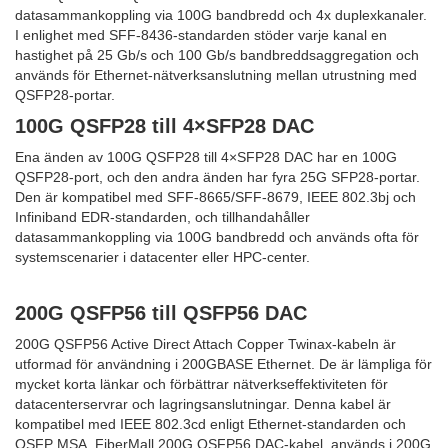
datasammankoppling via 100G bandbredd och 4x duplexkanaler.
I enlighet med SFF-8436-standarden stöder varje kanal en
hastighet på 25 Gb/s och 100 Gb/s bandbreddsaggregation och
används för Ethernet-nätverksanslutning mellan utrustning med
QSFP28-portar.
100G QSFP28 till 4×SFP28 DAC
Ena änden av 100G QSFP28 till 4×SFP28 DAC har en 100G
QSFP28-port, och den andra änden har fyra 25G SFP28-portar.
Den är kompatibel med SFF-8665/SFF-8679, IEEE 802.3bj och
Infiniband EDR-standarden, och tillhandahåller
datasammankoppling via 100G bandbredd och används ofta för
systemscenarier i datacenter eller HPC-center.
200G QSFP56 till QSFP56 DAC
200G QSFP56 Active Direct Attach Copper Twinax-kabeln är
utformad för användning i 200GBASE Ethernet. De är lämpliga för
mycket korta länkar och förbättrar nätverkseffektiviteten för
datacenterservrar och lagringsanslutningar. Denna kabel är
kompatibel med IEEE 802.3cd enligt Ethernet-standarden och
QSFP MSA. FiberMall 200G QSFP56 DAC-kabel, används i 200G