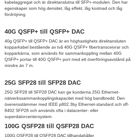
kabelaggregat och är direktanslutna till SFP+-modulen. Den har
egenskaper som hög densitet, låg effekt, låg kostnad och låg
fördröjning.
40G QSFP+ till QSFP+ DAC
40g QSFP+ till QSFP+ DAC är en höghastighets direktansluten
kopparkabel bestående av två 40G QSFP+ fibertransceivrar och
kopparkärna, som används för sammankoppling mellan 40G
QSFP+ portar till 40G QSFP+ port med ett överföringsavstånd på
mindre än 7 m.
25G SFP28 till SFP28 DAC
25G SFP28 till SFP28 DAC kan ge kunderna 25G Ethernet-
nätverkssammankopplingskapacitet med hög bandbredd. Den
överensstämmer med IEEE p802.3by Ethernet-standard och sff-
8402 SFP28 och används ofta i datacenter- eller
superdatorcentersystem.
100G QSFP28 till QSFP28 DAC
100G QSFP28 till QSFP28 DAC tillhandahåller