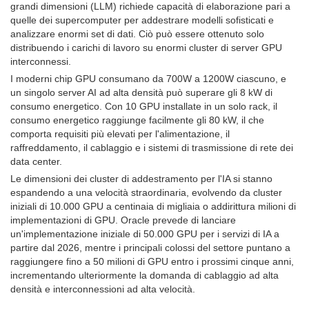
grandi dimensioni (LLM) richiede capacità di elaborazione pari a
quelle dei supercomputer per addestrare modelli sofisticati e
analizzare enormi set di dati. Ciò può essere ottenuto solo
distribuendo i carichi di lavoro su enormi cluster di server GPU
interconnessi.
I moderni chip GPU consumano da 700W a 1200W ciascuno, e
un singolo server AI ad alta densità può superare gli 8 kW di
consumo energetico. Con 10 GPU installate in un solo rack, il
consumo energetico raggiunge facilmente gli 80 kW, il che
comporta requisiti più elevati per l'alimentazione, il
raffreddamento, il cablaggio e i sistemi di trasmissione di rete dei
data center.
Le dimensioni dei cluster di addestramento per l'IA si stanno
espandendo a una velocità straordinaria, evolvendo da cluster
iniziali di 10.000 GPU a centinaia di migliaia o addirittura milioni di
implementazioni di GPU. Oracle prevede di lanciare
un'implementazione iniziale di 50.000 GPU per i servizi di IA a
partire dal 2026, mentre i principali colossi del settore puntano a
raggiungere fino a 50 milioni di GPU entro i prossimi cinque anni,
incrementando ulteriormente la domanda di cablaggio ad alta
densità e interconnessioni ad alta velocità.