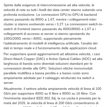
Spinte dalle esigenze di interconnessione ad alta velocità, le
velocità di rete su tutti i livelli dei data center stanno subendo una
profonda evoluzione. Le connessioni GPU-to-GPU di backend
stanno passando da 800G a 1,6T, mentre i collegamenti inter-
cluster si stanno evolvendo verso i 3,2T. Le connessioni switch-to-
switch di frontend stanno passando da 400G/800G a 1,6T e i
collegamenti di accesso ai server si stanno spostando da
100G/200G verso i 400G, supportando pienamente
l'addestramento di modelli di intelligenza artificiale, l'analisi dei
dati in tempo reale e il funzionamento delle applicazioni cloud.
Per supportare questi aggiornamenti ad altissima velocità, i cavi
Direct Attach Copper (DAC) e Active Optical Cables (AOC) ad alta
larghezza di banda sono diventati soluzioni standard per le
connessioni dirette alle GPU. Soluzioni ottiche monomodali
parallele multifibra a bassa perdita e a basso costo sono
ampiamente adottate per il cablaggio strutturato tra switch e
server.
Attualmente, il settore adotta ampiamente velocità di linea di 100
Gb/s per supportare 400G su 8 fibre e 800G su 16 fibre. Con
l'imminente standard IEEE 802.3dj, la cui uscita è prevista per la
metà del 2026, le velocità di linea di 200 Gb/s consentiranno di