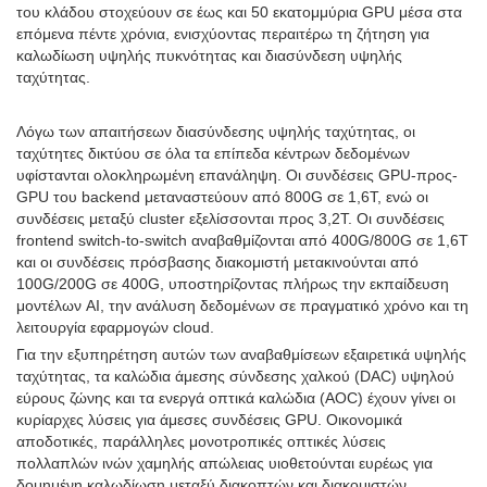
του κλάδου στοχεύουν σε έως και 50 εκατομμύρια GPU μέσα στα
επόμενα πέντε χρόνια, ενισχύοντας περαιτέρω τη ζήτηση για
καλωδίωση υψηλής πυκνότητας και διασύνδεση υψηλής
ταχύτητας.
Λόγω των απαιτήσεων διασύνδεσης υψηλής ταχύτητας, οι
ταχύτητες δικτύου σε όλα τα επίπεδα κέντρων δεδομένων
υφίστανται ολοκληρωμένη επανάληψη. Οι συνδέσεις GPU-προς-
GPU του backend μεταναστεύουν από 800G σε 1,6T, ενώ οι
συνδέσεις μεταξύ cluster εξελίσσονται προς 3,2T. Οι συνδέσεις
frontend switch-to-switch αναβαθμίζονται από 400G/800G σε 1,6T
και οι συνδέσεις πρόσβασης διακομιστή μετακινούνται από
100G/200G σε 400G, υποστηρίζοντας πλήρως την εκπαίδευση
μοντέλων AI, την ανάλυση δεδομένων σε πραγματικό χρόνο και τη
λειτουργία εφαρμογών cloud.
Για την εξυπηρέτηση αυτών των αναβαθμίσεων εξαιρετικά υψηλής
ταχύτητας, τα καλώδια άμεσης σύνδεσης χαλκού (DAC) υψηλού
εύρους ζώνης και τα ενεργά οπτικά καλώδια (AOC) έχουν γίνει οι
κυρίαρχες λύσεις για άμεσες συνδέσεις GPU. Οικονομικά
αποδοτικές, παράλληλες μονοτροπικές οπτικές λύσεις
πολλαπλών ινών χαμηλής απώλειας υιοθετούνται ευρέως για
δομημένη καλωδίωση μεταξύ διακοπτών και διακομιστών.