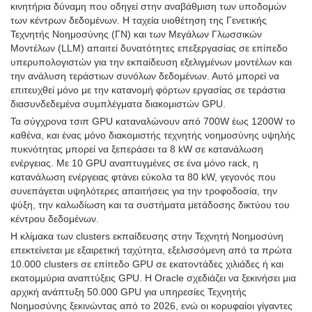
κινητήρια δύναμη που οδηγεί στην αναβάθμιση των υποδομών
των κέντρων δεδομένων. Η ταχεία υιοθέτηση της Γενετικής
Τεχνητής Νοημοσύνης (ΓΝ) και των Μεγάλων Γλωσσικών
Μοντέλων (LLM) απαιτεί δυνατότητες επεξεργασίας σε επίπεδο
υπερυπολογιστών για την εκπαίδευση εξελιγμένων μοντέλων και
την ανάλυση τεράστιων συνόλων δεδομένων. Αυτό μπορεί να
επιτευχθεί μόνο με την κατανομή φόρτων εργασίας σε τεράστια
διασυνδεδεμένα συμπλέγματα διακομιστών GPU.
Τα σύγχρονα τσιπ GPU καταναλώνουν από 700W έως 1200W το
καθένα, και ένας μόνο διακομιστής τεχνητής νοημοσύνης υψηλής
πυκνότητας μπορεί να ξεπεράσει τα 8 kW σε κατανάλωση
ενέργειας. Με 10 GPU αναπτυγμένες σε ένα μόνο rack, η
κατανάλωση ενέργειας φτάνει εύκολα τα 80 kW, γεγονός που
συνεπάγεται υψηλότερες απαιτήσεις για την τροφοδοσία, την
ψύξη, την καλωδίωση και τα συστήματα μετάδοσης δικτύου του
κέντρου δεδομένων.
Η κλίμακα των clusters εκπαίδευσης στην Τεχνητή Νοημοσύνη
επεκτείνεται με εξαιρετική ταχύτητα, εξελισσόμενη από τα πρώτα
10.000 clusters σε επίπεδο GPU σε εκατοντάδες χιλιάδες ή και
εκατομμύρια αναπτύξεις GPU. Η Oracle σχεδιάζει να ξεκινήσει μια
αρχική ανάπτυξη 50.000 GPU για υπηρεσίες Τεχνητής
Νοημοσύνης ξεκινώντας από το 2026, ενώ οι κορυφαίοι γίγαντες