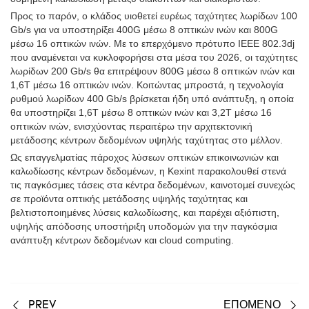
Προς το παρόν, ο κλάδος υιοθετεί ευρέως ταχύτητες λωρίδων 100
Gb/s για να υποστηρίξει 400G μέσω 8 οπτικών ινών και 800G
μέσω 16 οπτικών ινών. Με το επερχόμενο πρότυπο IEEE 802.3dj
που αναμένεται να κυκλοφορήσει στα μέσα του 2026, οι ταχύτητες
λωρίδων 200 Gb/s θα επιτρέψουν 800G μέσω 8 οπτικών ινών και
1,6T μέσω 16 οπτικών ινών. Κοιτώντας μπροστά, η τεχνολογία
ρυθμού λωρίδων 400 Gb/s βρίσκεται ήδη υπό ανάπτυξη, η οποία
θα υποστηρίζει 1,6T μέσω 8 οπτικών ινών και 3,2T μέσω 16
οπτικών ινών, ενισχύοντας περαιτέρω την αρχιτεκτονική
μετάδοσης κέντρων δεδομένων υψηλής ταχύτητας στο μέλλον.
Ως επαγγελματίας πάροχος λύσεων οπτικών επικοινωνιών και
καλωδίωσης κέντρων δεδομένων, η Kexint παρακολουθεί στενά
τις παγκόσμιες τάσεις στα κέντρα δεδομένων, καινοτομεί συνεχώς
σε προϊόντα οπτικής μετάδοσης υψηλής ταχύτητας και
βελτιστοποιημένες λύσεις καλωδίωσης, και παρέχει αξιόπιστη,
υψηλής απόδοσης υποστήριξη υποδομών για την παγκόσμια
ανάπτυξη κέντρων δεδομένων και cloud computing.
PREV
ΕΠΟΜΕΝΟ