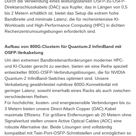
Durch die Verwendung eines leistungsstarken OSFP-zu-OSFP-
Direktanschlusskabels (DAC) aus Kupfer, das in Längen von 0,5
bis 2 Metern erhältlich ist, bietet das Setup die extrem hohe
Bandbreite und minimale Latenz, die für rechenintensive KI-
Workloads und High-Performance Computing (HPC) in dichten
Rechenzentrumsumgebungen erforderlich sind.
Aufbau von 800G-Clustern für Quantum-2 InfiniBand mit
OSFP-Verkabelung
Um den extremen Bandbreitenanforderungen moderner HPC-
und KI-Cluster gerecht zu werden, bieten wir eine Reihe speziell
entwickelter 800G-OSFP-Verbindungslösungen, die für NVIDIA
Quantum-2 InfiniBand-Switches optimiert sind. Unsere
Verkabelung gewährleistet nahtlose 800G-Konnektivität mit
geringer Latenz, sowohl innerhalb eines Racks als auch zwischen
verschiedenen Reihen.
Für hochdichte, kosten- und energiesensible Verbindungen bis zu
3 Metern bieten unsere Direct Attach Copper (DAC)-Kabel
maximale Effizienz. Für größere Entfernungen ab 20 Metern ohne
Signalverlust stellen unsere Active Optical Cables (AOC) eine
robuste Alternative dar. Beide Lösungen sind vollständig
kompatibel mit Twin-Port-OSFP-Schnittstellen und ermöglichen so