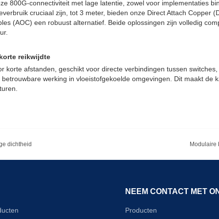
 800G-connectiviteit met lage latentie, zowel voor implementaties bin
verbruik cruciaal zijn, tot 3 meter, bieden onze Direct Attach Copper 
les (AOC) een robuust alternatief. Beide oplossingen zijn volledig co
ur.
orte reikwijdte
 korte afstanden, geschikt voor directe verbindingen tussen switches, m
 betrouwbare werking in vloeistofgekoelde omgevingen. Dit maakt de k
turen.
ge dichtheid
Modulaire 
NEEM CONTACT MET O
ducten
Producten