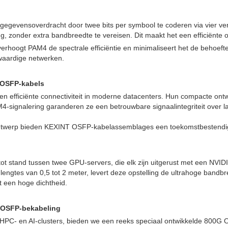
e gegevensoverdracht door twee bits per symbool te coderen via vier v
ng, zonder extra bandbreedte te vereisen. Dit maakt het een efficiënt
erhoogt PAM4 de spectrale efficiëntie en minimaliseert het de behoefte
waardige netwerken.
t OSFP-kabels
en efficiënte connectiviteit in moderne datacenters. Hun compacte on
4-signalering garanderen ze een betrouwbare signaalintegriteit over l
 ontwerp bieden KEXINT OSFP-kabelassemblages een toekomstbestendi
e tot stand tussen twee GPU-servers, die elk zijn uitgerust met een 
gtes van 0,5 tot 2 meter, levert deze opstelling de ultrahoge bandbree
 een hoge dichtheid.
 OSFP-bekabeling
C- en AI-clusters, bieden we een reeks speciaal ontwikkelde 800G OS