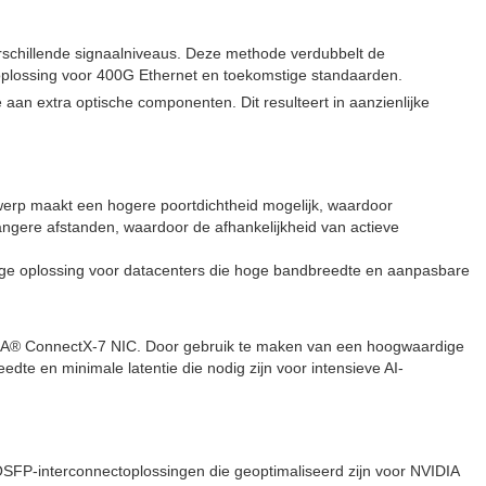
erschillende signaalniveaus. Deze methode verdubbelt de
e oplossing voor 400G Ethernet en toekomstige standaarden.
 aan extra optische componenten. Dit resulteert in aanzienlijke
twerp maakt een hogere poortdichtheid mogelijk, waardoor
angere afstanden, waardoor de afhankelijkheid van actieve
ge oplossing voor datacenters die hoge bandbreedte en aanpasbare
NVIDIA® ConnectX-7 NIC. Door gebruik te maken van een hoogwaardige
dte en minimale latentie die nodig zijn voor intensieve AI-
FP-interconnectoplossingen die geoptimaliseerd zijn voor NVIDIA