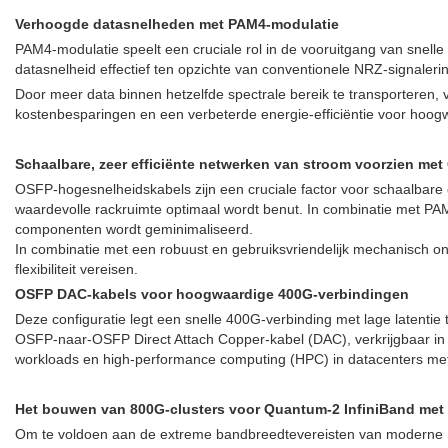
Verhoogde datasnelheden met PAM4-modulatie
PAM4-modulatie speelt een cruciale rol in de vooruitgang van snell
datasnelheid effectief ten opzichte van conventionele NRZ-signaleri
Door meer data binnen hetzelfde spectrale bereik te transporteren, v
kostenbesparingen en een verbeterde energie-efficiëntie voor hoog
Schaalbare, zeer efficiënte netwerken van stroom voorzien me
OSFP-hogesnelheidskabels zijn een cruciale factor voor schaalbare 
waardevolle rackruimte optimaal wordt benut. In combinatie met PAM
componenten wordt geminimaliseerd.
In combinatie met een robuust en gebruiksvriendelijk mechanisch
flexibiliteit vereisen.
OSFP DAC-kabels voor hoogwaardige 400G-verbindingen
Deze configuratie legt een snelle 400G-verbinding met lage latenti
OSFP-naar-OSFP Direct Attach Copper-kabel (DAC), verkrijgbaar in len
workloads en high-performance computing (HPC) in datacenters met
Het bouwen van 800G-clusters voor Quantum-2 InfiniBand met
Om te voldoen aan de extreme bandbreedtevereisten van moderne HP