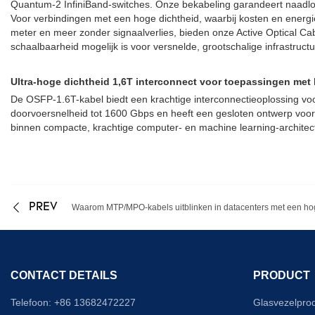
Quantum-2 InfiniBand-switches. Onze bekabeling garandeert naadloze
Voor verbindingen met een hoge dichtheid, waarbij kosten en energie
meter en meer zonder signaalverlies, bieden onze Active Optical Cab
schaalbaarheid mogelijk is voor versnelde, grootschalige infrastructu
Ultra-hoge dichtheid 1,6T interconnect voor toepassingen met k
De OSFP-1.6T-kabel biedt een krachtige interconnectieoplossing voor
doorvoersnelheid tot 1600 Gbps en heeft een gesloten ontwerp voor
binnen compacte, krachtige computer- en machine learning-architec
PREV
Waarom MTP/MPO-kabels uitblinken in datacenters met een ho
CONTACT DETAILS
PRODUCT
Telefoon: +86 13682472227
Glasvezelpro