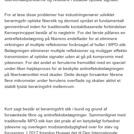
For at løse disse problemer har industriingeniører udviklet
berøringsfri optiske fiberstik og dermed opnået et fundamentalt
gennembrud inden for traditionelle kontaktbaserede forbindelser.
Kerneprincippet består af to nøgletrin. For det første påføres en
antirefleksbelægning på fiberens endeflader for at eliminere
virkningen af ​​multiple refleksioner forårsaget af huller i MPO-stik.
Belægningen eliminerer multiple refleksioner og muliggør effektiv
transmission af optiske signaler uden at gå på kompromis med
ydeevnen. For det andet er ferrulerne fremstillet med en speciel
under-fiber-højdeproces for at beskytte antirefleksbelægningen
på fibertværsnittet mod skader. Dette design forsænker fibrene
flere mikrometer under ferrulens overflade og skaber aktivt et
stabilt fysisk berøringsfrit mellemrum.
Kort sagt består et berøringsfrit stik i bund og grund af
forsænkede fibre og antirefleksbelægninger. Sammenlignet med
traditionelle MPO-stik kan det prale af en betydeligt forbedret
ydeevne og overlegen modstandsdygtighed over for støv og
forurening. I 2017 foreslog Huawei det til Den Internationale