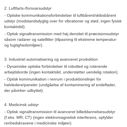
2. Luftfarts-/forsvarsudstyr
- Optiske kommunikationsforbindelser til luftbårent/skibsbårent
udstyr (modstandsdygtig over for vibrationer og stød, ingen fysisk
kontaktslid).
- Optisk signaltransmission med høj densitet til præcisionsudstyr
såsom radarer og satellitter (tilpasning til ekstreme temperatur-
og fugtighedsmiljøer).
3. Industriel automatisering og avanceret produktion
- Dynamiske optiske forbindelser til robotled og roterende
arbejdsborde (ingen kontaktslid, understøtter uendelig rotation).
- Optisk kommunikation i renrum i produktionslinjer for
halvledere/paneler (undgåelse af kontaminering af endeflader,
der påvirker udbyttet).
4. Medicinsk udstyr
- Optisk signaltransmission til avanceret billeddannelsesudstyr
(f.eks. MR, CT) (ingen elektromagnetisk interferens, opfylder
renhedskravene i medicinske miljøer).