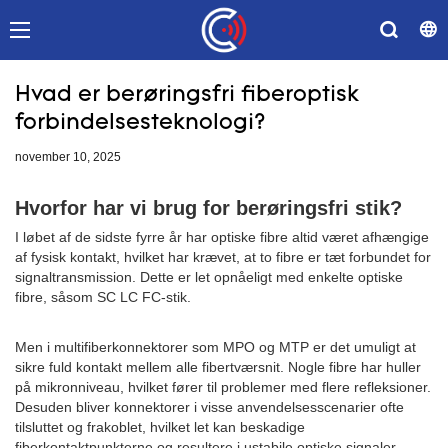
Hvad er berøringsfri fiberoptisk
forbindelsesteknologi?
november 10, 2025
Hvorfor har vi brug for berøringsfri stik?
I løbet af de sidste fyrre år har optiske fibre altid været afhængige
af fysisk kontakt, hvilket har krævet, at to fibre er tæt forbundet for
signaltransmission. Dette er let opnåeligt med enkelte optiske
fibre, såsom SC LC FC-stik.
Men i multifiberkonnektorer som MPO og MTP er det umuligt at
sikre fuld kontakt mellem alle fibertværsnit. Nogle fibre har huller
på mikronniveau, hvilket fører til problemer med flere refleksioner.
Desuden bliver konnektorer i visse anvendelsesscenarier ofte
tilsluttet og frakoblet, hvilket let kan beskadige
fiberkontaktpunkterne og resultere i ustabile optiske signaler.