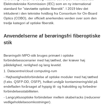
Elektrotekniske Kommission (IEC) som en ny international
standard for "støvtætte optiske fiberstik". I 2019 blev det
inkluderet i den tekniske hvidbog fra Consortium for On-Board
Optics (COBO), der officielt anerkendes verden over som den
tredje kategori af optiske fiberstik.
Anvendelserne af berøringsfri fiberoptiske
stik
Berøringsfri MPO-stik bruges primært i optiske
forbindelsesscenarier med høj tæthed, der kræver høj
pålidelighed, renlighed og lang levetid.
1. Datacentre/cloud computing-rum
- Højhastighedsforbindelse af optiske moduler med høj tæthed
(f.eks. QSFP-DD, OSFP), hvilket undgår kontaminering/slid på
endefladen forårsaget af hyppig til- og frakobling og forbedrer
forbindelsesstabiliteten.
- Langcyklusoptiske forbindelser mellem skabe/racks (reducerer
vedligeholdelsesomkostninger).