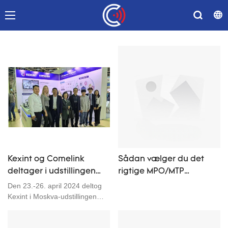
Kexint og Comelink
Sådan vælger du det
deltager i udstillingen
rigtige MPO/MTP
Sviaz ICT i Moskva
fiberoptiske kabel til dit
Den 23.-26. april 2024 deltog
datacenter - en praktisk
Kexint i Moskva-udstillingen
med Comelink. Comelink
købsguide fra KEXINT
opstod som en ny virksomhed