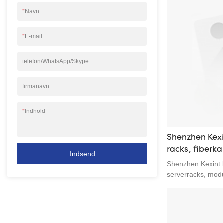
*
Navn
*
E-mail.
telefon/WhatsApp/Skype
firmanavn
*
Indhold
Shenzhen Kexi
racks, fiberka
Indsend
amerikanske h
Shenzhen Kexint 
topklasse
serverracks, modu
komplet sæt LSZH
røgudledning og h
datacenterprojekt
førende operatør 