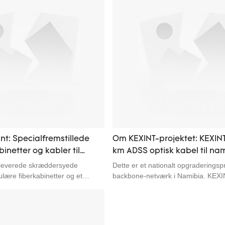
nt: Specialfremstillede
Om KEXINT-projektet: KEXINT
binetter og kabler til
km ADSS optisk kabel til na
yperscale-datacentre i
operatør MTC Backbone Net
leverede skræddersyede
Dette er et nationalt opgraderingspro
projekt
lære fiberkabinetter og et
backbone-netværk i Namibia. KEXI
-fiberkablingsløsninger med lav
960 km ADSS (All-Dielectric Self-Su
alogenfri udledning til det nye
optiske kabler til MTC, den største 
 for computerkraft hos en
Namibia. ADSS-kablerne, der er pla
af hyperskala datacentre i USA.
højspændingskorridorer og lange lu