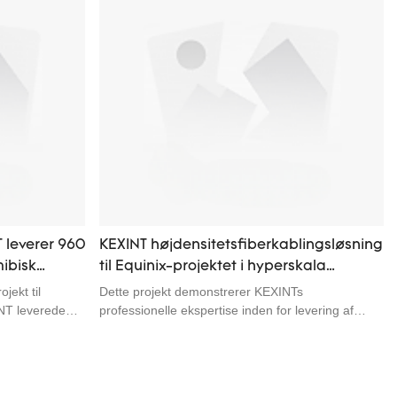
 leverer 960
KEXINT højdensitetsfiberkablingsløsning
mibisk
til Equinix-projektet i hyperskala
work-
datacenter
jekt til
Dette projekt demonstrerer KEXINTs
NT leverede
professionelle ekspertise inden for levering af
pporting)
ultra-højdensitets fiberforbindelse til den globale
teleoperatør i
datacenterleder Equinix. Vi leverede en
ceret langs
skræddersyet overhead fiberdistributionsløsning
ftledninger,
med 288-ports ODF'er, der er problemfrit