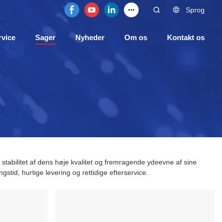
Sprog
rvice
Sager
Nyheder
Om os
Kontakt os
 stabilitet af dens høje kvalitet og fremragende ydeevne af sine
ngstid, hurtige levering og rettidige efterservice.