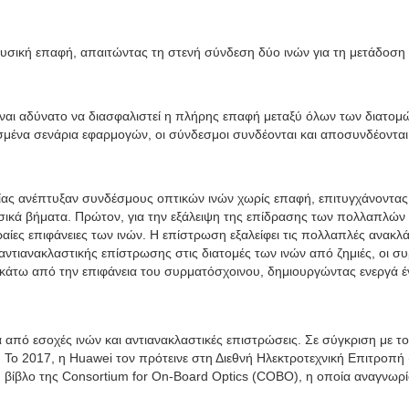
;
 φυσική επαφή, απαιτώντας τη στενή σύνδεση δύο ινών για τη μετάδοση 
ι αδύνατο να διασφαλιστεί η πλήρης επαφή μεταξύ όλων των διατομών 
ένα σενάρια εφαρμογών, οι σύνδεσμοι συνδέονται και αποσυνδέονται 
νίας ανέπτυξαν συνδέσμους οπτικών ινών χωρίς επαφή, επιτυγχάνοντα
βασικά βήματα. Πρώτον, για την εξάλειψη της επίδρασης των πολλαπλώ
αίες επιφάνειες των ινών. Η επίστρωση εξαλείφει τις πολλαπλές ανακ
αντιανακλαστικής επίστρωσης στις διατομές των ινών από ζημιές, οι συ
ρά κάτω από την επιφάνεια του συρματόσχοινου, δημιουργώντας ενεργά 
ά από εσοχές ινών και αντιανακλαστικές επιστρώσεις. Σε σύγκριση με
Το 2017, η Huawei τον πρότεινε στη Διεθνή Ηλεκτροτεχνική Επιτροπή 
κή βίβλο της Consortium for On-Board Optics (COBO), η οποία αναγνω