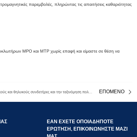
εκτρομαγνητικές παρεμβολές, πληρώντας τις απαιτήσεις καθαριότητας
υκλωτήρων MPO και MTP χωρίς επαφή και είμαστε σε θέση να
ΕΠΟΜΕΝΟ
Εισαγωγή στους τύπους, τους αρσενικούς και θηλυκούς συνδετήρες και την ταξινόμηση πολικότητας των καλωδίων οπτικών ινών MPO/MTP
ΜΑΣ
ΕΑΝ ΕΧΕΤΕ ΟΠΟΙΑΔΗΠΟΤΕ
ΕΡΩΤΗΣΗ, ΕΠΙΚΟΙΝΩΝΗΣΤΕ ΜΑΖΙ
ΜΑΣ.