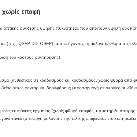
ν χωρίς επαφή
α οπτικής σύνδεσης υψηλής πυκνότητας που απαιτούν υψηλή αξιοπιστί
ς (π.χ., QSFP-DD, OSFP), αποφεύγοντας τη μόλυνση/φθορά της τελική
είωση του κόστους συντήρησης).
πλισμό (ανθεκτικός σε κραδασμούς και κραδασμούς, χωρίς φθορά από φ
ιβείας όπως ραντάρ και δορυφόρους (προσαρμογή σε ακραίες συνθήκες
όμενες επιφάνειες εργασίας (χωρίς φθορά επαφής, υποστήριξη άπειρης
γών/πάνελ (αποφυγή μόλυνσης της τελικής επιφάνειας που επηρεάζει