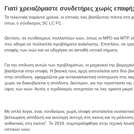
Γιατί χρειαζόμαστε συνδετήρες χωρίς επαφή
Τα τελευταία σαράντα χρόνια, οι οπτικές ίνες βασίζονταν πάντα στη
όπως ο σύνδεσμος SC LC FC.
Ωστόσο, σε συνδέσμους πολλαπλών ινών, όπως οι MPO και MTP, είνα
που οδηγεί σε πολλαπλά προβλήματα ανάκλασης. Επιπλέον, σε ορισμ
επαφής των ινών και να οδηγήσει σε ασταθή οπτικά σήματα.
Για την επίλυση αυτών των προβλημάτων, οι μηχανικοί της βιομηχα
βασίζονται στην επαφή. Η βασική τους αρχή αποτελείται από δύο 
στην απόδοση, εφαρμόζεται μια αντιανακλαστική επίστρωση στις ακρ
χωρίς να διακυβεύεται η απόδοση. Δεύτερον, για την προστασία της 
ύψος των ινών. Αυτός ο σχεδιασμός εσοχετεύει τις ίνες αρκετά μικ
Με απλά λόγια, ένας σύνδεσμος χωρίς επαφή αποτελείται ουσιαστικ
βελτιωμένη απόδοση και ανώτερη αντοχή στη σκόνη και τη μόλυνση. 
ανθεκτικές στη σκόνη". Το 2019, συμπεριλήφθηκε στην τεχνική λευ
οπτικών ινών.