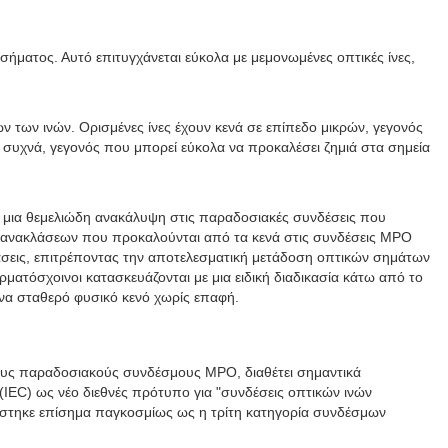
σήματος. Αυτό επιτυγχάνεται εύκολα με μεμονωμένες οπτικές ίνες,
των ινών. Ορισμένες ίνες έχουν κενά σε επίπεδο μικρών, γεγονός
συχνά, γεγονός που μπορεί εύκολα να προκαλέσει ζημιά στα σημεία
ς μια θεμελιώδη ανακάλυψη στις παραδοσιακές συνδέσεις που
ν ανακλάσεων που προκαλούνται από τα κενά στις συνδέσεις MPO
λάσεις, επιτρέποντας την αποτελεσματική μετάδοση οπτικών σημάτων
ρματόσχοινοι κατασκευάζονται με μια ειδική διαδικασία κάτω από το
ένα σταθερό φυσικό κενό χωρίς επαφή.
 τους παραδοσιακούς συνδέσμους MPO, διαθέτει σημαντικά
(IEC) ως νέο διεθνές πρότυπο για "συνδέσεις οπτικών ινών
ρίστηκε επίσημα παγκοσμίως ως η τρίτη κατηγορία συνδέσμων