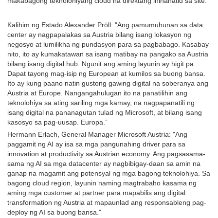
makabagong teknolohiyang cloud na direktang inihahatid sa site.
Kalihim ng Estado Alexander Pröll: "Ang pamumuhunan sa data
center ay nagpapalakas sa Austria bilang isang lokasyon ng
negosyo at lumilikha ng pundasyon para sa pagbabago. Kasabay
nito, ito ay kumakatawan sa isang matibay na pangako sa Austria
bilang isang digital hub. Ngunit ang aming layunin ay higit pa:
Dapat tayong mag-isip ng European at kumilos sa buong bansa.
Ito ay kung paano natin gustong gawing digital na soberanya ang
Austria at Europe. Nangangahulugan ito na panatilihin ang
teknolohiya sa ating sariling mga kamay, na nagpapanatili ng
isang digital na pananagutan tulad ng Microsoft, at bilang isang
kasosyo sa pag-uusap. Europa.”
Hermann Erlach, General Manager Microsoft Austria: "Ang
paggamit ng AI ay isa sa mga pangunahing driver para sa
innovation at productivity sa Austrian economy. Ang pagsasama-
sama ng AI sa mga datacenter ay nagbibigay-daan sa amin na
ganap na magamit ang potensyal ng mga bagong teknolohiya. Sa
bagong cloud region, layunin naming magtrabaho kasama ng
aming mga customer at partner para mapabilis ang digital
transformation ng Austria at mapaunlad ang responsableng pag-
deploy ng AI sa buong bansa."