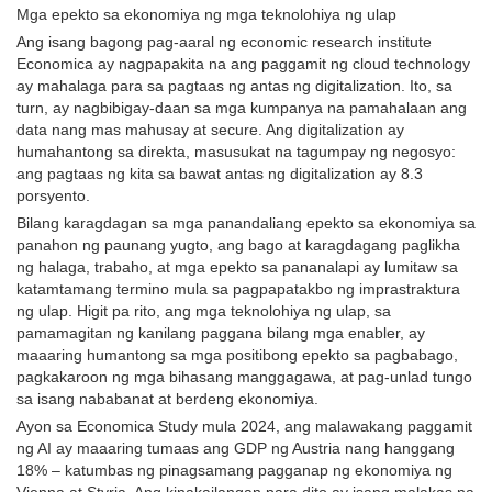
Mga epekto sa ekonomiya ng mga teknolohiya ng ulap
Ang isang bagong pag-aaral ng economic research institute
Economica ay nagpapakita na ang paggamit ng cloud technology
ay mahalaga para sa pagtaas ng antas ng digitalization. Ito, sa
turn, ay nagbibigay-daan sa mga kumpanya na pamahalaan ang
data nang mas mahusay at secure. Ang digitalization ay
humahantong sa direkta, masusukat na tagumpay ng negosyo:
ang pagtaas ng kita sa bawat antas ng digitalization ay 8.3
porsyento.
Bilang karagdagan sa mga panandaliang epekto sa ekonomiya sa
panahon ng paunang yugto, ang bago at karagdagang paglikha
ng halaga, trabaho, at mga epekto sa pananalapi ay lumitaw sa
katamtamang termino mula sa pagpapatakbo ng imprastraktura
ng ulap. Higit pa rito, ang mga teknolohiya ng ulap, sa
pamamagitan ng kanilang paggana bilang mga enabler, ay
maaaring humantong sa mga positibong epekto sa pagbabago,
pagkakaroon ng mga bihasang manggagawa, at pag-unlad tungo
sa isang nababanat at berdeng ekonomiya.
Ayon sa Economica Study mula 2024, ang malawakang paggamit
ng AI ay maaaring tumaas ang GDP ng Austria nang hanggang
18% – katumbas ng pinagsamang pagganap ng ekonomiya ng
Vienna at Styria. Ang kinakailangan para dito ay isang malakas na