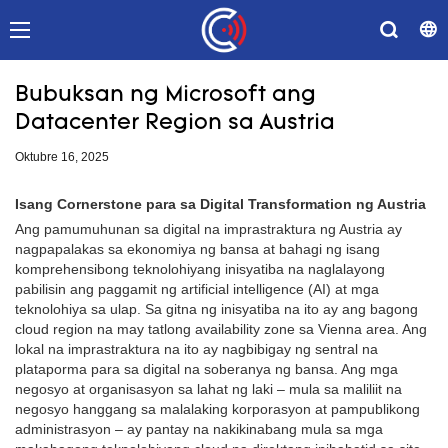
Bubuksan ng Microsoft ang
Datacenter Region sa Austria
Oktubre 16, 2025
Isang Cornerstone para sa Digital Transformation ng Austria
Ang pamumuhunan sa digital na imprastraktura ng Austria ay
nagpapalakas sa ekonomiya ng bansa at bahagi ng isang
komprehensibong teknolohiyang inisyatiba na naglalayong
pabilisin ang paggamit ng artificial intelligence (AI) at mga
teknolohiya sa ulap. Sa gitna ng inisyatiba na ito ay ang bagong
cloud region na may tatlong availability zone sa Vienna area. Ang
lokal na imprastraktura na ito ay nagbibigay ng sentral na
plataporma para sa digital na soberanya ng bansa. Ang mga
negosyo at organisasyon sa lahat ng laki – mula sa maliliit na
negosyo hanggang sa malalaking korporasyon at pampublikong
administrasyon – ay pantay na nakikinabang mula sa mga