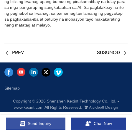
ng bilis ng liwanag upang bumuo ng pinakamatibay na tulay para
sa mga pangarap ng sangkatauhan sa AI. Sa paglalakbay na ito
ng paghabol sa liwanag, sa pamamagitan lamang ng pagyakap
sa pagkakaiba-iba at patuloy na inobasyon tayo makakarating
nang matatag at malayo.
PREV
SUSUNOD
Sitemap
Copyright © 2026 Shenzhen Kexint Technology Co., ltd. -
www.kexint.com All Rights Reserved.
Design
Send Inquiry
Chat Now