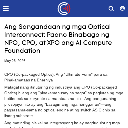
Ang Sangandaan ng mga Optical
Interconnect: Paano Binabago ng
NPO, CPO, at XPO ang AI Compute
Foundation
May 26, 2026
CPO (Co-packaged Optics): Ang "Ultimate Form" para sa
Pinakamataas na Enerhiya
Matagal nang itinuturing ng industriya ang CPO (Co-packaged
Optics) bilang ang "pinakamahusay na sagot" sa paglutas ng mga
bottleneck sa kuryente sa matataas na bilis. Ang pangunahing
pilosopiya nito ay ang "basagin ang mga hangganan"—ang
pagsasama-sama ng optical engine at ng switch ASIC chip sa
iisang substrate.
Ang matinding pisikal na integrasyong ito ay nagdudulot ng mga