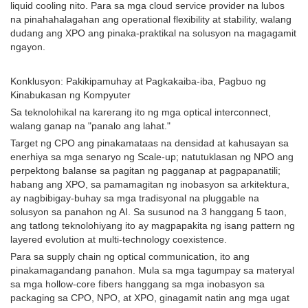
liquid cooling nito. Para sa mga cloud service provider na lubos
na pinahahalagahan ang operational flexibility at stability, walang
dudang ang XPO ang pinaka-praktikal na solusyon na magagamit
ngayon.
Konklusyon: Pakikipamuhay at Pagkakaiba-iba, Pagbuo ng
Kinabukasan ng Kompyuter
Sa teknolohikal na karerang ito ng mga optical interconnect,
walang ganap na "panalo ang lahat."
Target ng CPO ang pinakamataas na densidad at kahusayan sa
enerhiya sa mga senaryo ng Scale-up; natutuklasan ng NPO ang
perpektong balanse sa pagitan ng pagganap at pagpapanatili;
habang ang XPO, sa pamamagitan ng inobasyon sa arkitektura,
ay nagbibigay-buhay sa mga tradisyonal na pluggable na
solusyon sa panahon ng AI. Sa susunod na 3 hanggang 5 taon,
ang tatlong teknolohiyang ito ay magpapakita ng isang pattern ng
layered evolution at multi-technology coexistence.
Para sa supply chain ng optical communication, ito ang
pinakamagandang panahon. Mula sa mga tagumpay sa materyal
sa mga hollow-core fibers hanggang sa mga inobasyon sa
packaging sa CPO, NPO, at XPO, ginagamit natin ang mga ugat