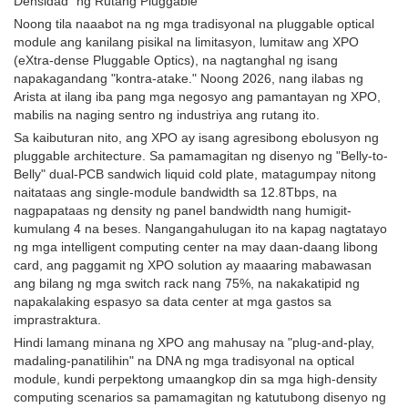
Densidad" ng Rutang Pluggable
Noong tila naaabot na ng mga tradisyonal na pluggable optical
module ang kanilang pisikal na limitasyon, lumitaw ang XPO
(eXtra-dense Pluggable Optics), na nagtanghal ng isang
napakagandang "kontra-atake." Noong 2026, nang ilabas ng
Arista at ilang iba pang mga negosyo ang pamantayan ng XPO,
mabilis na naging sentro ng industriya ang rutang ito.
Sa kaibuturan nito, ang XPO ay isang agresibong ebolusyon ng
pluggable architecture. Sa pamamagitan ng disenyo ng "Belly-to-
Belly" dual-PCB sandwich liquid cold plate, matagumpay nitong
naitataas ang single-module bandwidth sa 12.8Tbps, na
nagpapataas ng density ng panel bandwidth nang humigit-
kumulang 4 na beses. Nangangahulugan ito na kapag nagtatayo
ng mga intelligent computing center na may daan-daang libong
card, ang paggamit ng XPO solution ay maaaring mabawasan
ang bilang ng mga switch rack nang 75%, na nakakatipid ng
napakalaking espasyo sa data center at mga gastos sa
imprastraktura.
Hindi lamang minana ng XPO ang mahusay na "plug-and-play,
madaling-panatilihin" na DNA ng mga tradisyonal na optical
module, kundi perpektong umaangkop din sa mga high-density
computing scenarios sa pamamagitan ng katutubong disenyo ng