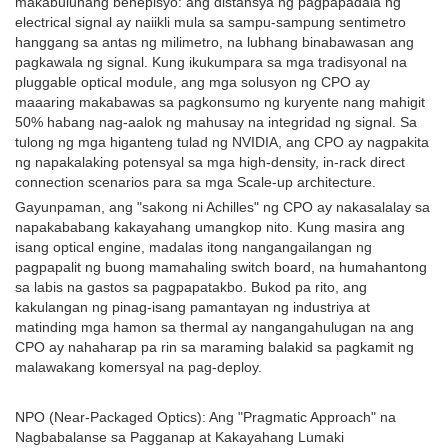
makabuluhang benepisyo: ang distansya ng pagpapadala ng
electrical signal ay naiikli mula sa sampu-sampung sentimetro
hanggang sa antas ng milimetro, na lubhang binabawasan ang
pagkawala ng signal. Kung ikukumpara sa mga tradisyonal na
pluggable optical module, ang mga solusyon ng CPO ay
maaaring makabawas sa pagkonsumo ng kuryente nang mahigit
50% habang nag-aalok ng mahusay na integridad ng signal. Sa
tulong ng mga higanteng tulad ng NVIDIA, ang CPO ay nagpakita
ng napakalaking potensyal sa mga high-density, in-rack direct
connection scenarios para sa mga Scale-up architecture.
Gayunpaman, ang "sakong ni Achilles" ng CPO ay nakasalalay sa
napakababang kakayahang umangkop nito. Kung masira ang
isang optical engine, madalas itong nangangailangan ng
pagpapalit ng buong mamahaling switch board, na humahantong
sa labis na gastos sa pagpapatakbo. Bukod pa rito, ang
kakulangan ng pinag-isang pamantayan ng industriya at
matinding mga hamon sa thermal ay nangangahulugan na ang
CPO ay nahaharap pa rin sa maraming balakid sa pagkamit ng
malawakang komersyal na pag-deploy.
NPO (Near-Packaged Optics): Ang "Pragmatic Approach" na
Nagbabalanse sa Pagganap at Kakayahang Lumaki