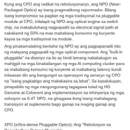
Kung ang CPO ang radikal na rebolusyonaryo, ang NPO (Near-
Packaged Optics) ay isang pragmatikong repormador. Bilang
isang kompromiso sa pagitan ng mga tradisyonal na pluggable
module at CPO, inilalapit ng NPO ang optical engine sa switch
chip, na makabuluhang nagpapaikli sa electrical signal path at
nakakamit ng 50% na mas mababang konsumo ng kuryente
kaysa sa mga tradisyonal na module.
Ang pinakamalaking bentahe ng NPO ay ang pagpapanatili nito
ng malayang pagpapalit ng mga optical component. Ang "built-in
pluggable" na disenyo na ito ay hindi lamang nakakatugon sa
mahigpit na mga kinakailangan ng mga AI computing cluster para
sa mababang konsumo ng kuryente at mababang latency kundi
iniiwasan din ang bangungot sa operasyon ng senaryo ng CPO
na "isang pagkabigo ang makakasira sa lahat". Sa kasalukuyan,
pinapabilis ng mga nangungunang tagagawa tulad ng HG
Genuine at Coherent ang implementasyon sa inhinyeriya ng mga
solusyon sa 6.4T NPO, na ginagawa itong isang mahalagang
transisyon at suplemento bago ganap na maging ganap ang
CPO.
XPO (eXtra-dense Pluggable Optics): Ang "Rebolusyon sa