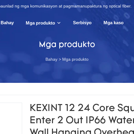
apaunlad ng mga komunikasyon at pagmamanupaktura ng optical fiber.
Bahay
Serbisyo
Mga kaso
Mga produkto
Mga produkto
Bahay
>
Mga produkto
KEXINT 12 24 Core Sq
Enter 2 Out IP66 Wate
Wall Hanging Overhe