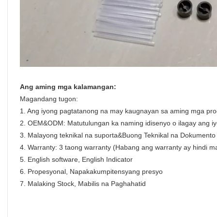
Ang aming mga kalamangan:
Magandang tugon:
1. Ang iyong pagtatanong na may kaugnayan sa aming mga prod
2. OEM&ODM: Matutulungan ka naming idisenyo o ilagay ang iy
3. Malayong teknikal na suporta&Buong Teknikal na Dokumento
4. Warranty: 3 taong warranty (Habang ang warranty ay hindi 
5. English software, English Indicator
6. Propesyonal, Napakakumpitensyang presyo
7. Malaking Stock, Mabilis na Paghahatid