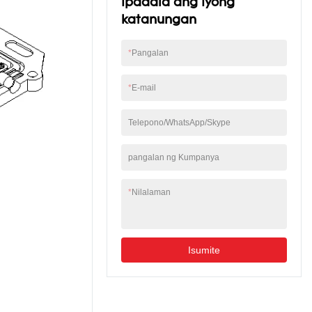
Ipadala ang iyong
katanungan
*
Pangalan
*
E-mail
Telepono/WhatsApp/Skype
pangalan ng Kumpanya
*
Nilalaman
Isumite