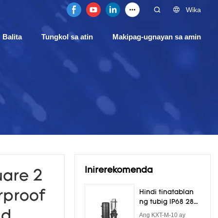
Wika
Balita
Tungkol sa atin
Makipag-ugnayan sa amin
Inirerekomenda
uare 2
rproof
Hindi tinatablan
ng tubig IP68 288
Core FTTH Dome
ad
Ang KXT-M-10 ay