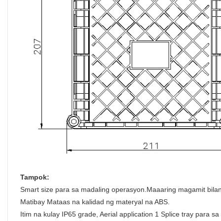
Tampok:
Smart size para sa madaling operasyon.Maaaring magamit bilan
Matibay Mataas na kalidad ng materyal na ABS.
Itim na kulay IP65 grade, Aerial application 1 Splice tray para s