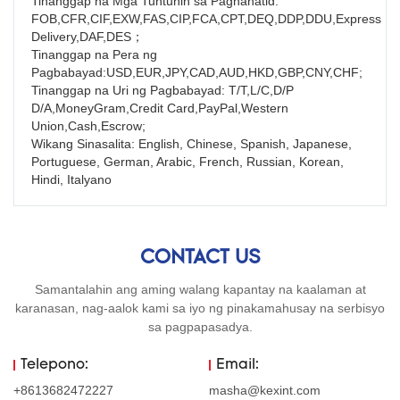
Tinanggap na Mga Tuntunin sa Paghahatid: 
FOB,CFR,CIF,EXW,FAS,CIP,FCA,CPT,DEQ,DDP,DDU,Express 
Delivery,DAF,DES；
Tinanggap na Pera ng 
Pagbabayad:USD,EUR,JPY,CAD,AUD,HKD,GBP,CNY,CHF;
Tinanggap na Uri ng Pagbabayad: T/T,L/C,D/P 
D/A,MoneyGram,Credit Card,PayPal,Western 
Union,Cash,Escrow;
Wikang Sinasalita: English, Chinese, Spanish, Japanese, 
Portuguese, German, Arabic, French, Russian, Korean, 
Hindi, Italyano
CONTACT US
Samantalahin ang aming walang kapantay na kaalaman at
karanasan, nag-aalok kami sa iyo ng pinakamahusay na serbisyo
sa pagpapasadya.
Telepono:
Email:
+8613682472227
masha@kexint.com