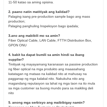
11-50 katao sa aming opisina.
2. paano natin matitiyak ang kalidad?
Palaging isang pre-production sample bago ang mass 
production;
Palaging panghuling Inspeksyon bago ipadala;
3.ano ang mabibili mo sa amin?
Fiber Optical Cable, LAN Cable, FTTH Distribution Box, 
GPON ONU
4. bakit ka dapat bumili sa amin hindi sa ibang 
supplier?
Tinitiyak ng mayayamang karanasan sa passive production 
ng fiber optical na mga produkto ang maaasahang 
katatagan ng mataas na kalidad nito at mahusay na 
pagganap ng mga kalakal nito. Nakukuha nito ang 
magandang reputasyon sa lahat ng mga taon na ito mula 
sa mga customer sa buong mundo para sa maikling deli 
nito
5. anong mga serbisyo ang maibibigay namin?