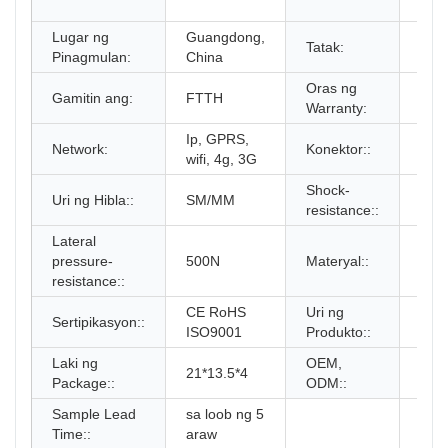
Box
Lugar ng
Guangdong,
Tatak:
KEX
Pinagmulan:
China
Oras ng
Gamitin ang:
FTTH
2 ta
Warranty:
Ip, GPRS,
SC 
Network:
Konektor::
wifi, 4g, 3G
LC
Shock-
Uri ng Hibla::
SM/MM
750
resistance::
Lateral
pressure-
500N
Materyal::
PC 
resistance::
CE RoHS
Uri ng
Sertipikasyon::
4 co
ISO9001
Produkto::
Laki ng
OEM,
21*13.5*4
Avai
Package::
ODM::
Sample Lead
sa loob ng 5
Time::
araw