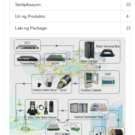
Sertipikasyon:
CE 
Uri ng Produkto:
4 co
Laki ng Package:
21*1