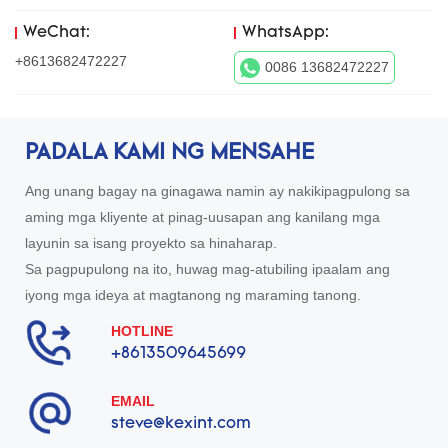
WeChat:
WhatsApp:
+8613682472227
0086 13682472227
PADALA KAMI NG MENSAHE
Ang unang bagay na ginagawa namin ay nakikipagpulong sa
aming mga kliyente at pinag-uusapan ang kanilang mga
layunin sa isang proyekto sa hinaharap.
Sa pagpupulong na ito, huwag mag-atubiling ipaalam ang
iyong mga ideya at magtanong ng maraming tanong.
HOTLINE
+8613509645699
EMAIL
steve@kexint.com