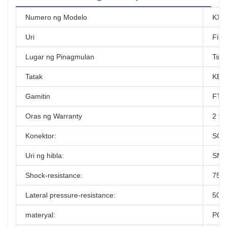
Numero ng Modelo
KXT
Uri
Fibe
Lugar ng Pinagmulan
Tsin
Tatak
KEX
Gamitin
FTT
Oras ng Warranty
2 ta
Konektor:
SC 
Uri ng hibla:
SM
Shock-resistance:
750
Lateral pressure-resistance:
500
materyal:
PC 