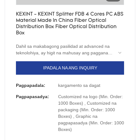
KEXINT - KEXINT Splitter FDB 4 Cores PC ABS
Material Made In China Fiber Optical
Distribution Box Fiber Optical Distribution
Box
Dahil sa makabagong pasilidad at advanced na
teknolohiya, ay higit na mahusay ang pagganap.
Ang pinakahuling materyal ay nag-aambag sa
pambihirang kalidad ng produktong ito.
IPADALA NA ANG INQUIRY
Pagpapadala:
kargamento sa dagat
Pagpapasadya:
Customized na logo (Min. Order:
1000 Boxes) , Customized na
packaging (Min. Order: 1000
Boxes) , Graphic na
pagpapasadya (Min. Order: 1000
Boxes)