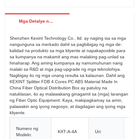
Mga Detalye ng Produkto
Shenzhen Kexint Technology Co., ltd. ay naging isa sa mga
nangunguna sa merkado dahil sa pagbibigay ng mga de-
kalidad na produkto sa mga kliyente at napakaposible para
sa kumpanya na makamit ang mas malaking pag-unlad sa
hinaharap. Ang aming kumpanya ay namumuhunan nang
malaki sa R&D at mga pag-upgrade ng mga teknolohiya.
Nagbigay ito ng mga unang resulta sa kalaunan. Dahil ang
KEXINT Splitter FDB 4 Cores PC ABS Material Made In
China Fiber Optical Distribution Box ay patuloy na
natuklasan, ito ay malawakang ginagamit sa (mga) larangan
ng Fiber Optic Equipment. Kaya, makipagkamay sa amin,
palawakin ang iyong negosyo, at dagdagan ang iyong mga
kliyente.
Fibe
Numero ng
Opti
KXT-A-4A
Uri:
Modelo:
Dist