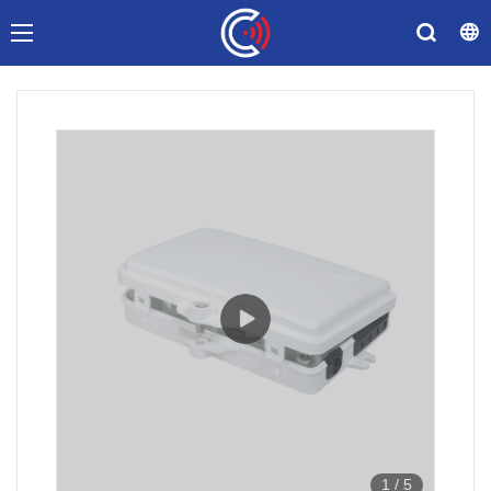
1
/
5