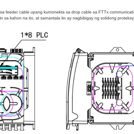
ra sa feeder cable upang kumonekta sa drop cable sa FTTx communicat
awin sa kahon na ito, at samantala ito ay nagbibigay ng solidong proteks