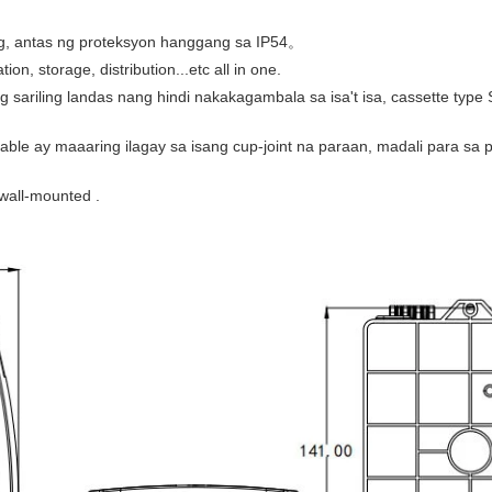
ng, antas ng proteksyon hanggang sa IP54。
ion, storage, distribution...etc all in one.
ariling landas nang hindi nakakagambala sa isa't isa, cassette type
ble ay maaaring ilagay sa isang cup-joint na paraan, madali para sa p
wall-mounted .