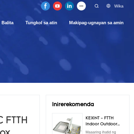
Wika
Balita
Tungkol sa atin
Makipag-ugnayan sa amin
Inirerekomenda
C FTTH
KEXINT - FTTH
Indoor Outdoor
Waterproof IP68
Box
Maaaring ihatid ng