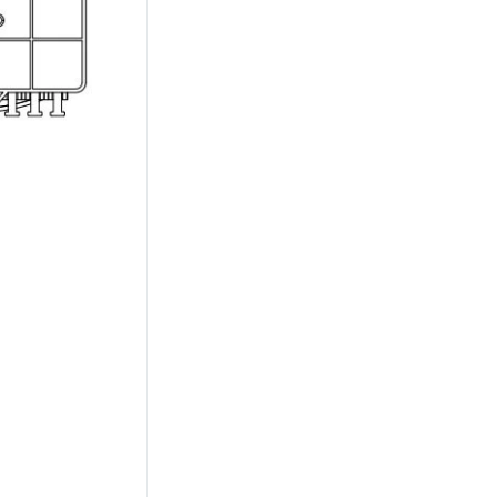
aming mga
pakinabang:1.Magand
ang tugon: Ang iyong
pagtatanong na may
kaugnayan sa aming
mga produkto o presyo
ay sasagutin sa loob
ng 24 na
oras.2.OEM&ODM:
Matutulungan ka
naming idisenyo o
ilagay ang iyong logo
at pangalan ng
kumpanya sa mga
produkto.3.Remote
Teknikal na
suporta&Buong
Teknikal na
Dokumento4.
Warranty: 1 taon na
warranty (Habang ang
warranty ay hindi
mananagot para sa