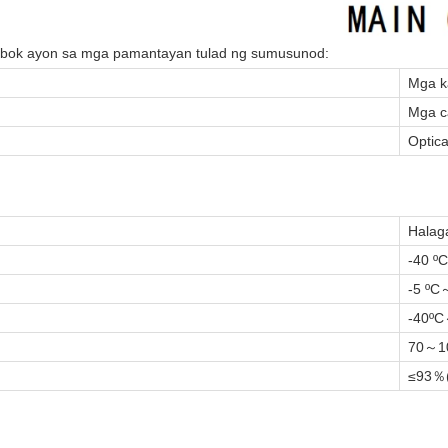
subok ayon sa mga pamantayan tulad ng sumusunod:
Mga ka
Mga ca
Optica
Halag
-40 º
-5 ºC
-40ºC
70～1
≤93％