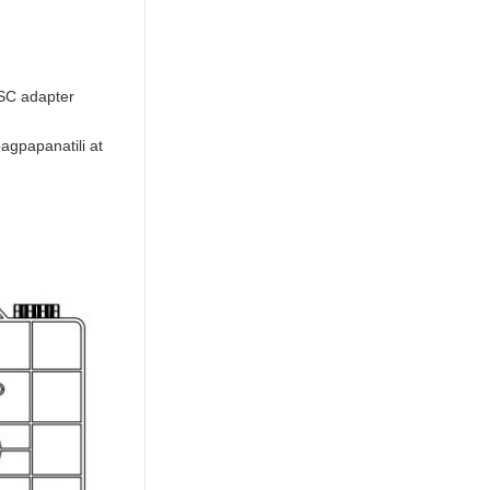
Proteksyon ng IP 65,
antirust, dust proof,
impact resistance,
mahusay na stable na
 SC adapter
performance,
mahabang
agpapanatili at
buhay.12.OEM at
pagtatalaga ng
customer ay
katanggap-
tanggapMga
Application:1.Optical
LAN& WAN& CATV2.
proyekto ng FTTH&
FTTX3. Mga
instrumento sa
pagsubok4. Optical
fiber na mga network
ng
komunikasyon5.PON
Networks6. Optical
Signal DistributionAng