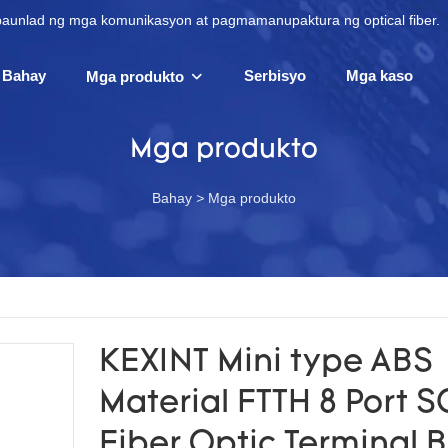
apaunlad ng mga komunikasyon at pagmamanupaktura ng optical fiber.
Bahay
Serbisyo
Mga kaso
Mga produkto
Mga produkto
Bahay
>
Mga produkto
KEXINT Mini type ABS
Material FTTH 8 Port S
Fiber Optic Terminal 