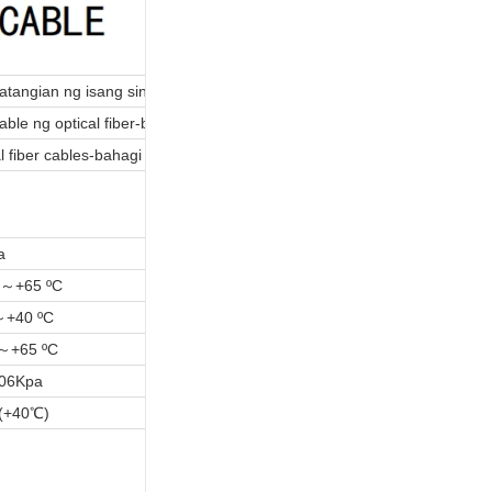
splitter,
pinoprotektahan ang
optic fiberto terminal,
madaling
tangian ng isang single-mode optical fiber
patakbuhin.8.Maaaring
i-install gamit ang PLC
ble ng optical fiber-bahagi 1-1: Pangkalahatang detalye-Pangkalahat
splitter, opsyonal na
l fiber cables-bahagi 1-2: Generic na detalye-Basic na optical cable te
splice tray, lock gamit
ang isang susi9.
Pagpasok ng mga fiber
cable ng 2 cores
capacity fuse at splice
a
na may mga pigtail, na
C～+65 ºC
kumukonekta sa mga
pigtail ng PLC
～+40 ºC
splitter.10. FTTH cable
～+65 ºC
na kumukonekta sa
PLC splitter pigtails sa
06Kpa
pamamagitan ng SC,
(+40℃)
FC, LC duplex
adapters panel,
papasok sa gusali o
tahanan.11. Rating ng