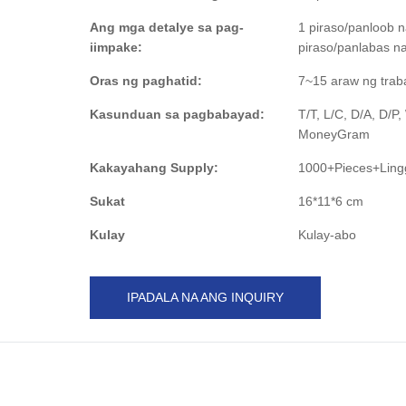
Ang mga detalye sa pag-
1 piraso/panloob n
iimpake:
piraso/panlabas na
Oras ng paghatid:
7~15 araw ng trab
Kasunduan sa pagbabayad:
T/T, L/C, D/A, D/P
MoneyGram
Kakayahang Supply:
1000+Pieces+Ling
Sukat
16*11*6 cm
Kulay
Kulay-abo
IPADALA NA ANG INQUIRY