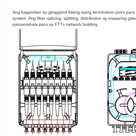
Ang kagamitan ay ginagamit bilang isang termination point pa
system. Ang fiber splicing, splitting, distribution ay maaaring g
pamamahala para sa FTTx network building.