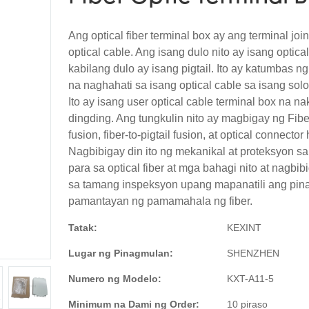
Ang optical fiber terminal box ay ang terminal joi
optical cable. Ang isang dulo nito ay isang optica
kabilang dulo ay isang pigtail. Ito ay katumbas n
na naghahati sa isang optical cable sa isang solon
Ito ay isang user optical cable terminal box na nak
dingding. Ang tungkulin nito ay magbigay ng Fiber
fusion, fiber-to-pigtail fusion, at optical connecto
Nagbibigay din ito ng mekanikal at proteksyon sa
para sa optical fiber at mga bahagi nito at nagbi
sa tamang inspeksyon upang mapanatili ang pi
pamantayan ng pamamahala ng fiber.
Tatak:
KEXINT
Lugar ng Pinagmulan:
SHENZHEN
Numero ng Modelo:
KXT-A11-5
Minimum na Dami ng Order:
10 piraso