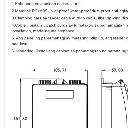
1.Kabuuang nakapaloob na istraktura.
2.Material: PC+ABS，wet-proof,water-proof,dust-proof,anti-agi
3.Clamping para sa feeder cable at drop cable, fiber splicing, fixat
4.Cable，pigtails，patch cords ay tumatakbo sa pamamagitan ng s
installation, madaling maintenance.
5. Ang panel ng pamamahagi ay maaaring i-flip up, ang feeder ca
pag-install.
6. Maaaring i-install ang cabinet sa pamamagitan ng paraan ng 