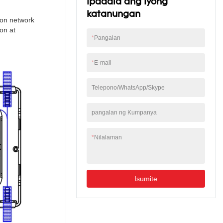
Ipadala ang iyong
type SC adapter
katanungan
installation, madaling
ion network
maintenance.5. Ang
yon at
panel ng pamamahagi
*
Pangalan
ay maaaring i-flip up,
ang fiber cable ay
*
E-mail
maaaring ilagay sa
isang cup-joint na
paraan, madali para sa
Telepono/WhatsApp/Skype
pagpapanatili at pag-
install.6. Karamihan sa
pangalan ng Kumpanya
mga uri ay maaaring i-
install sa pamamagitan
ng paraan ng wall-
*
Nilalaman
mounted o poled-
mounted, na angkop
para sa parehong
panloob at panlabas
Isumite
na paggamit.7.
Pamamahagi ng optic
sa 2 landas sa
pamamagitan ng PLC