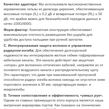
Качество адаптера:
Мы использовали высококачественные
керамические гильзы из диоксида циркония, обеспечивающие
вносимые потери (IL) ≤ 0,2 дБ и возвратные потери (RL) ≥ 55
дБ, что крайне важно для безошибочной передачи данных в
сетях 100G/400G.
Форм-фактор:
Компактная конструкция обеспечивает
максимальную плотность размещения без ущерба для
удобства доступа пальцами при ручной заплатке.
C. Интегрированная защита волокон и управление
радиусом изгиба:
Для обеспечения долгосрочной
надежности мы интегрировали желтые гибкие гофрированные
кабельные каналы. Эти каналы действуют как защитная
«опора» для волоконно-оптических кабелей, направляя их от
основного воздушного канала к распределительному щиту.
Это гарантирует, что даже при максимальной пропускной
способности радиус изгиба волокна никогда не опустится ниже
порогового значения в 30 мм, предотвращая микро- и
макроизгибы.
D. Точное сопоставление и эффективность «умных рук».
Одним из главных преимуществ этого корпуса является наша
матричная маркировка портов. Как показано на технических