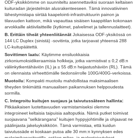
ODF-yksikkömme on suunniteltu asennettaviksi suoraan keltaisen
kuituradan järjestelmän alusrakenteeseen. Tämä innovatiivinen
lähestymistapa siirtää kaapelointi-infrastruktuurin painon ja
tilavuuden kattoon, mikä vapauttaa sisäisen kaappitilan kokonaan
arvokkaille aktiivilaitteille (kytkimet, palvelimet ja tallennuslaitteet).
B. Erittäin tiheät yhteenliitännät
Jokaisessa ODF-yksikössä on
144 LC Duplex (sinistä) -sovitinta, jotka tarjoavat yhteensä 288
LC-kuitupäätettä.
Sovittimen laatu:
Käytimme ensiluokkaisia ​​
zirkoniumoksidikeraamisia holkkeja, jotka varmistivat ≤ 0,2 dB:n
väliinkytkentähäviön (IL) ja ≥ 55 dB:n heijastushäviön (RL). Tämä
on olennaista virheettömälle tiedonsiirrolle 100G/400G-verkoissa.
Muotoilu:
Kompakti muotoilu mahdollistaa maksimaalisen
tiheyden tinkimättä manuaalisen paikannuksen helppoudesta
sormilla.
C. Integroitu kuitujen suojaus ja taivutussäteen hallinta:
Pitkäaikaisen luotettavuuden varmistamiseksi olemme
integroineet keltaisia ​​taipuisia aaltoputkia. Nämä putket toimivat
suojaavana "selkärangana" kuitujen hyppyjohtimille ja ohjaavat ne
päälinjasta jakeluyksikköön. Tämä varmistaa, että kuidun
taivutussäde ei koskaan putoa alle 30 mm:n kynnyksen edes
maksimikapasiteetilla, estäen mikro- ja makrotaivutukset.