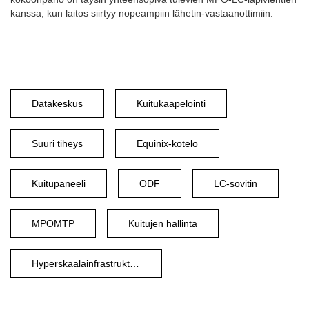
kanssa, kun laitos siirtyy nopeampiin lähetin-vastaanottimiin.
Datakeskus
Kuitukaapelointi
Suuri tiheys
Equinix-kotelo
Kuitupaneeli
ODF
LC-sovitin
MPOMTP
Kuitujen hallinta
Hyperskaalainfrastruktuuri