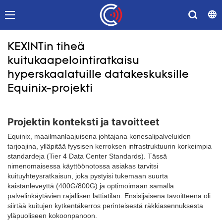
KEXINTin tiheä
kuitukaapelointiratkaisu
hyperskaalatuille datakeskuksille
Equinix-projekti
Projektin konteksti ja tavoitteet
Equinix, maailmanlaajuisena johtajana konesalipalveluiden
tarjoajina, ylläpitää fyysisen kerroksen infrastruktuurin korkeimpia
standardeja (Tier 4 Data Center Standards). Tässä
nimenomaisessa käyttöönotossa asiakas tarvitsi
kuituyhteysratkaisun, joka pystyisi tukemaan suurta
kaistanleveyttä (400G/800G) ja optimoimaan samalla
palvelinkäytävien rajallisen lattiatilan. Ensisijaisena tavoitteena oli
siirtää kuitujen kytkentäkerros perinteisestä räkkiasennuksesta
yläpuoliseen kokoonpanoon.