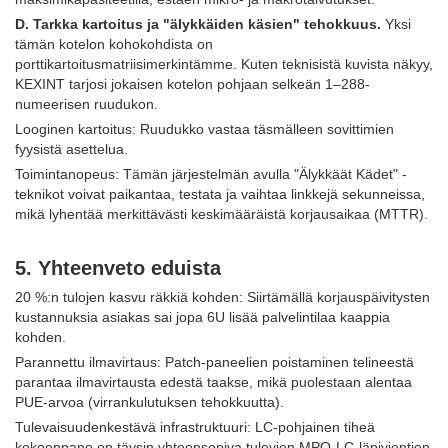
D. Tarkka kartoitus ja "älykkäiden käsien" tehokkuus.
Yksi
tämän kotelon kohokohdista on
porttikartoitusmatriisimerkintämme. Kuten teknisistä kuvista näkyy,
KEXINT tarjosi jokaisen kotelon pohjaan selkeän 1–288-
numeerisen ruudukon.
Looginen kartoitus: Ruudukko vastaa täsmälleen sovittimien
fyysistä asettelua.
Toimintanopeus: Tämän järjestelmän avulla "Älykkäät Kädet" -
teknikot voivat paikantaa, testata ja vaihtaa linkkejä sekunneissa,
mikä lyhentää merkittävästi keskimääräistä korjausaikaa (MTTR).
5. Yhteenveto eduista
20 %:n tulojen kasvu räkkiä kohden: Siirtämällä korjauspäivitysten
kustannuksia asiakas sai jopa 6U lisää palvelintilaa kaappia
kohden.
Parannettu ilmavirtaus: Patch-paneelien poistaminen telineestä
parantaa ilmavirtausta edestä taakse, mikä puolestaan ​​alentaa
PUE-arvoa (virrankulutuksen tehokkuutta).
Tulevaisuudenkestävä infrastruktuuri: LC-pohjainen tiheä
kokoonpano on täysin yhteensopiva tulevien MPO-LC-läpivientien