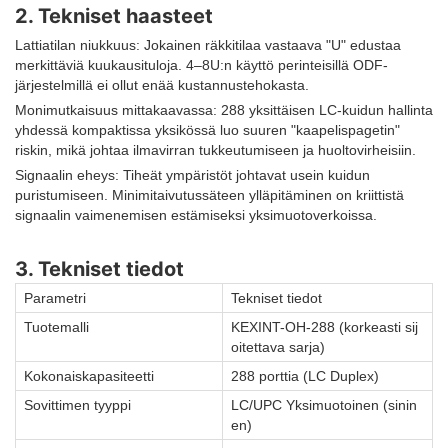
2. Tekniset haasteet
Lattiatilan niukkuus: Jokainen räkkitilaa vastaava "U" edustaa
merkittäviä kuukausituloja. 4–8U:n käyttö perinteisillä ODF-
järjestelmillä ei ollut enää kustannustehokasta.
Monimutkaisuus mittakaavassa: 288 yksittäisen LC-kuidun hallinta
yhdessä kompaktissa yksikössä luo suuren "kaapelispagetin"
riskin, mikä johtaa ilmavirran tukkeutumiseen ja huoltovirheisiin.
Signaalin eheys: Tiheät ympäristöt johtavat usein kuidun
puristumiseen. Minimitaivutussäteen ylläpitäminen on kriittistä
signaalin vaimenemisen estämiseksi yksimuotoverkoissa.
3. Tekniset tiedot
Parametri
Tekniset tiedot
Tuotemalli
KEXINT-OH-288 (korkeasti sij
oitettava sarja)
Kokonaiskapasiteetti
288 porttia (LC Duplex)
Sovittimen tyyppi
LC/UPC Yksimuotoinen (sinin
en)