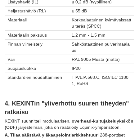
Lisäyshäviö (IL)
≤ 0,2 dB (tyypillinen)
Heijastushäviö (RL)
≥ 55 dB
Materiaali
Korkealaatuinen kylmävalssatt
u teräs (SPCC)
Materiaalin paksuus
1,2 mm - 1,5 mm
Pinnan viimeistely
Sähköstaattinen pulverimaala
us
Väri
RAL 9005 Musta (matta)
Suojausluokka
IP20
Standardien noudattaminen
TIA/EIA 568.C, ISO/IEC 1180
1, RoHS
4. KEXINTin "yliverhottu suuren tiheyden"
ratkaisu
KEXINT suunnitteli modulaarisen,
overhead-kuitujakeluyksikön
(ODF)
järjestelmän, joka on räätälöity Equinix-ympäristöön.
A. Tilaa säästävä yläkaapelointiarkkitehtuuri
288-porttiset