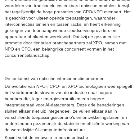
voordelen van traditionele insteekbare optische modules, terwijl
het tegelijkertijd de hoge prestaties van CPO/NPO evenaart. Het
is geschikt voor uiteenlopende toepassingen, waaronder
interconnecties binnen en tussen racks, en heeft erkenning
gekregen van toonaangevende cloudserviceproviders en
apparatuurfabrikanten wereldwijd. Dankzij de gezamenlijke
promotie door tientallen branchepartners zal XPO, samen met
NPO en CPO, een belangrijke concurrent vormen in het
concurrentielandschap.
De toekomst van optische interconnectie omarmen
De evolutie van NPO-, CPO- en XPO-technologieën weerspiegelt
het voortdurende streven van de industrie naar hogere
bandbreedte, lager energieverbruik en een hogere
integratiegraad voor AI-datacenters. Deze drie benaderingen
sluiten elkaar niet uit; integendeel, ze vullen elkaar aan in
verschillende toepassingsscenario's en ontwikkelingsfasen, en
ondersteunen gezamenlijk de stabiele en efficiënte werking van
de wereldwijde AI-computerinfrastructuur.
Kexint volgt de nieuwste trends in optische