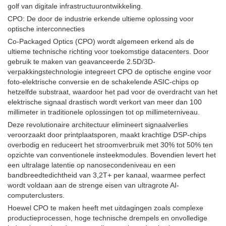
golf van digitale infrastructuurontwikkeling.
CPO: De door de industrie erkende ultieme oplossing voor
optische interconnecties
Co-Packaged Optics (CPO) wordt algemeen erkend als de
ultieme technische richting voor toekomstige datacenters. Door
gebruik te maken van geavanceerde 2.5D/3D-
verpakkingstechnologie integreert CPO de optische engine voor
foto-elektrische conversie en de schakelende ASIC-chips op
hetzelfde substraat, waardoor het pad voor de overdracht van het
elektrische signaal drastisch wordt verkort van meer dan 100
millimeter in traditionele oplossingen tot op millimeterniveau.
Deze revolutionaire architectuur elimineert signaalverlies
veroorzaakt door printplaatsporen, maakt krachtige DSP-chips
overbodig en reduceert het stroomverbruik met 30% tot 50% ten
opzichte van conventionele insteekmodules. Bovendien levert het
een ultralage latentie op nanosecondeniveau en een
bandbreedtedichtheid van 3,2T+ per kanaal, waarmee perfect
wordt voldaan aan de strenge eisen van ultragrote AI-
computerclusters.
Hoewel CPO te maken heeft met uitdagingen zoals complexe
productieprocessen, hoge technische drempels en onvolledige