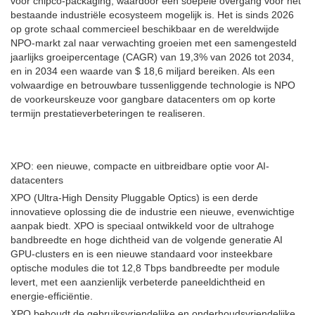
voor chipco-packaging, waardoor een soepele overgang voor het
bestaande industriële ecosysteem mogelijk is. Het is sinds 2026
op grote schaal commercieel beschikbaar en de wereldwijde
NPO-markt zal naar verwachting groeien met een samengesteld
jaarlijks groeipercentage (CAGR) van 19,3% van 2026 tot 2034,
en in 2034 een waarde van $ 18,6 miljard bereiken. Als een
volwaardige en betrouwbare tussenliggende technologie is NPO
de voorkeurskeuze voor gangbare datacenters om op korte
termijn prestatieverbeteringen te realiseren.
XPO: een nieuwe, compacte en uitbreidbare optie voor AI-
datacenters
XPO (Ultra-High Density Pluggable Optics) is een derde
innovatieve oplossing die de industrie een nieuwe, evenwichtige
aanpak biedt. XPO is speciaal ontwikkeld voor de ultrahoge
bandbreedte en hoge dichtheid van de volgende generatie AI
GPU-clusters en is een nieuwe standaard voor insteekbare
optische modules die tot 12,8 Tbps bandbreedte per module
levert, met een aanzienlijk verbeterde paneeldichtheid en
energie-efficiëntie.
XPO behoudt de gebruiksvriendelijke en onderhoudsvriendelijke