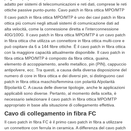
adatto per sistemi di telecomunicazioni e reti dati, comprese le reti
ottiche passive punto-punto. Cavo patch in fibra ottica MPO/MTP
Il cavo patch in fibra ottica MPO/MTP è uno dei cavi patch in fibra
ottica più comuni negli attuali sistemi di comunicazione dati ad
alta velocità, come la connessione diretta e l'interconnessione
40G/100G. Il cavo patch in fibra ottica MPO/MTP è un cavo patch
in fibra ottica che utilizza un connettore in fibra ottica multi-core e
può ospitare da 6 a 144 fibre ottiche. È il cavo patch in fibra ottica
con la maggiore capacità attualmente disponibile. Il cavo patch in
fibra ottica MPO/MTP è composto da fibra ottica, guaina,
elemento di accoppiamento, anello metallico, pin (PIN), cappuccio
antipolvere, ecc. Tra questi, a causa della diversa disposizione del
numero di core in fibra ottica e dei diversi pin, si distinguono cavi
patch in fibra ottica maschio/femmina con polarità A/polarità
B/polarità C. A causa delle diverse tipologie, anche le applicazioni
applicabili sono diverse. Pertanto, al momento della scelta, è
necessario selezionare il cavo patch in fibra ottica MPO/MTP
appropriato in base alla situazione di collegamento effettiva.
Cavo di collegamento in fibra FC
Il cavo patch in fibra FC è il primo cavo patch in fibra a utilizzare
un connettore con ferrula in ceramica. A differenza del cavo patch