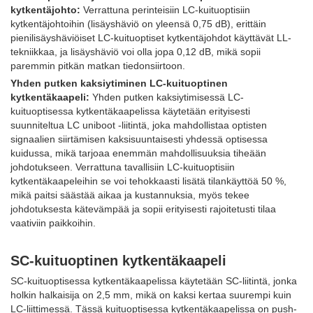
kytkentäjohto:
Verrattuna perinteisiin LC-kuituoptisiin
kytkentäjohtoihin (lisäyshäviö on yleensä 0,75 dB), erittäin
pienilisäyshäviöiset LC-kuituoptiset kytkentäjohdot käyttävät LL-
tekniikkaa, ja lisäyshäviö voi olla jopa 0,12 dB, mikä sopii
paremmin pitkän matkan tiedonsiirtoon.
Yhden putken kaksiytiminen LC-kuituoptinen
kytkentäkaapeli:
Yhden putken kaksiytimisessä LC-
kuituoptisessa kytkentäkaapelissa käytetään erityisesti
suunniteltua LC uniboot -liitintä, joka mahdollistaa optisten
signaalien siirtämisen kaksisuuntaisesti yhdessä optisessa
kuidussa, mikä tarjoaa enemmän mahdollisuuksia tiheään
johdotukseen. Verrattuna tavallisiin LC-kuituoptisiin
kytkentäkaapeleihin se voi tehokkaasti lisätä tilankäyttöä 50 %,
mikä paitsi säästää aikaa ja kustannuksia, myös tekee
johdotuksesta kätevämpää ja sopii erityisesti rajoitetusti tilaa
vaativiin paikkoihin.
SC-kuituoptinen kytkentäkaapeli
SC-kuituoptisessa kytkentäkaapelissa käytetään SC-liitintä, jonka
holkin halkaisija on 2,5 mm, mikä on kaksi kertaa suurempi kuin
LC-liittimessä. Tässä kuituoptisessa kytkentäkaapelissa on push-