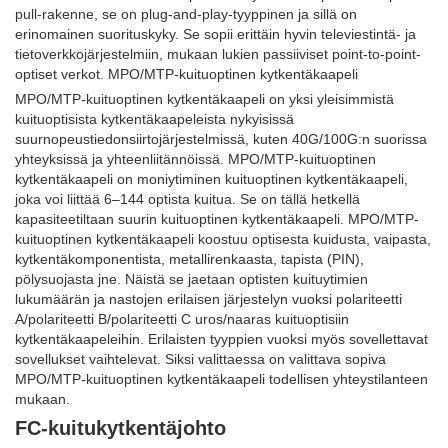
pull-rakenne, se on plug-and-play-tyyppinen ja sillä on
erinomainen suorituskyky. Se sopii erittäin hyvin televiestintä- ja
tietoverkkojärjestelmiin, mukaan lukien passiiviset point-to-point-
optiset verkot. MPO/MTP-kuituoptinen kytkentäkaapeli
MPO/MTP-kuituoptinen kytkentäkaapeli on yksi yleisimmistä
kuituoptisista kytkentäkaapeleista nykyisissä
suurnopeustiedonsiirtojärjestelmissä, kuten 40G/100G:n suorissa
yhteyksissä ja yhteenliitännöissä. MPO/MTP-kuituoptinen
kytkentäkaapeli on moniytiminen kuituoptinen kytkentäkaapeli,
joka voi liittää 6–144 optista kuitua. Se on tällä hetkellä
kapasiteetiltaan suurin kuituoptinen kytkentäkaapeli. MPO/MTP-
kuituoptinen kytkentäkaapeli koostuu optisesta kuidusta, vaipasta,
kytkentäkomponentista, metallirenkaasta, tapista (PIN),
pölysuojasta jne. Näistä se jaetaan optisten kuituytimien
lukumäärän ja nastojen erilaisen järjestelyn vuoksi polariteetti
A/polariteetti B/polariteetti C uros/naaras kuituoptisiin
kytkentäkaapeleihin. Erilaisten tyyppien vuoksi myös sovellettavat
sovellukset vaihtelevat. Siksi valittaessa on valittava sopiva
MPO/MTP-kuituoptinen kytkentäkaapeli todellisen yhteystilanteen
mukaan.
FC-kuitukytkentäjohto