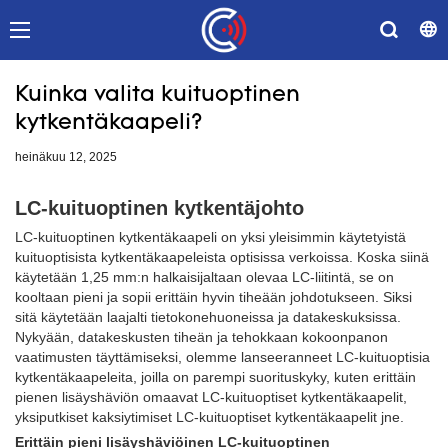
Kuinka valita kuituoptinen
kytkentäkaapeli?
heinäkuu 12, 2025
LC-kuituoptinen kytkentäjohto
LC-kuituoptinen kytkentäkaapeli on yksi yleisimmin käytetyistä
kuituoptisista kytkentäkaapeleista optisissa verkoissa. Koska siinä
käytetään 1,25 mm:n halkaisijaltaan olevaa LC-liitintä, se on
kooltaan pieni ja sopii erittäin hyvin tiheään johdotukseen. Siksi
sitä käytetään laajalti tietokonehuoneissa ja datakeskuksissa.
Nykyään, datakeskusten tiheän ja tehokkaan kokoonpanon
vaatimusten täyttämiseksi, olemme lanseeranneet LC-kuituoptisia
kytkentäkaapeleita, joilla on parempi suorituskyky, kuten erittäin
pienen lisäyshäviön omaavat LC-kuituoptiset kytkentäkaapelit,
yksiputkiset kaksiytimiset LC-kuituoptiset kytkentäkaapelit jne.
Erittäin pieni lisäyshäviöinen LC-kuituoptinen