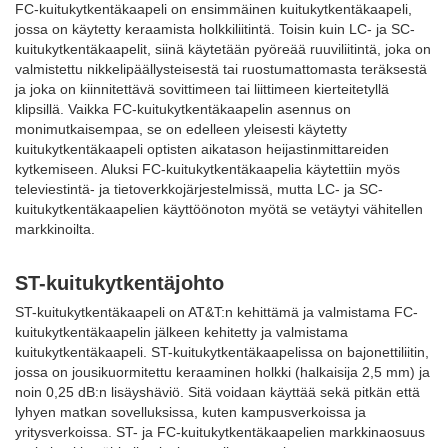
FC-kuitukytkentäkaapeli on ensimmäinen kuitukytkentäkaapeli,
jossa on käytetty keraamista holkkiliitintä. Toisin kuin LC- ja SC-
kuitukytkentäkaapelit, siinä käytetään pyöreää ruuviliitintä, joka on
valmistettu nikkelipäällysteisestä tai ruostumattomasta teräksestä
ja joka on kiinnitettävä sovittimeen tai liittimeen kierteitetyllä
klipsillä. Vaikka FC-kuitukytkentäkaapelin asennus on
monimutkaisempaa, se on edelleen yleisesti käytetty
kuitukytkentäkaapeli optisten aikatason heijastinmittareiden
kytkemiseen. Aluksi FC-kuitukytkentäkaapelia käytettiin myös
televiestintä- ja tietoverkkojärjestelmissä, mutta LC- ja SC-
kuitukytkentäkaapelien käyttöönoton myötä se vetäytyi vähitellen
markkinoilta.
ST-kuitukytkentäjohto
ST-kuitukytkentäkaapeli on AT&T:n kehittämä ja valmistama FC-
kuitukytkentäkaapelin jälkeen kehitetty ja valmistama
kuitukytkentäkaapeli. ST-kuitukytkentäkaapelissa on bajonettiliitin,
jossa on jousikuormitettu keraaminen holkki (halkaisija 2,5 mm) ja
noin 0,25 dB:n lisäyshäviö. Sitä voidaan käyttää sekä pitkän että
lyhyen matkan sovelluksissa, kuten kampusverkoissa ja
yritysverkoissa. ST- ja FC-kuitukytkentäkaapelien markkinaosuus