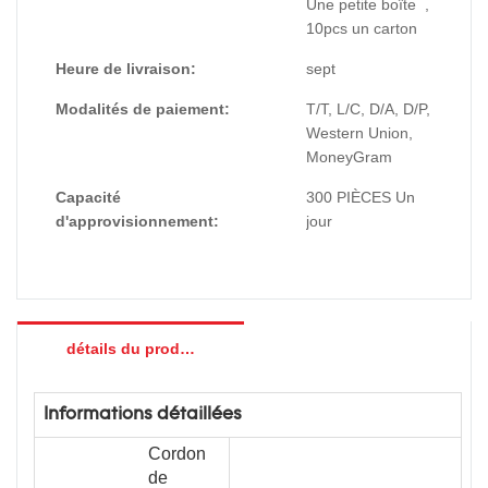
Une petite boîte ,
10pcs un carton
Heure de livraison:
sept
Modalités de paiement:
T/T, L/C, D/A, D/P,
Western Union,
MoneyGram
Capacité
300 PIÈCES Un
d'approvisionnement:
jour
détails du produit
Informations détaillées
Cordon
de