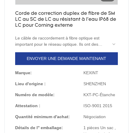
Corde de correction duplex de fibre de SM
LC au SC de LC au résistant à l'eau IP68 de
LC pour Corning externe
Le câble de raccordement à fibre optique est
important pour le réseau optique. Ils ont des
connecteurs identiques ou différents qui sont
installés à l'extrémité du câble à fibre optique. Les
ENVOYER UNE DEMANDE MAINTENANT
câbles de brassage à fibre optique sont utilisés
dans deux domaines d'application principaux :
Marque:
KEXINT
poste de travail informatique vers prises et
panneaux de brassage ou centre de distribution
Lieu d'origine :
SHENZHEN
d'interconnexion optique. La série de cordons de
raccordement à fibre optique est livrée avec une
Numéro de modèle:
KXT-PC-Étanche
collection complète de longueurs et de
Attestation :
ISO-9001 2015
connecteurs pour répondre à votre demande de
déploiement.
Quantité minimum d'achat:
Négociation
Détails de l'' emballage:
1 pièces Un sac ,