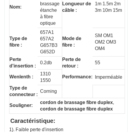
brassage
Longueur de
1m 1.5m 2m
Nom:
étanche
câble :
3m 10m 15m
à fibre
optique
657A1
SM OM1
Type de
Mode de
657A2
OM2 OM3
fibre :
fibre :
G657B3
OM4
G652D
Perte
Perte de
0.2db
55
d'insertion :
retour :
1310
Wenlenth :
Performance:
Imperméable
1550
Type de
Corning
connecteur :
cordon de brassage fibre duplex
,
Souligner:
cordon de brassage fibre duplex
Caractéristique:
1). Faible perte d'insertion