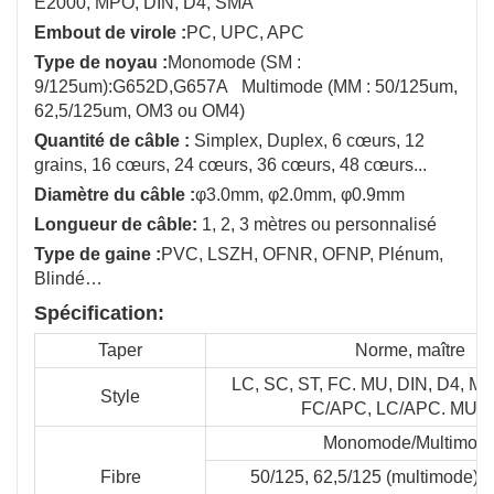
E2000, MPO, DIN, D4, SMA
Embout de virole :
PC, UPC, APC
Type de noyau :
Monomode (SM :
9/125um):G652D,G657A Multimode (MM : 50/125um,
62,5/125um, OM3 ou OM4)
Quantité de câble :
Simplex, Duplex, 6 cœurs, 12
grains, 16 cœurs, 24 cœurs, 36 cœurs, 48 ​​cœurs...
Diamètre du câble :
φ3.0mm, φ2.0mm, φ0.9mm
Longueur de câble:
1, 2, 3 mètres ou personnalisé
Type de gaine :
PVC, LSZH, OFNR, OFNP, Plénum, ​​
Blindé…
Spécification:
Taper
Norme, maître
LC, SC, ST, FC. MU, DIN, D4, M
Style
FC/APC, LC/APC. MU/
Monomode/Multimod
Fibre
50/125, 62,5/125 (multimode