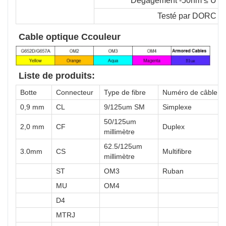
Dégagement -50nm ≤ U ≤
Testé par DORC
Cable optique
C
couleur
Liste de produits:
Botte
Connecteur
Type de fibre
Numéro de câble
0,9 mm
CL
9/125um SM
Simplexe
50/125um
2,0 mm
CF
Duplex
millimètre
62.5/125um
3.0mm
CS
Multifibre
millimètre
ST
OM3
Ruban
MU
OM4
D4
MTRJ