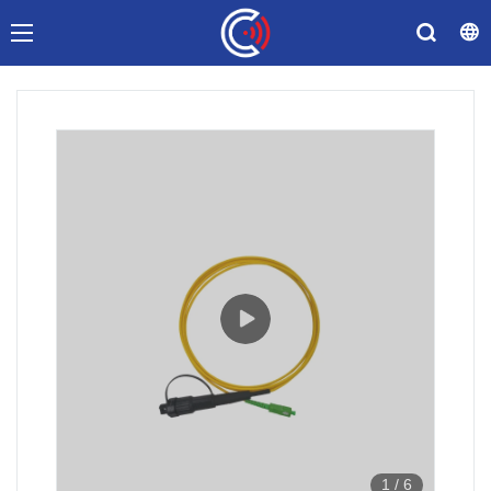
1
/
6