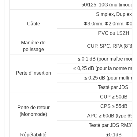
50/125, 10G (multimode)
Simplex, Duplex
Câble
Φ3.0mm, Φ2.0mm, Φ0.
PVC ou LSZH
Manière de
CUP, SPC, RPA (8°& 6
polissage
≤ 0,1 dB (pour maître mon
≤ 0,25 dB (pour la norme m
Perte d'insertion
≤ 0,25 dB (pour multimo
Testé par JDS
CUP ≥ 50dB
CPS ≥ 55dB
Perte de retour
(Monomode)
APC ≥ 60dB (type 65d
Testé par JDS RM375
Répétabilité
±0.1dB