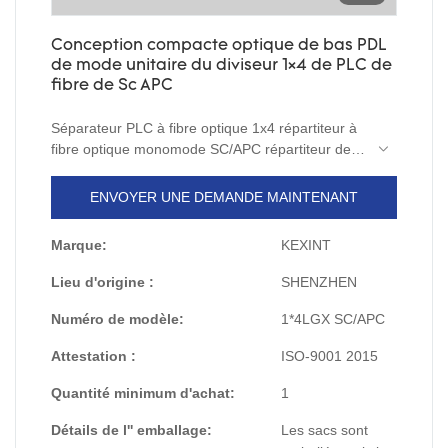
Conception compacte optique de bas PDL
de mode unitaire du diviseur 1×4 de PLC de
fibre de Sc APC
Séparateur PLC à fibre optique 1x4 répartiteur à
fibre optique monomode SC/APC répartiteur de
connecteur plc Paquet neutre ou manière
d'emballage personnalisée. puis mettre dans un
ENVOYER UNE DEMANDE MAINTENANT
carton.
Le répartiteur PLC est basé sur un dispositif de
Marque:
KEXINT
distribution d'énergie optique à guide d'ondes
intégré au substrat de quartz, présente les
Lieu d'origine :
SHENZHEN
avantages d'un petit volume, de la plage de
longueurs d'onde de travail, d'une grande fiabilité,
Numéro de modèle:
1*4LGX SC/APC
d'une bonne uniformité de la lumière, etc., est
Attestation :
ISO-9001 2015
particulièrement adapté au réseau optique passif
(EPON, BPON, GPON etc. ) équipements locaux
Quantité minimum d'achat:
1
et terminaux connectés et réaliser le dispositif de
signal optique.
Détails de l'' emballage:
Les sacs sont