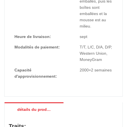
emballés, puis les
boîtes sont
emballées et la
mousse est au
milieu.
Heure de livraison:
sept
Modalités de paiement:
T/T, L/C, D/A, D/P,
Western Union,
MoneyGram
Capacité
2000+2 semaines
d'approvisionnement:
détails du produit
Traits: