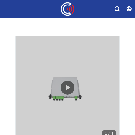
1
/
4