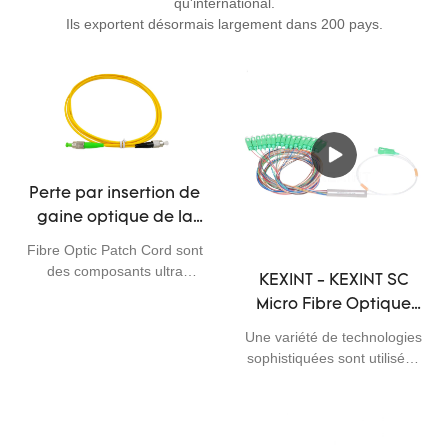
qu'international.
Ils exportent désormais largement dans 200 pays.
Perte par insertion de
gaine optique de la
corde de correction
Fibre Optic Patch Cord sont
de fibre de FC/RPA
des composants ultra
KEXINT - KEXINT SC
FC/UPC FTTH LSZH
fiables avec une faible perte
Micro Fibre Optique
d'insertion et une faible
basse
Splitter APC / UPC
perte de retour. Il est utilisé
Une variété de technologies
Coupleur 900uM 1 * 16
dans la connexion entre le
sophistiquées sont utilisées
répartiteur de fibres
/ 1 * 32 PLC Splitter
dans la fabrication de
optiques et le module
produits à fibre optique,
Fibre Optique PLC
optique de l'équipement
d'équipements de
Splitter
(OLT) dans la salle
réseautage, de solutions de