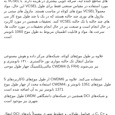
به VCSEL های ساطع کننده لبه، صرفه جویی بیشتری در هزینه دارند. با
این حال، مواد VCSEL مورد استفاده در مقیاس صنعتی فقط برای طول
موج های کوتاه تر مناسب هستند. ماژول های مبتنی بر VCSEL معمولاً
ماژول های نوری چند حالته هستند که در یک یا چند طول موج کار می
کنند. تحقیقات همچنین در مورد کاربرد VCSEL های چند حالته یا تک حالته
در حال انجام است و صنعت نیز در حال انجام تحقیقات در مورد حالت ها،
سرعت ها، مواد و قابلیت اطمینان مربوط به طول موج 1060 نانومتر
است.
علاوه بر طول موج‌های کوتاه، شبکه‌های مرکز داده و هوش مصنوعی
شامل انتقال تک حالته موازی نور خاکستری ۱۳۱۰ نانومتری و
مالتی‌پلکسینگ چهار طول موجی CWDM4 (یا FR4) نیز می‌شوند.
کاربردهای 5G از طول موج‌های CWDM6 استفاده می‌کنند. علاوه بر
استفاده مجدد از چهار طول موج CWDM4، طول موج‌های 1351 نانومتر و
1371 نانومتر نیز به آن اضافه شده است.
طول موج‌های LWDM همچنین در شبکه‌های دانشگاهی DCI و شبکه‌های
شهری نیز موجود است.
انتقال DCI در فواصل طولانی و خطوط شهری معمولاً باندهای C، C+ و