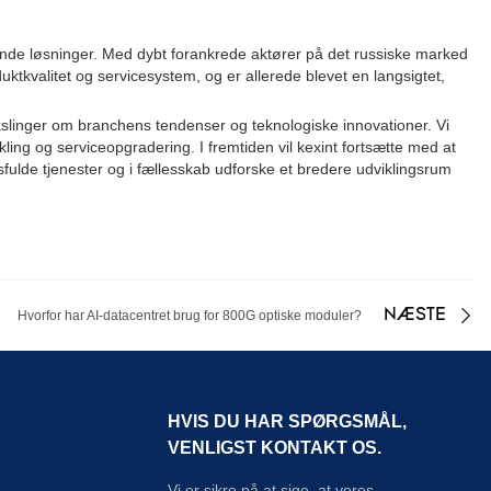
ende løsninger. Med dybt forankrede aktører på det russiske marked
ktkvalitet og servicesystem, og er allerede blevet en langsigtet,
inger om branchens tendenser og teknologiske innovationer. Vi
ing og serviceopgradering. I fremtiden vil kexint fortsætte med at
fulde tjenester og i fællesskab udforske et bredere udviklingsrum
NÆSTE
Hvorfor har AI-datacentret brug for 800G optiske moduler?
HVIS DU HAR SPØRGSMÅL,
VENLIGST KONTAKT OS.
Vi er sikre på at sige, at vores