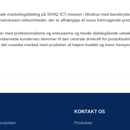
ationale marketingafdeling på SVIAZ ICT-messen i Moskva med banebryd
e mainstream-virksomheder, der er afhængige af vores fremragende produ
der med professionalisme og entusiasme og havde dybdegående udveksl
mdannede kundernes stemmer til den centrale drivkraft for produktudvikl
ke det russiske marked med produkter af højere kvalitet og mere hensyns
KONTAKT OS
produkter
Produkter