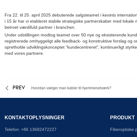
Fra 22. til 25. april 2025 debuterede salgsteamet i kexints intern
i 15 år har vi etableret stabile strategiske partnerskaber med lokal
betroet værdifuld partner i branchen.
Under udstillingen modtog teamet over 50 nye og eksisterende kun
registrerede omhyggeligt alle feedback- og konstruktive forslag og o
opretholde udviklingskonceptet "kundecentreret", kontinuerligt styr
med vores partnere.
PREV
Hvordan vælger man kabler til hjemmenetværk?
KONTAKTOPLYSNINGER
PRODUKT
Telefon: +86 13682472227
Fiberoptiske 