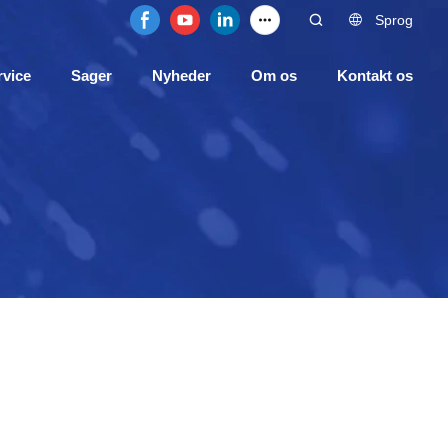
Sprog
rvice
Sager
Nyheder
Om os
Kontakt os