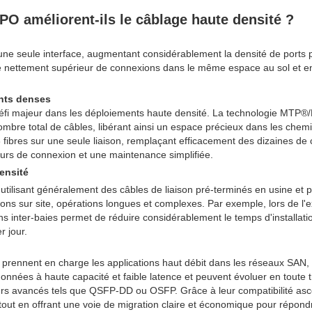
O améliorent-ils le câblage haute densité ?
e seule interface, augmentant considérablement la densité de ports pa
e nettement supérieur de connexions dans le même espace au sol et en 
ents denses
fi majeur dans les déploiements haute densité. La technologie MTP®/MP
nombre total de câbles, libérant ainsi un espace précieux dans les ch
bres sur une seule liaison, remplaçant efficacement des dizaines de co
reurs de connexion et une maintenance simplifiée.
ensité
ilisant généralement des câbles de liaison pré-terminés en usine et pr
aisons sur site, opérations longues et complexes. Par exemple, lors de 
ter-baies permet de réduire considérablement le temps d'installation
r jour.
prennent en charge les applications haut débit dans les réseaux SAN, 
e données à haute capacité et faible latence et peuvent évoluer en tout
eurs avancés tels que QSFP-DD ou OSFP. Grâce à leur compatibilité ascen
tout en offrant une voie de migration claire et économique pour répon