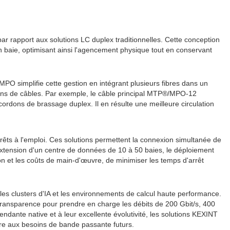
r rapport aux solutions LC duplex traditionnelles. Cette conception
baie, optimisant ainsi l'agencement physique tout en conservant
O simplifie cette gestion en intégrant plusieurs fibres dans un
emins de câbles. Par exemple, le câble principal MTP®/MPO-12
rdons de brassage duplex. Il en résulte une meilleure circulation
êts à l'emploi. Ces solutions permettent la connexion simultanée de
l'extension d'un centre de données de 10 à 50 baies, le déploiement
 et les coûts de main-d'œuvre, de minimiser les temps d'arrêt
les clusters d'IA et les environnements de calcul haute performance.
e transparence pour prendre en charge les débits de 200 Gbit/s, 400
dante native et à leur excellente évolutivité, les solutions KEXINT
dre aux besoins de bande passante futurs.