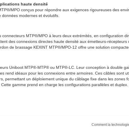
lications haute densité
TP®/MPO conçus pour répondre aux exigences rigoureuses des environ
de données modernes et évolutifs.
necteurs MTP®/MPO à leurs deux extrémités, en configuration directe,
ettent des connexions directes haute densité aux émetteurs-récepteurs op
ordon de brassage KEXINT MTP®/MPO-12 offre une solution compacte et
eurs Uniboot MTP®-MTP® ou MTP®-LC. Leur conception à double gaine r
les rend idéaux pour les connexions entre armoires. Ces câbles sont util
 permettant un déploiement unique du câblage fixe dans les zones fonc
Cette gamme prend en charge les configurations parallèles et duplex.
Comment la technologie