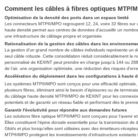
Comment les câbles à fibres optiques MTP/MP
Optimisation de la densité des ports dans un espace limité
Les connecteurs MTP®/MPO regroupent 12, 24, voire 32 fibres sur un
haute densité permet aux centres de données d'accueillir un nombr
une infrastructure de câblage propre et organisée.
Rationalisation de la gestion des câbles dans les environnem
La gestion d'un grand nombre de câbles individuels représente un dé
seul câble robuste. Cette consolidation réduit considérablement le 
personnalisé de KEXINT peut prendre en charge jusqu'à 144 ou 288 fi
de l'air, une organisation optimisée, une réduction des risques d'er
Accélération du déploiement dans les configurations à haute d
Les systèmes MTP®/MPO sont conçus pour une efficacité optimale, ut
plusieurs fibres, éliminant ainsi le besoin d'épissures ou de termin
du câblage haute densité MTP®/MPO de KEXINT pour les connexions in
potentiels et de garantir un réseau fiable et performant dès le premie
Garantir l'évolutivité pour répondre aux demandes futures
Les solutions fibre optique MTP®/MPO sont conçues pour l'avenir et 
Elles constituent l'épine dorsale essentielle pour la transmission d
Gbit/s et plus lorsqu'elles sont utilisées avec des émetteurs-récept
MTP®/MPO protègent les investissements d'infrastructure existants 